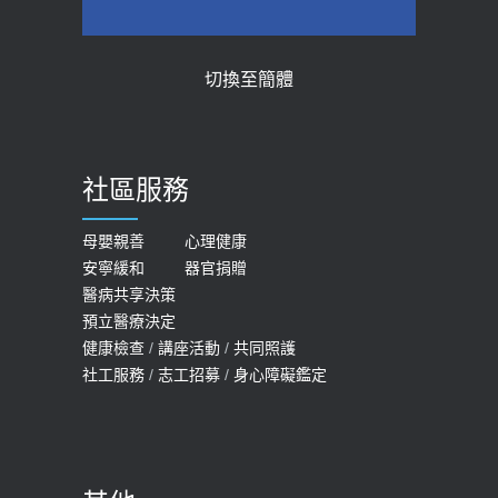
2026-05-28
2018-01-17
【2026年世界無菸日】 宣導
近4成人口骨質疏鬆？12類人快做骨
切換至簡體
質密度檢查！醫：注意5重點可逆轉
2026-05-21
骨鬆
【台灣癲癇婦女妊娠 登錄獎勵補助】 宣
2023-06-05
導
社區服務
膝蓋退化有9大部位 骨科醫坦言：不
2026-05-21
一定得換人工關節
女性必看國健署公費懶人包！這幾項檢
母嬰親善
心理健康
2019-10-08
安寧緩和
器官捐贈
查完全免費 沒做虧大了
醫病共享決策
20歲迪士尼男星因癲癇猝逝 老人小
2026-05-14
預立醫療決定
孩最好發、醫師點出8大前兆
健康檢查
/
講座活動
/
共同照護
2019-07-09
社工服務
/
志工招募
/
身心障礙鑑定
哪些動作最傷膝蓋？醫師：避免膝軟
骨磨損，走路、爬山的注意事項
2020-09-24