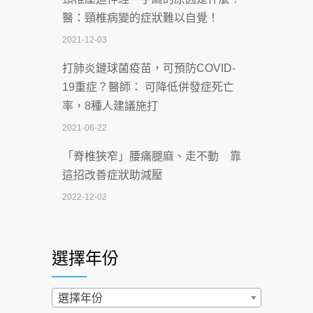
深耕萬華55年 西園醫院回顧發展歷程與
醫：頸椎病變的症狀難以自覺！
智慧 醫療布局
2021-12-03
2026-07-06
打肺炎鏈球菌疫苗，可預防COVID-
【115年臺北市「防癌保衛戰：健康好禮
19重症？醫師： 可降低併發症死亡
一手刮」】 宣導
率，8種人建議施打
2026-07-02
2021-06-22
【無菸城市】 宣導
「脊椎狹窄」腰痛腿麻、走不動 靠
2026-07-02
這招改善症狀助減壓
4連霸議員黃秋澤癌逝！食道癌為何奪命
2022-12-02
快？醫曝：出現「這特徵」恐已難逆轉
照胃鏡發現胃息肉，會變胃癌嗎？
2026-07-01
醫：多半良性但2種症狀要小心
選擇年份
西園醫院55周年 7／10捐血公益活動 邀
2022-02-17
民眾熱血響應
過量維生素D和鈣恐罹癌? 醫師釋
選擇年份
2026-06-30