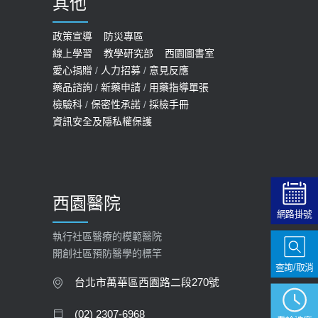
其他
COVID-19 【疫苗特別門診 – 成人】
預約
政策宣導
防災專區
線上學習
教學研究部
西園圖書室
2022-01-07
愛心捐贈
/
人力招募
/
意見反應
114年【公費流感及新冠疫苗】門診
藥品諮詢
/
新藥申請
/
用藥指導單張
檢驗科
/
保密性承諾
/
採檢手冊
預約
資訊安全及隱私權保護
2025-09-30
【預立醫療照護諮商】門診服務
2026-01-30
西園醫院
【快速肝癌篩檢MRI】新檢查服務
網路掛號
2026-02-06
執行社區醫療的模範醫院
開創社區預防醫學的標竿
大吃大喝、肥胖害到膽囊！膽結石、
查詢/取消
膽息肉如何處理？
台北市萬華區西園路二段270號
2020-05-05
(02) 2307-6968