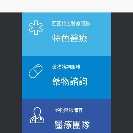
疑：搞懂4原則不怕補錯
【憶路相伴 友你真好】 宣導
2019-04-22
2026-06-25
「落枕」不要大力按脖子！ 1招「伸
西園特色醫療服務
健康肛門痛都是痔瘡?醫談瘍瘍瘻管與肛
展運動」預防落枕
特色醫療
裂差異 逾50歲民眾可做1事
2020-12-15
2026-06-15
白天跑廁所超過8次，就算膀胱過動
健康網》端午節體重最易失守 醫：掌握4
症！醫師：趁中年訓練膀胱容量，防
原則避免血糖血壓飆高
老後睡不好、夜間易跌倒
藥物諮詢服務
2026-06-08
2021-03-05
藥物諮詢
【防跌密碼-防止嬰幼兒跌落及因應處理
瘦子也可能內臟脂肪過高！內臟脂肪
指引】 宣導
標準是多少？醫：過多恐增罹癌風險
2026-06-01
2023-04-25
堅強醫師陣容
上班常待在冷氣房？小心泌尿道感染
骨科魏志定主任接受專訪 【年代電視
醫療團隊
醫示警：1病症嚴重恐喪命
台聚焦2.0】