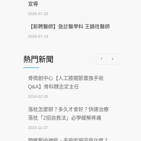
宣導
2026-07-20
【新聘醫師】急診醫學科 王鎮珄醫師
2026-07-14
醫學中心級醫療在萬華 西園醫院強化外
熱門新聞
科能量
2026-07-08
骨微創中心【人工膝關節置換手術
沒菸酒也瀕臨洗腎？65歲男靠「這習
Q&A】骨科魏志定主任
慣」逆轉腎功能 醫揭3招救命
2024-02-26
2026-07-08
落枕怎麼辦？多久才會好？快速治療
體溫飆破41度！醫連收兩例中暑病例：
落枕「2招自救法」必學緩解疼痛
致死率達8成
2023-11-27
2026-07-07
頸椎壓迫神經、手麻的原因是什麼？