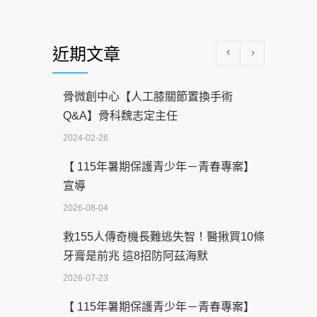
近期文章
骨微創中心【人工膝關節置換手術
Q&A】骨科魏志定主任
2024-02-26
【 115年暑期保護青少年－青春專案】
宣導
2026-08-04
救155人傳奇機長難逃失智！醫揪買10條
牙膏是前兆 這8招防阿茲海默
2026-07-23
【 115年暑期保護青少年－青春專案】