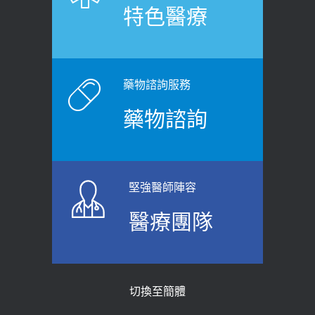
特色醫療
裂差異 逾50歲民眾可做1事
2020-12-15
2026-06-15
白天跑廁所超過8次，就算膀胱過動
健康網》端午節體重最易失守 醫：掌握4
症！醫師：趁中年訓練膀胱容量，防
原則避免血糖血壓飆高
老後睡不好、夜間易跌倒
藥物諮詢服務
2026-06-08
2021-03-05
藥物諮詢
【防跌密碼-防止嬰幼兒跌落及因應處理
瘦子也可能內臟脂肪過高！內臟脂肪
指引】 宣導
標準是多少？醫：過多恐增罹癌風險
2026-06-01
2023-04-25
堅強醫師陣容
上班常待在冷氣房？小心泌尿道感染
骨科魏志定主任接受專訪 【年代電視
醫療團隊
醫示警：1病症嚴重恐喪命
台聚焦2.0】
2026-05-28
2018-01-17
【2026年世界無菸日】 宣導
近4成人口骨質疏鬆？12類人快做骨
切換至簡體
質密度檢查！醫：注意5重點可逆轉
2026-05-21
骨鬆