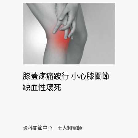
膝蓋疼痛跛行 小心膝關節
缺血性壞死
骨科關節中心 王大翊醫師