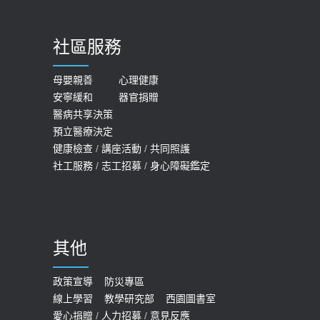
【台灣癲癇婦女妊娠 登錄獎勵補助】 宣
2023-06-05
導
社區服務
膝蓋退化有9大部位 骨科醫坦言：不
2026-05-21
一定得換人工關節
女性必看國健署公費懶人包！這幾項檢
母嬰親善
心理健康
2019-10-08
安寧緩和
器官捐贈
查完全免費 沒做虧大了
醫病共享決策
20歲迪士尼男星因癲癇猝逝 老人小
2026-05-14
預立醫療決定
孩最好發、醫師點出8大前兆
健康檢查
/
講座活動
/
共同照護
2019-07-09
社工服務
/
志工招募
/
身心障礙鑑定
哪些動作最傷膝蓋？醫師：避免膝軟
骨磨損，走路、爬山的注意事項
2020-09-24
其他
COVID-19 【疫苗特別門診 – 成人】
預約
政策宣導
防災專區
線上學習
教學研究部
西園圖書室
2022-01-07
愛心捐贈
/
人力招募
/
意見反應