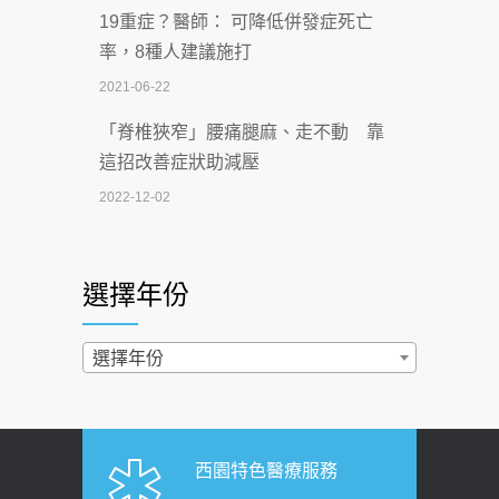
19重症？醫師： 可降低併發症死亡
一手刮」】 宣導
率，8種人建議施打
2026-07-02
2021-06-22
【無菸城市】 宣導
「脊椎狹窄」腰痛腿麻、走不動 靠
2026-07-02
這招改善症狀助減壓
4連霸議員黃秋澤癌逝！食道癌為何奪命
2022-12-02
快？醫曝：出現「這特徵」恐已難逆轉
照胃鏡發現胃息肉，會變胃癌嗎？
2026-07-01
醫：多半良性但2種症狀要小心
選擇年份
西園醫院55周年 7／10捐血公益活動 邀
2022-02-17
民眾熱血響應
過量維生素D和鈣恐罹癌? 醫師釋
選擇年份
2026-06-30
疑：搞懂4原則不怕補錯
【憶路相伴 友你真好】 宣導
2019-04-22
2026-06-25
「落枕」不要大力按脖子！ 1招「伸
西園特色醫療服務
健康肛門痛都是痔瘡?醫談瘍瘍瘻管與肛
展運動」預防落枕