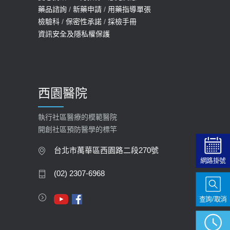
114年【公費流感及新冠疫苗】門診
藥品諮詢
/
新藥申請
/
用藥指導單張
檢驗科
/
保密性承諾
/
採檢手冊
預約
資訊安全及隱私權保護
2025-09-30
【預立醫療照護諮商】門診服務
2026-01-30
西園醫院
【快速肝癌篩檢MRI】新檢查服務
2026-02-06
執行社區醫療的模範醫院
開創社區預防醫學的標竿
大吃大喝、肥胖害到膽囊！膽結石、
膽息肉如何處理？
台北市萬華區西園路二段270號
網路掛號
2020-05-05
(02) 2307-6968
112年【公費流感疫苗】門診預約
查詢/取消
2023-09-27