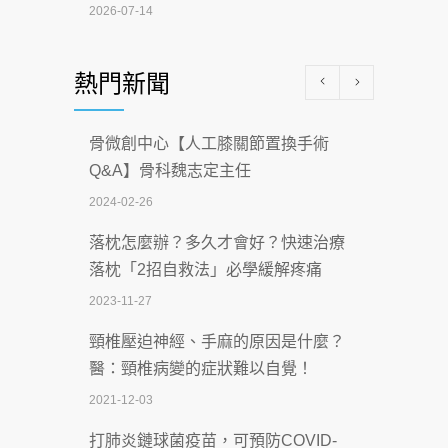
2026-07-14
醫學中心級醫療在萬華 西園醫院強化外
熱門新聞
科能量
2026-07-08
骨微創中心【人工膝關節置換手術
沒菸酒也瀕臨洗腎？65歲男靠「這習
Q&A】骨科魏志定主任
慣」逆轉腎功能 醫揭3招救命
2024-02-26
2026-07-08
落枕怎麼辦？多久才會好？快速治療
體溫飆破41度！醫連收兩例中暑病例：
落枕「2招自救法」必學緩解疼痛
致死率達8成
2023-11-27
2026-07-07
頸椎壓迫神經、手麻的原因是什麼？
深耕萬華55年 西園醫院回顧發展歷程與
醫：頸椎病變的症狀難以自覺！
智慧 醫療布局
2021-12-03
2026-07-06
打肺炎鏈球菌疫苗，可預防COVID-
【115年臺北市「防癌保衛戰：健康好禮