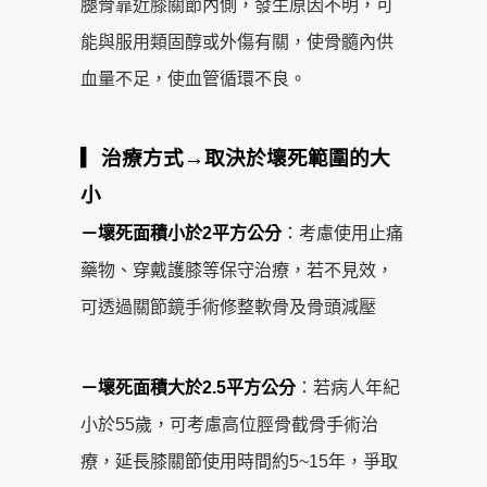
腿骨靠近膝關節內側，發生原因不明，可
能與服用類固醇或外傷有關，使骨髓內供
血量不足，使血管循環不良。
▎治療方式→取決於壞死範圍的大
小
－壞死面積小於2平方公分
：考慮使用止痛
藥物、穿戴護膝等保守治療，若不見效，
可透過關節鏡手術修整軟骨及骨頭減壓
－壞死面積大於2.5平方公分
：若病人年紀
小於55歲，可考慮高位脛骨截骨手術治
療，延長膝關節使用時間約5~15年，爭取