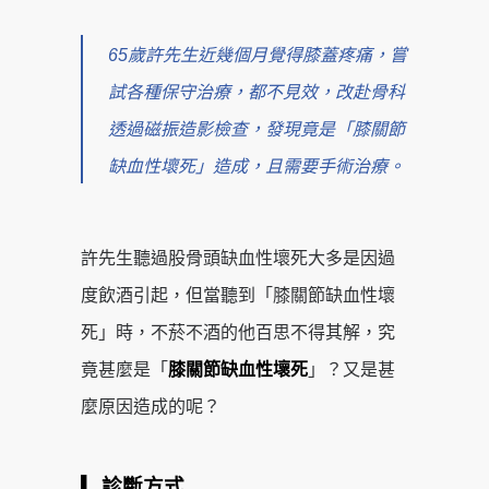
65歲許先生近幾個月覺得膝蓋疼痛，嘗
試各種保守治療，都不見效，改赴骨科
透過磁振造影檢查，發現竟是「膝關節
缺血性壞死」造成，且需要手術治療。
許先生聽過股骨頭缺血性壞死大多是因過
度飲酒引起，但當聽到「膝關節缺血性壞
死」時，不菸不酒的他百思不得其解，究
竟甚麼是「
膝關節缺血性壞死
」？又是甚
麼原因造成的呢？
▎診斷方式