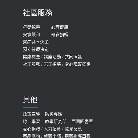
2023-06-05
導
社區服務
膝蓋退化有9大部位 骨科醫坦言：不
2026-05-21
一定得換人工關節
女性必看國健署公費懶人包！這幾項檢
母嬰親善
心理健康
2019-10-08
安寧緩和
器官捐贈
查完全免費 沒做虧大了
醫病共享決策
20歲迪士尼男星因癲癇猝逝 老人小
2026-05-14
預立醫療決定
孩最好發、醫師點出8大前兆
健康檢查
/
講座活動
/
共同照護
2019-07-09
社工服務
/
志工招募
/
身心障礙鑑定
哪些動作最傷膝蓋？醫師：避免膝軟
骨磨損，走路、爬山的注意事項
2020-09-24
其他
COVID-19 【疫苗特別門診 – 成人】
預約
政策宣導
防災專區
線上學習
教學研究部
西園圖書室
2022-01-07
愛心捐贈
/
人力招募
/
意見反應
114年【公費流感及新冠疫苗】門診
藥品諮詢
/
新藥申請
/
用藥指導單張