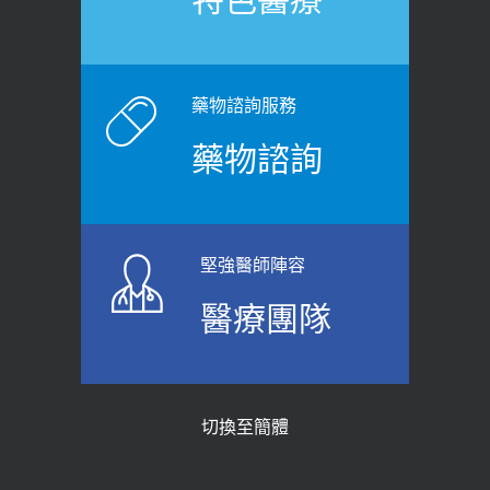
2020-12-15
2026-06-15
白天跑廁所超過8次，就算膀胱過動
健康網》端午節體重最易失守 醫：掌握4
症！醫師：趁中年訓練膀胱容量，防
原則避免血糖血壓飆高
老後睡不好、夜間易跌倒
藥物諮詢服務
2026-06-08
2021-03-05
藥物諮詢
【防跌密碼-防止嬰幼兒跌落及因應處理
瘦子也可能內臟脂肪過高！內臟脂肪
指引】 宣導
標準是多少？醫：過多恐增罹癌風險
2026-06-01
2023-04-25
堅強醫師陣容
上班常待在冷氣房？小心泌尿道感染
骨科魏志定主任接受專訪 【年代電視
醫療團隊
醫示警：1病症嚴重恐喪命
台聚焦2.0】
2026-05-28
2018-01-17
【2026年世界無菸日】 宣導
近4成人口骨質疏鬆？12類人快做骨
切換至簡體
質密度檢查！醫：注意5重點可逆轉
2026-05-21
骨鬆
【台灣癲癇婦女妊娠 登錄獎勵補助】 宣