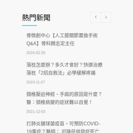
醫學中心級醫療在萬華 西園醫院強化外
熱門新聞
科能量
2026-07-08
骨微創中心【人工膝關節置換手術
沒菸酒也瀕臨洗腎？65歲男靠「這習
Q&A】骨科魏志定主任
慣」逆轉腎功能 醫揭3招救命
2024-02-26
2026-07-08
落枕怎麼辦？多久才會好？快速治療
體溫飆破41度！醫連收兩例中暑病例：
落枕「2招自救法」必學緩解疼痛
致死率達8成
2023-11-27
2026-07-07
頸椎壓迫神經、手麻的原因是什麼？
深耕萬華55年 西園醫院回顧發展歷程與
醫：頸椎病變的症狀難以自覺！
智慧 醫療布局
2021-12-03
2026-07-06
打肺炎鏈球菌疫苗，可預防COVID-
【115年臺北市「防癌保衛戰：健康好禮
19重症？醫師： 可降低併發症死亡