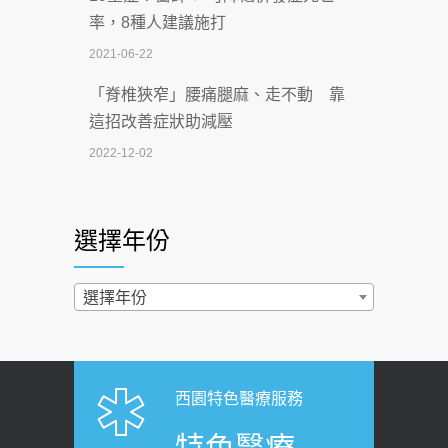
一手刮」】 宣導
率，8種人建議施打
2026-07-02
2021-06-22
【無菸城市】 宣導
「脊椎狹窄」腰痛腿麻、走不動 靠
2026-07-02
這招改善症狀助減壓
4連霸議員黃秋澤癌逝！食道癌為何奪命
2022-12-02
快？醫曝：出現「這特徵」恐已難逆轉
照胃鏡發現胃息肉，會變胃癌嗎？
2026-07-01
醫：多半良性但2種症狀要小心
選擇年份
西園醫院55周年 7／10捐血公益活動 邀
2022-02-17
民眾熱血響應
過量維生素D和鈣恐罹癌? 醫師釋
選擇年份
2026-06-30
疑：搞懂4原則不怕補錯
【憶路相伴 友你真好】 宣導
2019-04-22
2026-06-25
「落枕」不要大力按脖子！ 1招「伸
西園特色醫療服務
健康肛門痛都是痔瘡?醫談瘍瘍瘻管與肛
展運動」預防落枕
特色醫療
裂差異 逾50歲民眾可做1事