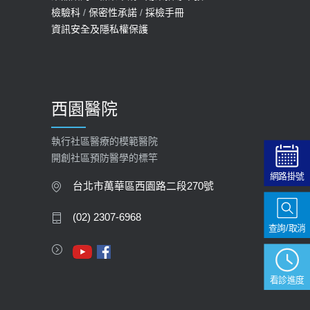
檢驗科
/
保密性承諾
/
採檢手冊
預約
資訊安全及隱私權保護
2025-09-30
【預立醫療照護諮商】門診服務
2026-01-30
西園醫院
【快速肝癌篩檢MRI】新檢查服務
2026-02-06
執行社區醫療的模範醫院
開創社區預防醫學的標竿
大吃大喝、肥胖害到膽囊！膽結石、
網路掛號
膽息肉如何處理？
台北市萬華區西園路二段270號
2020-05-05
(02) 2307-6968
查詢/取消
112年【公費流感疫苗】門診預約
2023-09-27
看診進度