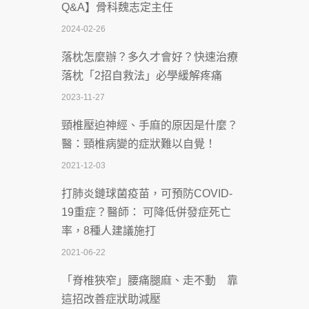
Q&A】骨科魏志定主任
慣」逆轉腎功能 醫揭3招救命
2024-02-26
2026-07-08
落枕怎麼辦？多久才會好？快速治療
體溫飆破41度！醫連收兩例中暑病例：
落枕「2招自救法」必學緩解疼痛
致死率達8成
2023-11-27
2026-07-07
頸椎壓迫神經、手麻的原因是什麼？
深耕萬華55年 西園醫院回顧發展歷程與
醫：頸椎病變的症狀難以自覺！
智慧 醫療布局
2021-12-03
2026-07-06
打肺炎鏈球菌疫苗，可預防COVID-
【115年臺北市「防癌保衛戰：健康好禮
19重症？醫師： 可降低併發症死亡
一手刮」】 宣導
率，8種人建議施打
2026-07-02
2021-06-22
【無菸城市】 宣導
「脊椎狹窄」腰痛腿麻、走不動 靠
2026-07-02
這招改善症狀助減壓