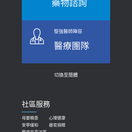
藥物諮詢
【防跌密碼-防止嬰幼兒跌落及因應處理
瘦子也可能內臟脂肪過高！內臟脂肪
指引】 宣導
標準是多少？醫：過多恐增罹癌風險
2026-06-01
2023-04-25
堅強醫師陣容
上班常待在冷氣房？小心泌尿道感染
骨科魏志定主任接受專訪 【年代電視
醫療團隊
醫示警：1病症嚴重恐喪命
台聚焦2.0】
2026-05-28
2018-01-17
【2026年世界無菸日】 宣導
近4成人口骨質疏鬆？12類人快做骨
切換至簡體
質密度檢查！醫：注意5重點可逆轉
2026-05-21
骨鬆
【台灣癲癇婦女妊娠 登錄獎勵補助】 宣
2023-06-05
導
社區服務
膝蓋退化有9大部位 骨科醫坦言：不
2026-05-21
一定得換人工關節
女性必看國健署公費懶人包！這幾項檢
母嬰親善
心理健康
2019-10-08
安寧緩和
器官捐贈
查完全免費 沒做虧大了
醫病共享決策