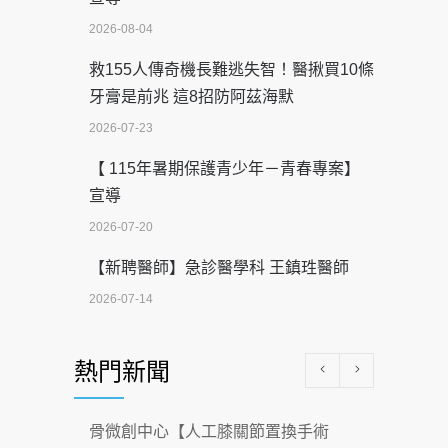
2026-08-04
救155人傳奇機長難逃失智！醫揪買10條
牙膏是前兆 這8招防阿茲海默
2026-07-23
【 115年暑期保護青少年－青春專案】
宣導
2026-07-20
【新聘醫師】急診醫學科 王鎮珄醫師
2026-07-14
醫學中心級醫療在萬華 西園醫院強化外
熱門新聞
科能量
2026-07-08
骨微創中心【人工膝關節置換手術
沒菸酒也瀕臨洗腎？65歲男靠「這習