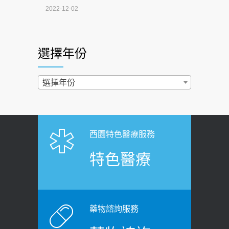
4連霸議員黃秋澤癌逝！食道癌為何奪命
2022-12-02
快？醫曝：出現「這特徵」恐已難逆轉
照胃鏡發現胃息肉，會變胃癌嗎？
2026-07-01
醫：多半良性但2種症狀要小心
選擇年份
西園醫院55周年 7／10捐血公益活動 邀
2022-02-17
民眾熱血響應
過量維生素D和鈣恐罹癌? 醫師釋
選擇年份
2026-06-30
疑：搞懂4原則不怕補錯
【憶路相伴 友你真好】 宣導
2019-04-22
2026-06-25
「落枕」不要大力按脖子！ 1招「伸
西園特色醫療服務
健康肛門痛都是痔瘡?醫談瘍瘍瘻管與肛
展運動」預防落枕
特色醫療
裂差異 逾50歲民眾可做1事
2020-12-15
2026-06-15
白天跑廁所超過8次，就算膀胱過動
健康網》端午節體重最易失守 醫：掌握4
症！醫師：趁中年訓練膀胱容量，防
原則避免血糖血壓飆高
老後睡不好、夜間易跌倒
藥物諮詢服務
2026-06-08
2021-03-05