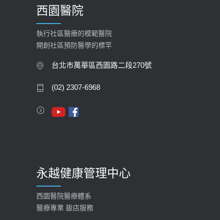
西園醫院
【快速肝癌篩檢MRI】新檢查服務
2026-02-06
執行社區醫療的模範醫院
開創社區預防醫學的標竿
大吃大喝、肥胖害到膽囊！膽結石、
膽息肉如何處理？
台北市萬華區西園路二段270號
2020-05-05
(02) 2307-6968
112年【公費流感疫苗】門診預約
2023-09-27
永越健康管理中心
西園醫院醫療體系
醫療專業 飯店服務