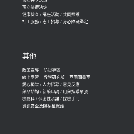
20歲迪士尼男星因癲癇猝逝 老人小
2026-05-14
預立醫療決定
孩最好發、醫師點出8大前兆
健康檢查
/
講座活動
/
共同照護
2019-07-09
社工服務
/
志工招募
/
身心障礙鑑定
哪些動作最傷膝蓋？醫師：避免膝軟
骨磨損，走路、爬山的注意事項
2020-09-24
其他
COVID-19 【疫苗特別門診 – 成人】
預約
政策宣導
防災專區
線上學習
教學研究部
西園圖書室
2022-01-07
愛心捐贈
/
人力招募
/
意見反應
114年【公費流感及新冠疫苗】門診
藥品諮詢
/
新藥申請
/
用藥指導單張
檢驗科
/
保密性承諾
/
採檢手冊
預約
資訊安全及隱私權保護
2025-09-30
【預立醫療照護諮商】門診服務
2026-01-30