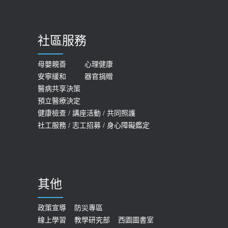
骨鬆
【台灣癲癇婦女妊娠 登錄獎勵補助】 宣
2023-06-05
導
社區服務
膝蓋退化有9大部位 骨科醫坦言：不
2026-05-21
一定得換人工關節
女性必看國健署公費懶人包！這幾項檢
母嬰親善
心理健康
2019-10-08
安寧緩和
器官捐贈
查完全免費 沒做虧大了
醫病共享決策
20歲迪士尼男星因癲癇猝逝 老人小
2026-05-14
預立醫療決定
孩最好發、醫師點出8大前兆
健康檢查
/
講座活動
/
共同照護
2019-07-09
社工服務
/
志工招募
/
身心障礙鑑定
哪些動作最傷膝蓋？醫師：避免膝軟
骨磨損，走路、爬山的注意事項
2020-09-24
其他
COVID-19 【疫苗特別門診 – 成人】
預約
政策宣導
防災專區
線上學習
教學研究部
西園圖書室
2022-01-07