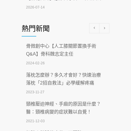
2026-07-14
醫學中心級醫療在萬華 西園醫院強化外
熱門新聞
科能量
2026-07-08
骨微創中心【人工膝關節置換手術
沒菸酒也瀕臨洗腎？65歲男靠「這習
Q&A】骨科魏志定主任
慣」逆轉腎功能 醫揭3招救命
2024-02-26
2026-07-08
落枕怎麼辦？多久才會好？快速治療
體溫飆破41度！醫連收兩例中暑病例：
落枕「2招自救法」必學緩解疼痛
致死率達8成
2023-11-27
2026-07-07
頸椎壓迫神經、手麻的原因是什麼？
深耕萬華55年 西園醫院回顧發展歷程與
醫：頸椎病變的症狀難以自覺！
智慧 醫療布局
2021-12-03
2026-07-06