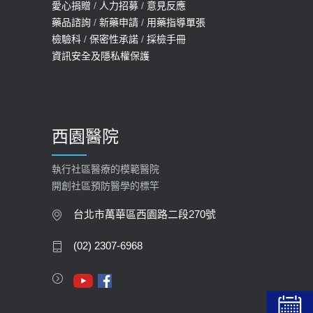
愛心捐贈
/
人力招募
/
意見反應
114年【公費流感及新冠疫苗】門診
藥品諮詢
/
新藥申請
/
用藥指導單張
檢驗科
/
保密性承諾
/
採檢手冊
預約
資訊安全及隱私權保護
2025-09-30
【預立醫療照護諮商】門診服務
2026-01-30
西園醫院
【快速肝癌篩檢MRI】新檢查服務
2026-02-06
執行社區醫療的模範醫院
開創社區預防醫學的標竿
大吃大喝、肥胖害到膽囊！膽結石、
膽息肉如何處理？
台北市萬華區西園路二段270號
2020-05-05
(02) 2307-6968
112年【公費流感疫苗】門診預約
2023-09-27