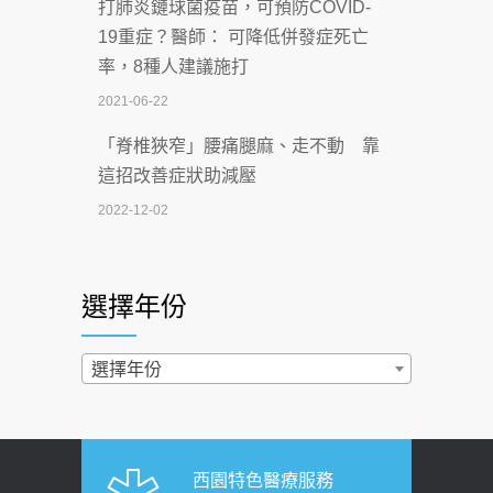
打肺炎鏈球菌疫苗，可預防COVID-
【115年臺北市「防癌保衛戰：健康好禮
19重症？醫師： 可降低併發症死亡
一手刮」】 宣導
率，8種人建議施打
2026-07-02
2021-06-22
【無菸城市】 宣導
「脊椎狹窄」腰痛腿麻、走不動 靠
2026-07-02
這招改善症狀助減壓
4連霸議員黃秋澤癌逝！食道癌為何奪命
2022-12-02
快？醫曝：出現「這特徵」恐已難逆轉
照胃鏡發現胃息肉，會變胃癌嗎？
2026-07-01
醫：多半良性但2種症狀要小心
選擇年份
西園醫院55周年 7／10捐血公益活動 邀
2022-02-17
民眾熱血響應
過量維生素D和鈣恐罹癌? 醫師釋
選擇年份
2026-06-30
疑：搞懂4原則不怕補錯
【憶路相伴 友你真好】 宣導
2019-04-22
2026-06-25
「落枕」不要大力按脖子！ 1招「伸
西園特色醫療服務