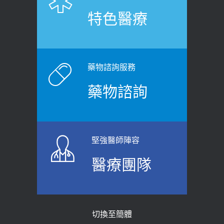
健康肛門痛都是痔瘡?醫談瘍瘍瘻管與肛
展運動」預防落枕
特色醫療
裂差異 逾50歲民眾可做1事
2020-12-15
2026-06-15
白天跑廁所超過8次，就算膀胱過動
健康網》端午節體重最易失守 醫：掌握4
症！醫師：趁中年訓練膀胱容量，防
原則避免血糖血壓飆高
老後睡不好、夜間易跌倒
藥物諮詢服務
2026-06-08
2021-03-05
藥物諮詢
【防跌密碼-防止嬰幼兒跌落及因應處理
瘦子也可能內臟脂肪過高！內臟脂肪
指引】 宣導
標準是多少？醫：過多恐增罹癌風險
2026-06-01
2023-04-25
堅強醫師陣容
上班常待在冷氣房？小心泌尿道感染
骨科魏志定主任接受專訪 【年代電視
醫療團隊
醫示警：1病症嚴重恐喪命
台聚焦2.0】
2026-05-28
2018-01-17
【2026年世界無菸日】 宣導
近4成人口骨質疏鬆？12類人快做骨
切換至簡體
質密度檢查！醫：注意5重點可逆轉
2026-05-21