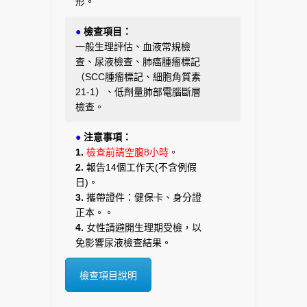
形。
●
檢查項目：
一般生理評估、血液常規檢
查、尿液檢查、肺癌腫瘤標記
（SCC腫瘤標記、細胞角質素
21-1）、低劑量肺部電腦斷層
檢查。
●
注意事項：
1.
檢查前請空腹8小時
。
2.
報告14個工作天(不含例假
日)。
3.
攜帶證件：健保卡、身分證
正本。。
4.
女性請避開生理期受檢，以
免影響尿液檢查結果。
檢查項目說明