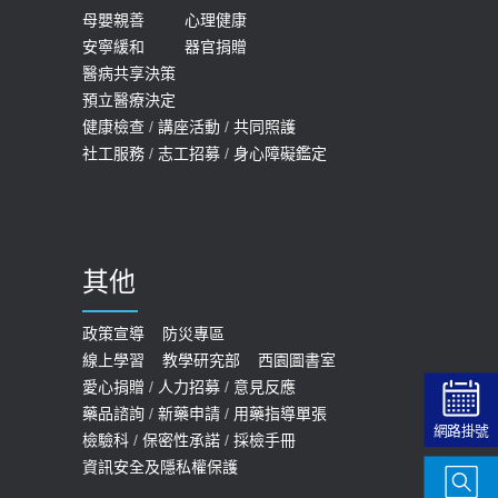
母嬰親善
心理健康
安寧緩和
器官捐贈
醫病共享決策
預立醫療決定
健康檢查
/
講座活動
/
共同照護
社工服務
/
志工招募
/
身心障礙鑑定
其他
政策宣導
防災專區
線上學習
教學研究部
西園圖書室
愛心捐贈
/
人力招募
/
意見反應
藥品諮詢
/
新藥申請
/
用藥指導單張
網路掛號
檢驗科
/
保密性承諾
/
採檢手冊
資訊安全及隱私權保護