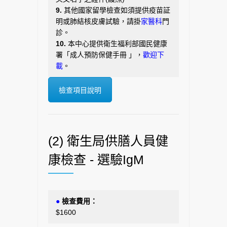
9.
其他國家留學檢查如須提供疫苗証
明或肺結核皮膚試驗，請掛
家醫科
門
診。
10.
本中心提供衛生福利部國民健康
署「成人預防保健手冊 」
，
歡迎下
載
。
檢查項目說明
(2) 衛生局供膳人員健
康檢查 - 選驗IgM
●
檢查費用：
$1600