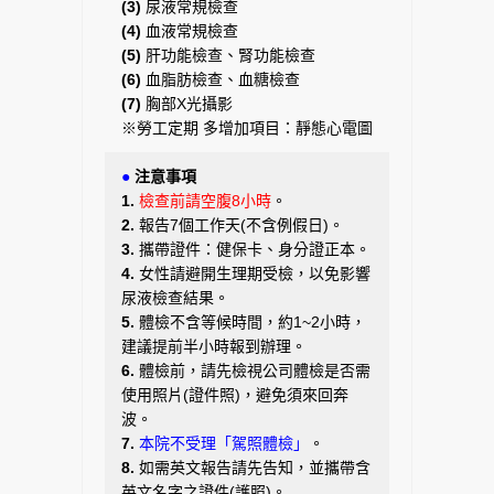
(3)
尿液常規檢查
(4)
血液常規檢查
(5)
肝功能檢查、腎功能檢查
(6)
血脂肪檢查、血糖檢查
(7)
胸部X光攝影
※勞工定期 多增加項目：靜態心電圖
●
注意事項
1.
檢查前請空腹8小時
。
2.
報告7個工作天(不含例假日)。
3.
攜帶證件：健保卡、身分證正本。
4.
女性請避開生理期受檢，以免影響
尿液檢查結果。
5.
體檢不含等候時間，約1~2小時，
建議提前半小時報到辦理。
6.
體檢前，請先檢視公司體檢是否需
使用照片(證件照)，避免須來回奔
波。
7.
本院不受理「駕照體檢」
。
8.
如需英文報告請先告知，並攜帶含
英文名字之證件(護照)。