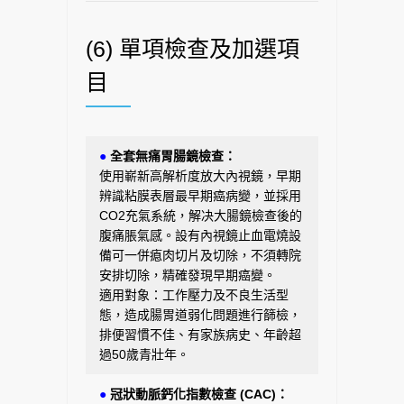
(6) 單項檢查及加選項
目
●
全套無痛胃腸鏡檢查
：
使用嶄新高解析度放大內視鏡，早期
辨識粘膜表層最早期癌病變，並採用
CO2充氣系統，解决大腸鏡檢查後的
腹痛脹氣感。設有內視鏡止血電燒設
備可一併瘜肉切片及切除，不須轉院
安排切除，精確發現早期癌變。
適用對象：工作壓力及不良生活型
態，造成腸胃道弱化問題進行篩檢，
排便習慣不佳、有家族病史、年齡超
過50歲青壯年。
●
冠狀動脈鈣化指數檢查 (CAC)：