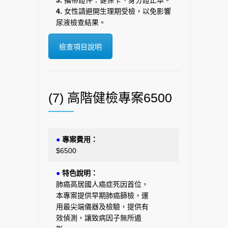
3.
攜帶證件：健保卡、身分證正本。
4.
女性請避開生理期受檢，以免影響
尿液檢查結果。
檢查項目說明
(7) 高階健檢專案6500
●
專案費用：
$6500
●
特色說明：
肺癌高居國人癌症死因首位，
本專案提供早期肺癌篩檢，運
用最尖端儀器及檢驗，提供有
效偵測，讓致病因子無所遁