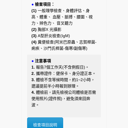
●
檢查項目：
(1)
一般理學檢查、身體評估、身
高、體重、 血壓、脈搏、腰圍、視
力、辨色力、 音叉聽力
(2)
胸部X 光攝影
(3)
A型肝炎檢查(IgM)
(4)
糞便檢查(阿米巴原蟲、志賀桿菌-
痢疾、沙門氏桿菌-傷寒/副傷寒)
●
注意事項
1.
報告7個工作天(不含例假日)。
2.
攜帶證件：健保卡、身分證正本。
3.
體檢不含等候時間，約1~2小時，
建議提前半小時報到辦理。
4.
體檢前，請先檢視公司體檢是否需
使用照片(證件照)，避免須來回奔
波。
檢查項目說明