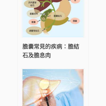
膽囊常見的疾病：膽結
石及膽息肉