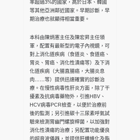
率超過3%的國家，高於日本、韓國
等其他亞洲鄰近國家。早期診斷，早
期治療也就顯得相當重要。
本科由陳炳憲主任及陳宏昇主任領
軍，配置有最新型的電子內視鏡，可
對上消化道疾病（食道炎、食道癌、
胃炎、胃癌、消化性潰瘍等）及下消
化道疾病（大腸直腸癌，大腸炎息
肉……等）提供迅速確實的診斷治
療。在慢性病毒性肝炎方面，除了干
擾素及抗病毒藥物外，引進HBV、
HCV病毒PCR檢查，以便於治療前
後的監測；另引進碳十三尿素呼氣試
驗來檢測胃幽門螺旋桿菌，以加強對
消化性潰瘍的治療；另配置功能優良
的超音波儀器，並提供肝纖維化及脂