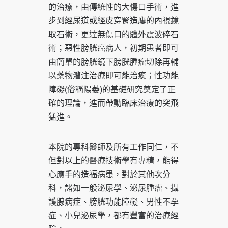
的治療，由傳統性的大傷口手術，進
步到經尿道或經皮穿腎造廔的內視鏡
取石術，更達無傷口的體外震波碎石
術；惡性膀胱癌病人，初期患者即可
由簡單的膀胱鏡下膀胱腫瘤切除再輔
以藥物灌注治療即可能治癒；性功能
障礙(俗稱陽萎)的基礎研究奠定了正
確的理論，進而帶動臨床治療的突飛
猛進。
本院的專科醫師及所有工作同仁，不
但對以上的醫療技術學有專精，能得
心應手的造福病患，對於其他次分
科，諸如一般泌尿學、泌尿腫瘤、攝
護腺病症、膀胱功能障礙、男性不孕
症、小兒泌尿學，都有豐富的治療經