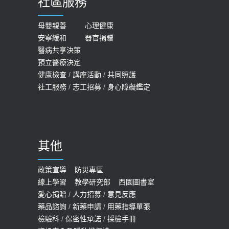
社區服務
母嬰親善
心理健康
安寧緩和
器官捐贈
醫病共享決策
預立醫療決定
健康檢查
/
講座活動
/
共同照護
社工服務
/
志工招募
/
身心障礙鑑定
其他
政策宣導
防災專區
線上學習
教學研究部
西園圖書室
愛心捐贈
/
人力招募
/
意見反應
藥品諮詢
/
新藥申請
/
用藥指導單張
檢驗科
/
保密性承諾
/
採檢手冊