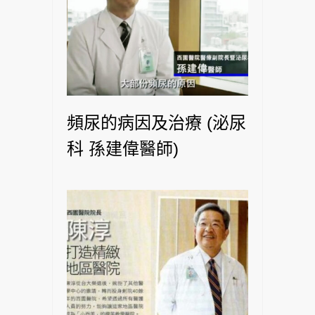
頻尿的病因及治療 (泌尿
科 孫建偉醫師)