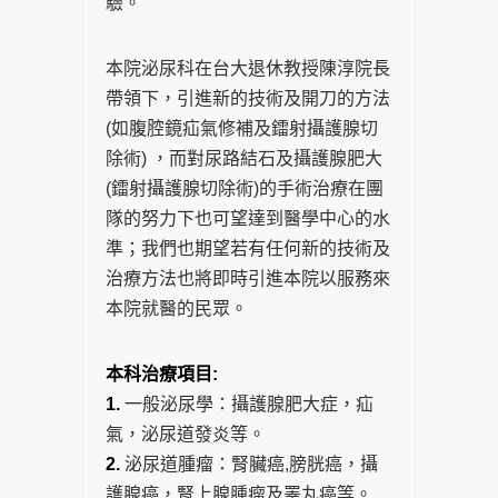
驗。
本院泌尿科在台大退休教授陳淳院長
帶領下，引進新的技術及開刀的方法
(如腹腔鏡疝氣修補及鐳射攝護腺切
除術) ，而對尿路結石及攝護腺肥大
(鐳射攝護腺切除術)的手術治療在團
隊的努力下也可望達到醫學中心的水
準；我們也期望若有任何新的技術及
治療方法也將即時引進本院以服務來
本院就醫的民眾。
本科治療項目:
1.
一般泌尿學：攝護腺肥大症，疝
氣，泌尿道發炎等。
2.
泌尿道腫瘤：腎臟癌,膀胱癌，攝
護腺癌，腎上腺腫瘤及睪丸癌等。