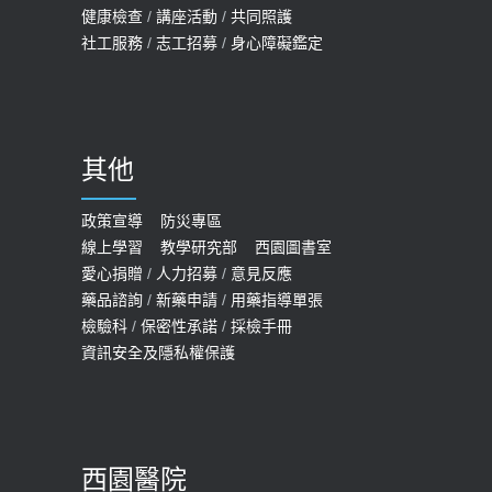
健康檢查
/
講座活動
/
共同照護
社工服務
/
志工招募
/
身心障礙鑑定
其他
政策宣導
防災專區
線上學習
教學研究部
西園圖書室
愛心捐贈
/
人力招募
/
意見反應
藥品諮詢
/
新藥申請
/
用藥指導單張
檢驗科
/
保密性承諾
/
採檢手冊
資訊安全及隱私權保護
西園醫院