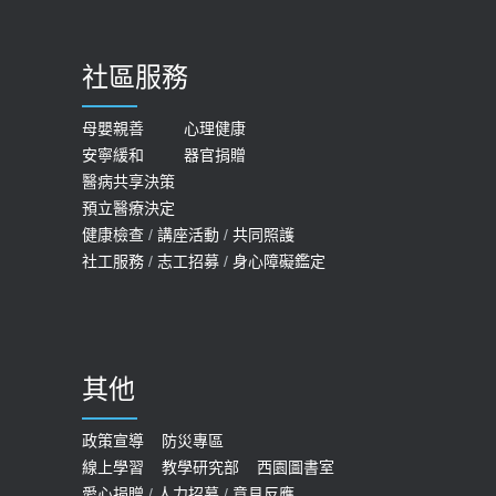
社區服務
母嬰親善
心理健康
安寧緩和
器官捐贈
醫病共享決策
預立醫療決定
健康檢查
/
講座活動
/
共同照護
社工服務
/
志工招募
/
身心障礙鑑定
其他
政策宣導
防災專區
線上學習
教學研究部
西園圖書室
愛心捐贈
/
人力招募
/
意見反應