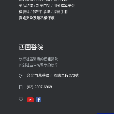
藥品諮詢
/
新藥申請
/
用藥指導單張
檢驗科
/
保密性承諾
/
採檢手冊
資訊安全及隱私權保護
西園醫院
執行社區醫療的模範醫院
開創社區預防醫學的標竿
台北市萬華區西園路二段270號
(02) 2307-6968