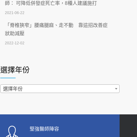
刮」】 宣導
師： 可降低併發症死亡率，8種人建議施打
2026-07-02
2021-06-22
【無菸城市】 宣導
「脊椎狹窄」腰痛腿麻、走不動 靠這招改善症
2026-07-02
狀助減壓
2022-12-02
4連霸議員黃秋澤癌逝！食道癌為何奪命快？
醫曝：出現「這特徵」恐已難逆轉
照胃鏡發現胃息肉，會變胃癌嗎？醫：多半良性
2026-07-01
但2種症狀要小心
選擇年份
2022-02-17
西園醫院55周年 7／10捐血公益活動 邀民眾
熱血響應
過量維生素D和鈣恐罹癌? 醫師釋疑：搞懂4原則
選擇年份
2026-06-30
不怕補錯
2019-04-22
【憶路相伴 友你真好】 宣導
2026-06-25
「落枕」不要大力按脖子！ 1招「伸展運動」預防
落枕
健康肛門痛都是痔瘡?醫談瘍瘍瘻管與肛裂差
堅強醫師陣容
2020-12-15
異 逾50歲民眾可做1事