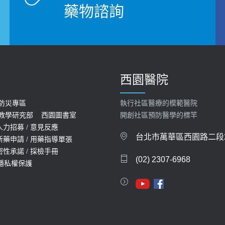
藥物諮詢
西園醫院
防災專區
執行社區醫療的模範醫院
教學研究部
西園圖書室
開創社區預防醫學的標竿
人力招募
/
意見反應
台北市萬華區西園路二段2
新藥申請
/
用藥指導單張
密性承諾
/
採檢手冊
(02) 2307-6968
隱私權保護