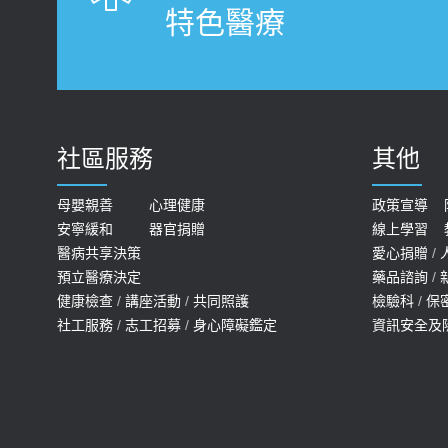
特色醫療
社區服務
其他
母嬰親善
心理健康
政策宣導
安寧緩和
器官捐贈
線上學習
醫病共享決策
愛心捐贈
/
預立醫療決定
藥品諮詢
/
健康檢查
/
講座活動
/
共同照護
檢驗科
/
保
社工服務
/
志工招募
/
身心障礙鑑定
資訊安全及