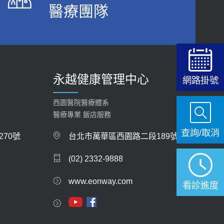
醫療團隊
2026-06-15
白天跑廁所超過8次，就算膀胱過動症！醫師：趁
中年訓練膀胱容量，防老後睡不好、夜間易跌倒
健康網》端午節體重最易失守 醫：掌握4原則
2021-03-05
避免血糖血壓飆高
2026-06-08
瘦子也可能內臟脂肪過高！內臟脂肪標準是多
永越健康管理中心
少？醫：過多恐增罹癌風險
網路掛號
【防跌密碼-防止嬰幼兒跌落及因應處理指
2023-04-25
引】 宣導
西園醫院醫療體系
2026-06-01
骨科魏志定主任接受專訪 【年代電視台聚焦2.0】
醫療專業 飯店服務
2018-01-17
查詢/取消
上班常待在冷氣房？小心泌尿道感染 醫示
70號
台北市萬華區西園路二段189號
警：1病症嚴重恐喪命
近4成人口骨質疏鬆？12類人快做骨質密度檢查！
(02) 2332-9888
2026-05-28
醫：注意5重點可逆轉骨鬆
2023-06-05
www.eonway.com
【2026年世界無菸日】 宣導
看診進度
2026-05-21
膝蓋退化有9大部位 骨科醫坦言：不一定得換人工
關節
【台灣癲癇婦女妊娠 登錄獎勵補助】 宣導