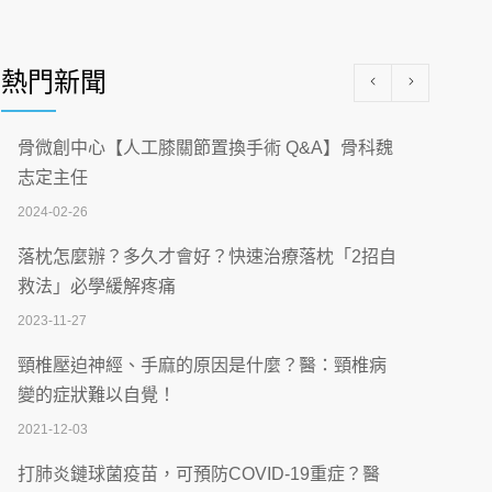
醫學中心級醫療在萬華 西園醫院強化外科能
量
熱門新聞
2026-07-08
沒菸酒也瀕臨洗腎？65歲男靠「這習慣」逆
骨微創中心【人工膝關節置換手術 Q&A】骨科魏
轉腎功能 醫揭3招救命
志定主任
2026-07-08
2024-02-26
體溫飆破41度！醫連收兩例中暑病例：致死
落枕怎麼辦？多久才會好？快速治療落枕「2招自
率達8成
救法」必學緩解疼痛
2026-07-07
2023-11-27
深耕萬華55年 西園醫院回顧發展歷程與智慧
頸椎壓迫神經、手麻的原因是什麼？醫：頸椎病
醫療布局
變的症狀難以自覺！
2026-07-06
2021-12-03
【115年臺北市「防癌保衛戰：健康好禮一手
打肺炎鏈球菌疫苗，可預防COVID-19重症？醫