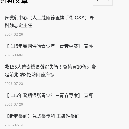
近期文章
骨微創中心【人工膝關節置換手術 Q&A】骨
科魏志定主任
2024-02-26
【 115年暑期保護青少年－青春專案】 宣導
2026-08-04
救155人傳奇機長難逃失智！醫揪買10條牙膏
是前兆 這8招防阿茲海默
2026-07-23
【 115年暑期保護青少年－青春專案】 宣導
2026-07-20
【新聘醫師】急診醫學科 王鎮珄醫師
2026-07-14