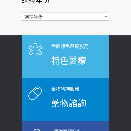
選擇年份
西園醫院55周年 7／10捐血公益活動 邀
2022-02-17
民眾熱血響應
過量維生素D和鈣恐罹癌? 醫師釋
選擇年份
2026-06-30
疑：搞懂4原則不怕補錯
【憶路相伴 友你真好】 宣導
2019-04-22
2026-06-25
「落枕」不要大力按脖子！ 1招「伸
西園特色醫療服務
健康肛門痛都是痔瘡?醫談瘍瘍瘻管與肛
展運動」預防落枕
特色醫療
裂差異 逾50歲民眾可做1事
2020-12-15
2026-06-15
白天跑廁所超過8次，就算膀胱過動
健康網》端午節體重最易失守 醫：掌握4
症！醫師：趁中年訓練膀胱容量，防
原則避免血糖血壓飆高
老後睡不好、夜間易跌倒
藥物諮詢服務
2026-06-08
2021-03-05
藥物諮詢
【防跌密碼-防止嬰幼兒跌落及因應處理
瘦子也可能內臟脂肪過高！內臟脂肪
指引】 宣導
標準是多少？醫：過多恐增罹癌風險
2026-06-01
2023-04-25