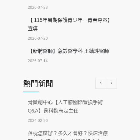
2026-07-23
【 115年暑期保護青少年－青春專案】
宣導
2026-07-20
【新聘醫師】急診醫學科 王鎮珄醫師
2026-07-14
醫學中心級醫療在萬華 西園醫院強化外
熱門新聞
科能量
2026-07-08
骨微創中心【人工膝關節置換手術
沒菸酒也瀕臨洗腎？65歲男靠「這習
Q&A】骨科魏志定主任
慣」逆轉腎功能 醫揭3招救命
2024-02-26
2026-07-08
落枕怎麼辦？多久才會好？快速治療
體溫飆破41度！醫連收兩例中暑病例：