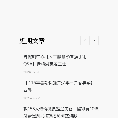
近期文章
骨微創中心【人工膝關節置換手術
Q&A】骨科魏志定主任
2024-02-26
【 115年暑期保護青少年－青春專案】
宣導
2026-08-04
救155人傳奇機長難逃失智！醫揪買10條
牙膏是前兆 這8招防阿茲海默