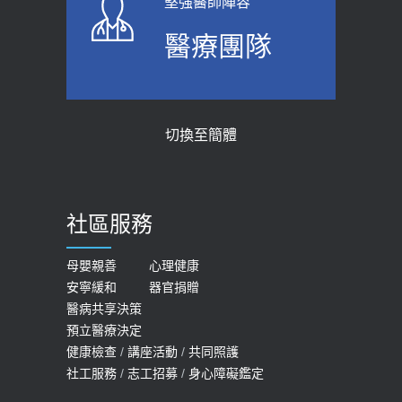
堅強醫師陣容
上班常待在冷氣房？小心泌尿道感染
骨科魏志定主任接受專訪 【年代電視
醫療團隊
醫示警：1病症嚴重恐喪命
台聚焦2.0】
2026-05-28
2018-01-17
【2026年世界無菸日】 宣導
近4成人口骨質疏鬆？12類人快做骨
切換至簡體
質密度檢查！醫：注意5重點可逆轉
2026-05-21
骨鬆
【台灣癲癇婦女妊娠 登錄獎勵補助】 宣
2023-06-05
導
社區服務
膝蓋退化有9大部位 骨科醫坦言：不
2026-05-21
一定得換人工關節
女性必看國健署公費懶人包！這幾項檢
母嬰親善
心理健康
2019-10-08
安寧緩和
器官捐贈
查完全免費 沒做虧大了
醫病共享決策
20歲迪士尼男星因癲癇猝逝 老人小
2026-05-14
預立醫療決定
孩最好發、醫師點出8大前兆
健康檢查
/
講座活動
/
共同照護
2019-07-09
社工服務
/
志工招募
/
身心障礙鑑定