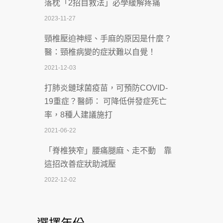
落枕「2招自救法」必學緩解疼痛
致死率達8成
2023-11-27
2026-07-07
頸椎壓迫神經、手麻的原因是什麼？
深耕萬華55年 西園醫院回顧發展歷程與
醫：頸椎病變的症狀難以自覺！
智慧 醫療布局
2021-12-03
2026-07-06
打肺炎鏈球菌疫苗，可預防COVID-
【115年臺北市「防癌保衛戰：健康好禮
19重症？醫師： 可降低併發症死亡
一手刮」】 宣導
率，8種人建議施打
2026-07-02
2021-06-22
【無菸城市】 宣導
「脊椎狹窄」腰痛腿麻、走不動 靠
2026-07-02
這招改善症狀助減壓
4連霸議員黃秋澤癌逝！食道癌為何奪命
2022-12-02
快？醫曝：出現「這特徵」恐已難逆轉
照胃鏡發現胃息肉，會變胃癌嗎？
2026-07-01
醫：多半良性但2種症狀要小心