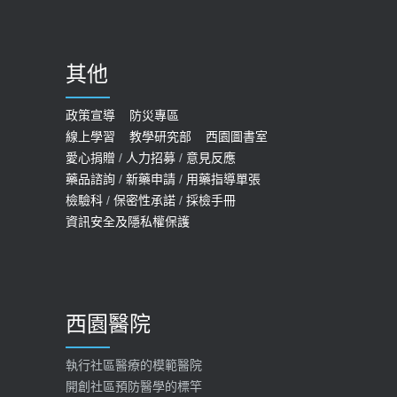
哪些動作最傷膝蓋？醫師：避免膝軟
骨磨損，走路、爬山的注意事項
2020-09-24
其他
COVID-19 【疫苗特別門診 – 成人】
預約
政策宣導
防災專區
線上學習
教學研究部
西園圖書室
2022-01-07
愛心捐贈
/
人力招募
/
意見反應
114年【公費流感及新冠疫苗】門診
藥品諮詢
/
新藥申請
/
用藥指導單張
檢驗科
/
保密性承諾
/
採檢手冊
預約
資訊安全及隱私權保護
2025-09-30
【預立醫療照護諮商】門診服務
2026-01-30
西園醫院
【快速肝癌篩檢MRI】新檢查服務
2026-02-06
執行社區醫療的模範醫院
開創社區預防醫學的標竿
大吃大喝、肥胖害到膽囊！膽結石、