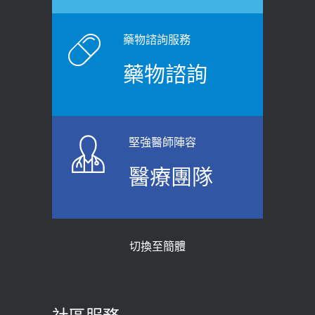
白天跑廁所超過8次，就算膀胱過動
健康網》端午節體重最易失守 醫：掌握4
症！醫師：趁中年訓練膀胱容量，防
原則避免血糖血壓飆高
老後睡不好、夜間易跌倒
藥物諮詢服務
2026-06-08
2021-03-05
藥物諮詢
【防跌密碼-防止嬰幼兒跌落及因應處理
瘦子也可能內臟脂肪過高！內臟脂肪
指引】 宣導
標準是多少？醫：過多恐增罹癌風險
2026-06-01
2023-04-25
堅強醫師陣容
上班常待在冷氣房？小心泌尿道感染
骨科魏志定主任接受專訪 【年代電視
醫療團隊
醫示警：1病症嚴重恐喪命
台聚焦2.0】
2026-05-28
2018-01-17
【2026年世界無菸日】 宣導
近4成人口骨質疏鬆？12類人快做骨
切換至簡體
質密度檢查！醫：注意5重點可逆轉
2026-05-21
骨鬆
【台灣癲癇婦女妊娠 登錄獎勵補助】 宣
2023-06-05
導