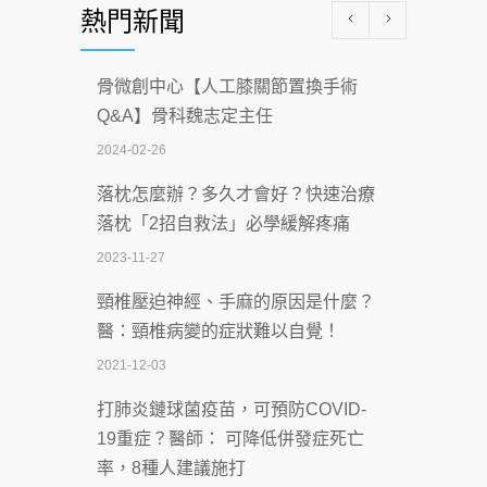
熱門新聞
科能量
2026-07-08
骨微創中心【人工膝關節置換手術
沒菸酒也瀕臨洗腎？65歲男靠「這習
Q&A】骨科魏志定主任
慣」逆轉腎功能 醫揭3招救命
2024-02-26
2026-07-08
落枕怎麼辦？多久才會好？快速治療
體溫飆破41度！醫連收兩例中暑病例：
落枕「2招自救法」必學緩解疼痛
致死率達8成
2023-11-27
2026-07-07
頸椎壓迫神經、手麻的原因是什麼？
深耕萬華55年 西園醫院回顧發展歷程與
醫：頸椎病變的症狀難以自覺！
智慧 醫療布局
2021-12-03
2026-07-06
打肺炎鏈球菌疫苗，可預防COVID-
【115年臺北市「防癌保衛戰：健康好禮
19重症？醫師： 可降低併發症死亡
一手刮」】 宣導
率，8種人建議施打
2026-07-02