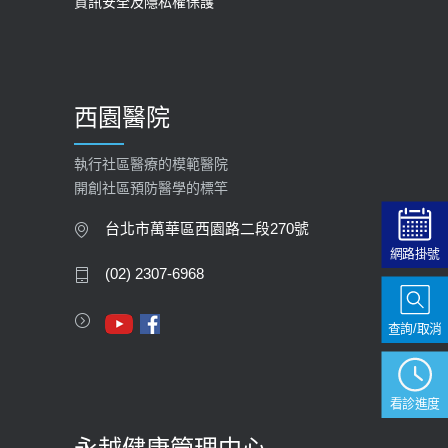
資訊安全及隱私權保護
2025-09-30
【預立醫療照護諮商】門診服務
2026-01-30
西園醫院
【快速肝癌篩檢MRI】新檢查服務
2026-02-06
執行社區醫療的模範醫院
開創社區預防醫學的標竿
大吃大喝、肥胖害到膽囊！膽結石、
膽息肉如何處理？
台北市萬華區西園路二段270號
網路掛號
2020-05-05
(02) 2307-6968
112年【公費流感疫苗】門診預約
2023-09-27
查詢/取消
看診進度