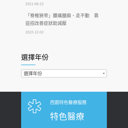
2021-06-22
【無菸城市】 宣導
「脊椎狹窄」腰痛腿麻、走不動 靠
2026-07-02
這招改善症狀助減壓
4連霸議員黃秋澤癌逝！食道癌為何奪命
2022-12-02
快？醫曝：出現「這特徵」恐已難逆轉
照胃鏡發現胃息肉，會變胃癌嗎？
2026-07-01
醫：多半良性但2種症狀要小心
選擇年份
西園醫院55周年 7／10捐血公益活動 邀
2022-02-17
民眾熱血響應
過量維生素D和鈣恐罹癌? 醫師釋
選擇年份
2026-06-30
疑：搞懂4原則不怕補錯
【憶路相伴 友你真好】 宣導
2019-04-22
2026-06-25
「落枕」不要大力按脖子！ 1招「伸
西園特色醫療服務
健康肛門痛都是痔瘡?醫談瘍瘍瘻管與肛
展運動」預防落枕
特色醫療
裂差異 逾50歲民眾可做1事
2020-12-15
2026-06-15