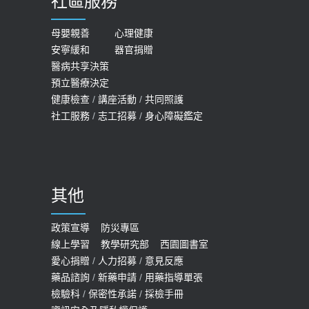
社區服務
膝蓋退化有9大部位 骨科醫坦言：不
2026-05-21
一定得換人工關節
女性必看國健署公費懶人包！這幾項檢
母嬰親善
心理健康
2019-10-08
安寧緩和
器官捐贈
查完全免費 沒做虧大了
醫病共享決策
20歲迪士尼男星因癲癇猝逝 老人小
2026-05-14
預立醫療決定
孩最好發、醫師點出8大前兆
健康檢查
/
講座活動
/
共同照護
2019-07-09
社工服務
/
志工招募
/
身心障礙鑑定
哪些動作最傷膝蓋？醫師：避免膝軟
骨磨損，走路、爬山的注意事項
2020-09-24
其他
COVID-19 【疫苗特別門診 – 成人】
預約
政策宣導
防災專區
線上學習
教學研究部
西園圖書室
2022-01-07
愛心捐贈
/
人力招募
/
意見反應
114年【公費流感及新冠疫苗】門診
藥品諮詢
/
新藥申請
/
用藥指導單張
檢驗科
/
保密性承諾
/
採檢手冊
預約