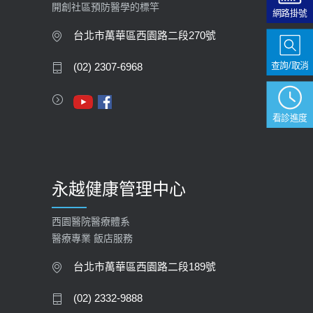
開創社區預防醫學的標竿
大吃大喝、肥胖害到膽囊！膽結石、
網路掛號
膽息肉如何處理？
台北市萬華區西園路二段270號
2020-05-05
查詢/取消
(02) 2307-6968
112年【公費流感疫苗】門診預約
2023-09-27
看診進度
永越健康管理中心
西園醫院醫療體系
醫療專業 飯店服務
台北市萬華區西園路二段189號
(02) 2332-9888