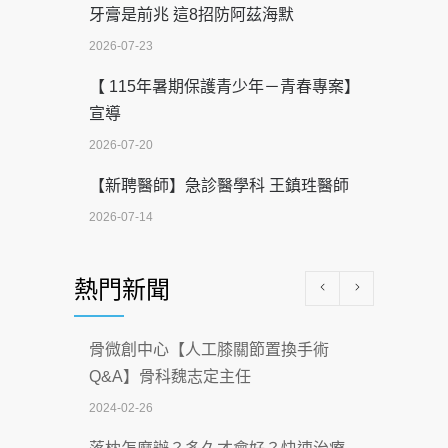
牙膏是前兆 這8招防阿茲海默
2026-07-23
【 115年暑期保護青少年－青春專案】
宣導
2026-07-20
【新聘醫師】急診醫學科 王鎮珄醫師
2026-07-14
醫學中心級醫療在萬華 西園醫院強化外
熱門新聞
科能量
2026-07-08
骨微創中心【人工膝關節置換手術
沒菸酒也瀕臨洗腎？65歲男靠「這習
Q&A】骨科魏志定主任
慣」逆轉腎功能 醫揭3招救命
2024-02-26
2026-07-08