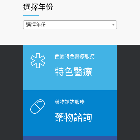
醫：多半良性但2種症狀要小心
選擇年份
西園醫院55周年 7／10捐血公益活動 邀
2022-02-17
民眾熱血響應
過量維生素D和鈣恐罹癌? 醫師釋
選擇年份
2026-06-30
疑：搞懂4原則不怕補錯
【憶路相伴 友你真好】 宣導
2019-04-22
2026-06-25
「落枕」不要大力按脖子！ 1招「伸
西園特色醫療服務
健康肛門痛都是痔瘡?醫談瘍瘍瘻管與肛
展運動」預防落枕
特色醫療
裂差異 逾50歲民眾可做1事
2020-12-15
2026-06-15
白天跑廁所超過8次，就算膀胱過動
健康網》端午節體重最易失守 醫：掌握4
症！醫師：趁中年訓練膀胱容量，防
原則避免血糖血壓飆高
老後睡不好、夜間易跌倒
藥物諮詢服務
2026-06-08
2021-03-05
藥物諮詢
【防跌密碼-防止嬰幼兒跌落及因應處理
瘦子也可能內臟脂肪過高！內臟脂肪
指引】 宣導
標準是多少？醫：過多恐增罹癌風險