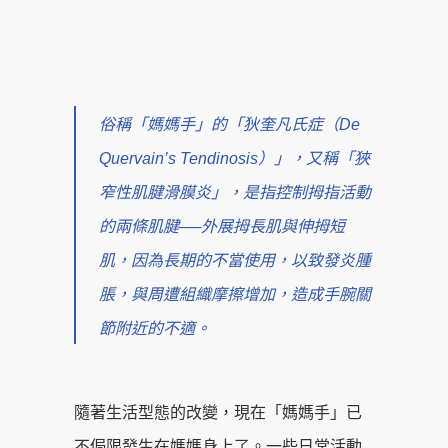
俗稱「媽媽手」的「狄奎凡氏症（De
Quervain’s Tendinosis）」，又稱「狹
窄性肌腱滑膜炎」，是指控制拇指活動
的兩條肌腱──外展拇長肌與伸拇短
肌，因為長期的不當使用，以致發炎腫
脹，與周遭組織摩擦增加，造成手腕關
節附近的不適。
隨著生活型態的改變，現在「媽媽手」已
不侷限發生在媽媽身上了。一些日常活動