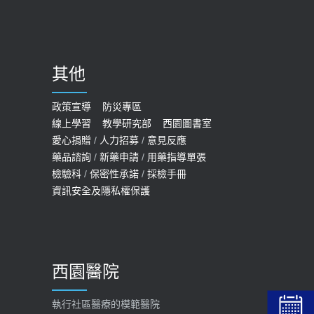
哪些動作最傷膝蓋？醫師：避免膝軟
骨磨損，走路、爬山的注意事項
2020-09-24
其他
COVID-19 【疫苗特別門診 – 成人】
預約
政策宣導
防災專區
線上學習
教學研究部
西園圖書室
2022-01-07
愛心捐贈
/
人力招募
/
意見反應
114年【公費流感及新冠疫苗】門診
藥品諮詢
/
新藥申請
/
用藥指導單張
檢驗科
/
保密性承諾
/
採檢手冊
預約
資訊安全及隱私權保護
2025-09-30
【預立醫療照護諮商】門診服務
2026-01-30
西園醫院
【快速肝癌篩檢MRI】新檢查服務
2026-02-06
執行社區醫療的模範醫院