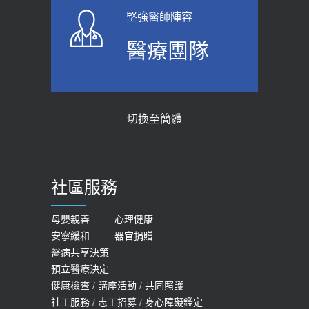
2026-06-01
2023-04-25
堅強醫師陣容
上班常待在冷氣房？小心泌尿道感染
骨科魏志定主任接受專訪 【年代電視
醫療團隊
醫示警：1病症嚴重恐喪命
台聚焦2.0】
2026-05-28
2018-01-17
【2026年世界無菸日】 宣導
近4成人口骨質疏鬆？12類人快做骨
切換至簡體
質密度檢查！醫：注意5重點可逆轉
2026-05-21
骨鬆
【台灣癲癇婦女妊娠 登錄獎勵補助】 宣
2023-06-05
導
社區服務
膝蓋退化有9大部位 骨科醫坦言：不
2026-05-21
一定得換人工關節
女性必看國健署公費懶人包！這幾項檢
母嬰親善
心理健康
2019-10-08
安寧緩和
器官捐贈
查完全免費 沒做虧大了
醫病共享決策
20歲迪士尼男星因癲癇猝逝 老人小
2026-05-14
預立醫療決定
孩最好發、醫師點出8大前兆
健康檢查
/
講座活動
/
共同照護
2019-07-09
社工服務
/
志工招募
/
身心障礙鑑定