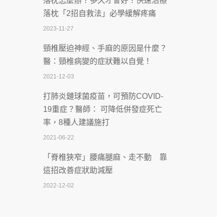
落枕怎麼辦？多久才會好？快速治療
體溫飆破41度！醫連收兩例中暑病例：
落枕「2招自救法」必學緩解疼痛
致死率達8成
2023-11-27
2026-07-07
頸椎壓迫神經、手麻的原因是什麼？
深耕萬華55年 西園醫院回顧發展歷程與
醫：頸椎病變的症狀難以自覺！
智慧 醫療布局
2021-12-03
2026-07-06
打肺炎鏈球菌疫苗，可預防COVID-
【115年臺北市「防癌保衛戰：健康好禮
19重症？醫師： 可降低併發症死亡
一手刮」】 宣導
率，8種人建議施打
2026-07-02
2021-06-22
【無菸城市】 宣導
「脊椎狹窄」腰痛腿麻、走不動 靠
2026-07-02
這招改善症狀助減壓
4連霸議員黃秋澤癌逝！食道癌為何奪命
2022-12-02
快？醫曝：出現「這特徵」恐已難逆轉
照胃鏡發現胃息肉，會變胃癌嗎？
2026-07-01