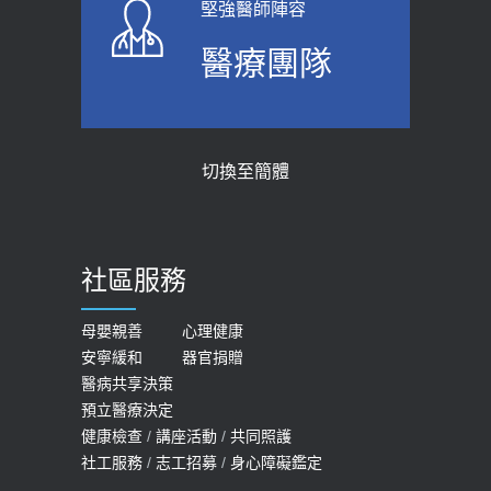
堅強醫師陣容
上班常待在冷氣房？小心泌尿道感染
骨科魏志定主任接受專訪 【年代電視
醫療團隊
醫示警：1病症嚴重恐喪命
台聚焦2.0】
2026-05-28
2018-01-17
【2026年世界無菸日】 宣導
近4成人口骨質疏鬆？12類人快做骨
切換至簡體
質密度檢查！醫：注意5重點可逆轉
2026-05-21
骨鬆
【台灣癲癇婦女妊娠 登錄獎勵補助】 宣
2023-06-05
導
社區服務
膝蓋退化有9大部位 骨科醫坦言：不
2026-05-21
一定得換人工關節
女性必看國健署公費懶人包！這幾項檢
母嬰親善
心理健康
2019-10-08
安寧緩和
器官捐贈
查完全免費 沒做虧大了
醫病共享決策
20歲迪士尼男星因癲癇猝逝 老人小
2026-05-14
預立醫療決定
孩最好發、醫師點出8大前兆
健康檢查
/
講座活動
/
共同照護
2019-07-09
社工服務
/
志工招募
/
身心障礙鑑定