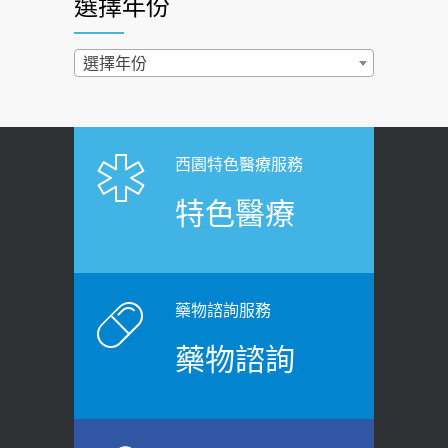
選擇年份
西園醫院55周年 7／10捐血公益活動 邀
2022-02-17
民眾熱血響應
過量維生素D和鈣恐罹癌? 醫師釋
選擇年份
2026-06-30
疑：搞懂4原則不怕補錯
【憶路相伴 友你真好】 宣導
2019-04-22
2026-06-25
「落枕」不要大力按脖子！ 1招「伸
西園特色醫療服務
健康肛門痛都是痔瘡?醫談瘍瘍瘻管與肛
展運動」預防落枕
特色醫療
裂差異 逾50歲民眾可做1事
2020-12-15
2026-06-15
白天跑廁所超過8次，就算膀胱過動
健康網》端午節體重最易失守 醫：掌握4
症！醫師：趁中年訓練膀胱容量，防
原則避免血糖血壓飆高
老後睡不好、夜間易跌倒
藥物諮詢服務
2026-06-08
2021-03-05
藥物諮詢
【防跌密碼-防止嬰幼兒跌落及因應處理
瘦子也可能內臟脂肪過高！內臟脂肪
指引】 宣導
標準是多少？醫：過多恐增罹癌風險
2026-06-01
2023-04-25