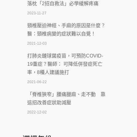
落枕「2招自救法」必學緩解疼痛
致死率達8成
2023-11-27
2026-07-07
頸椎壓迫神經、手麻的原因是什麼？
深耕萬華55年 西園醫院回顧發展歷程與
醫：頸椎病變的症狀難以自覺！
智慧 醫療布局
2021-12-03
2026-07-06
打肺炎鏈球菌疫苗，可預防COVID-
【115年臺北市「防癌保衛戰：健康好禮
19重症？醫師： 可降低併發症死亡
一手刮」】 宣導
率，8種人建議施打
2026-07-02
2021-06-22
【無菸城市】 宣導
「脊椎狹窄」腰痛腿麻、走不動 靠
2026-07-02
這招改善症狀助減壓
4連霸議員黃秋澤癌逝！食道癌為何奪命
2022-12-02
快？醫曝：出現「這特徵」恐已難逆轉
照胃鏡發現胃息肉，會變胃癌嗎？
2026-07-01
醫：多半良性但2種症狀要小心