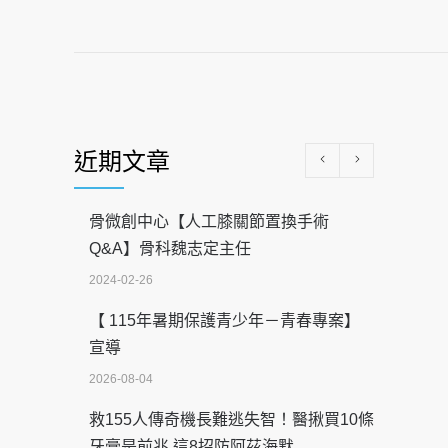
近期文章
骨微創中心【人工膝關節置換手術
Q&A】骨科魏志定主任
2024-02-26
【 115年暑期保護青少年－青春專案】
宣導
2026-08-04
救155人傳奇機長難逃失智！醫揪買10條
牙膏是前兆 這8招防阿茲海默