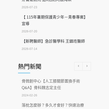
2026-07-23
【 115年暑期保護青少年－青春專案】
宣導
2026-07-20
【新聘醫師】急診醫學科 王鎮珄醫師
2026-07-14
醫學中心級醫療在萬華 西園醫院強化外
熱門新聞
科能量
2026-07-08
骨微創中心【人工膝關節置換手術
沒菸酒也瀕臨洗腎？65歲男靠「這習
Q&A】骨科魏志定主任
慣」逆轉腎功能 醫揭3招救命
2024-02-26
2026-07-08
落枕怎麼辦？多久才會好？快速治療
體溫飆破41度！醫連收兩例中暑病例：