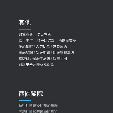
哪些動作最傷膝蓋？醫師：避免膝軟
骨磨損，走路、爬山的注意事項
2020-09-24
其他
COVID-19 【疫苗特別門診 – 成人】
預約
政策宣導
防災專區
線上學習
教學研究部
西園圖書室
2022-01-07
愛心捐贈
/
人力招募
/
意見反應
114年【公費流感及新冠疫苗】門診
藥品諮詢
/
新藥申請
/
用藥指導單張
檢驗科
/
保密性承諾
/
採檢手冊
預約
資訊安全及隱私權保護
2025-09-30
【預立醫療照護諮商】門診服務
2026-01-30
西園醫院
【快速肝癌篩檢MRI】新檢查服務
2026-02-06
執行社區醫療的模範醫院
開創社區預防醫學的標竿