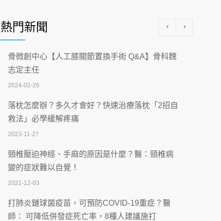
醫學中心級醫療在萬華 西園醫院強化外科能
量
熱門新聞
2026-07-08
沒菸酒也瀕臨洗腎？65歲男靠「這習慣」逆
骨微創中心【人工膝關節置換手術 Q&A】骨科魏
轉腎功能 醫揭3招救命
志定主任
2026-07-08
2024-02-26
體溫飆破41度！醫連收兩例中暑病例：致死
落枕怎麼辦？多久才會好？快速治療落枕「2招自
率達8成
救法」必學緩解疼痛
2026-07-07
2023-11-27
深耕萬華55年 西園醫院回顧發展歷程與智慧
頸椎壓迫神經、手麻的原因是什麼？醫：頸椎病
醫療布局
變的症狀難以自覺！
2026-07-06
2021-12-03
【115年臺北市「防癌保衛戰：健康好禮一手
打肺炎鏈球菌疫苗，可預防COVID-19重症？醫
刮」】 宣導
師： 可降低併發症死亡率，8種人建議施打