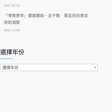
2026-07-02
2021-06-22
【無菸城市】 宣導
「脊椎狹窄」腰痛腿麻、走不動 靠這招改善症
2026-07-02
狀助減壓
2022-12-02
4連霸議員黃秋澤癌逝！食道癌為何奪命快？
醫曝：出現「這特徵」恐已難逆轉
照胃鏡發現胃息肉，會變胃癌嗎？醫：多半良性
2026-07-01
但2種症狀要小心
選擇年份
2022-02-17
西園醫院55周年 7／10捐血公益活動 邀民眾
熱血響應
過量維生素D和鈣恐罹癌? 醫師釋疑：搞懂4原則
選擇年份
2026-06-30
不怕補錯
2019-04-22
【憶路相伴 友你真好】 宣導
2026-06-25
「落枕」不要大力按脖子！ 1招「伸展運動」預防
落枕
健康肛門痛都是痔瘡?醫談瘍瘍瘻管與肛裂差
2020-12-15
異 逾50歲民眾可做1事