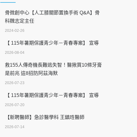
骨微創中心【人工膝關節置換手術 Q&A】骨
科魏志定主任
2024-02-26
【 115年暑期保護青少年－青春專案】 宣導
2026-08-04
救155人傳奇機長難逃失智！醫揪買10條牙膏
是前兆 這8招防阿茲海默
2026-07-23
【 115年暑期保護青少年－青春專案】 宣導
2026-07-20
【新聘醫師】急診醫學科 王鎮珄醫師
2026-07-14