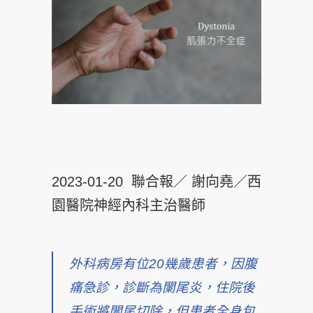
2023-01-20 聯合報／ 謝向堯／西
園醫院神經內科主治醫師
外科病房有位20幾歲患者，因腹
痛急診，診斷為闌尾炎，住院後
手術將闌尾切除，但患者全身包