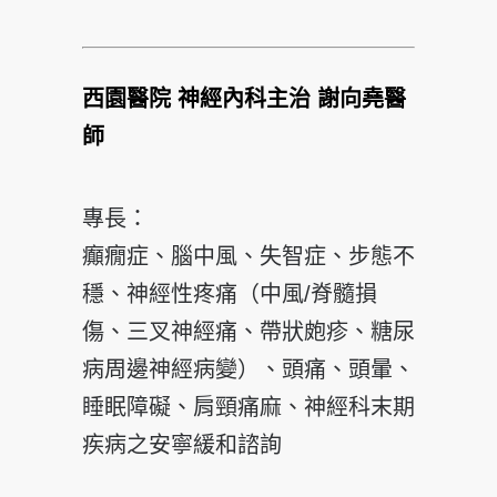
西園醫院 神經內科主治
謝向堯
醫
師
專長：
癲癇症、腦中風、失智症、步態不
穩、神經性疼痛（中風/脊髓損
傷、三叉神經痛、帶狀皰疹、糖尿
病周邊神經病變）、頭痛、頭暈、
睡眠障礙、肩頸痛麻、神經科末期
疾病之安寧緩和諮詢