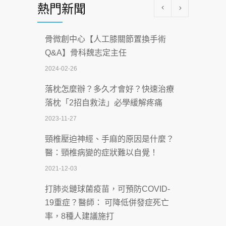
熱門新聞
科能量
2026-07-08
骨微創中心【人工膝關節置換手術
沒菸酒也瀕臨洗腎？65歲男靠「這習
Q&A】骨科魏志定主任
慣」逆轉腎功能 醫揭3招救命
2024-02-26
2026-07-08
落枕怎麼辦？多久才會好？快速治療
體溫飆破41度！醫連收兩例中暑病例：
落枕「2招自救法」必學緩解疼痛
致死率達8成
2023-11-27
2026-07-07
頸椎壓迫神經、手麻的原因是什麼？
深耕萬華55年 西園醫院回顧發展歷程與
醫：頸椎病變的症狀難以自覺！
智慧 醫療布局
2021-12-03
2026-07-06
打肺炎鏈球菌疫苗，可預防COVID-
【115年臺北市「防癌保衛戰：健康好禮
19重症？醫師： 可降低併發症死亡
一手刮」】 宣導
率，8種人建議施打
2026-07-02