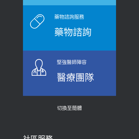
白天跑廁所超過8次，就算膀胱過動
健康網》端午節體重最易失守 醫：掌握4
症！醫師：趁中年訓練膀胱容量，防
原則避免血糖血壓飆高
老後睡不好、夜間易跌倒
藥物諮詢服務
2026-06-08
2021-03-05
藥物諮詢
【防跌密碼-防止嬰幼兒跌落及因應處理
瘦子也可能內臟脂肪過高！內臟脂肪
指引】 宣導
標準是多少？醫：過多恐增罹癌風險
2026-06-01
2023-04-25
堅強醫師陣容
上班常待在冷氣房？小心泌尿道感染
骨科魏志定主任接受專訪 【年代電視
醫療團隊
醫示警：1病症嚴重恐喪命
台聚焦2.0】
2026-05-28
2018-01-17
【2026年世界無菸日】 宣導
近4成人口骨質疏鬆？12類人快做骨
切換至簡體
質密度檢查！醫：注意5重點可逆轉
2026-05-21
骨鬆
【台灣癲癇婦女妊娠 登錄獎勵補助】 宣
2023-06-05
導
社區服務