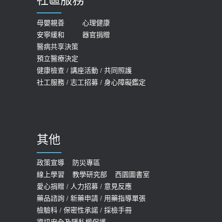
膝蓋退化有9大部位 骨科醫坦言：不
2026-05-21
一定得換人工關節
女性必看國健署公費懶人包！這幾項檢
母嬰親善
心理健康
2019-10-08
安寧緩和
器官捐贈
查完全免費 沒做虧大了
醫病共享決策
20歲迪士尼男星因癲癇猝逝 老人小
2026-05-14
預立醫療決定
孩最好發、醫師點出8大前兆
健康檢查
/
講座活動
/
共同照護
2019-07-09
社工服務
/
志工招募
/
身心障礙鑑定
哪些動作最傷膝蓋？醫師：避免膝軟
骨磨損，走路、爬山的注意事項
2020-09-24
其他
COVID-19 【疫苗特別門診 – 成人】
預約
政策宣導
防災專區
線上學習
教學研究部
西園圖書室
2022-01-07
愛心捐贈
/
人力招募
/
意見反應
114年【公費流感及新冠疫苗】門診
藥品諮詢
/
新藥申請
/
用藥指導單張
檢驗科
/
保密性承諾
/
採檢手冊
預約