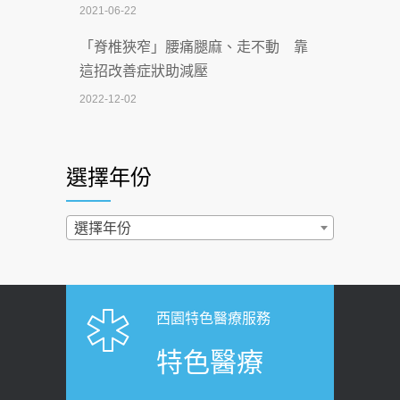
2021-06-22
【無菸城市】 宣導
「脊椎狹窄」腰痛腿麻、走不動 靠
2026-07-02
這招改善症狀助減壓
4連霸議員黃秋澤癌逝！食道癌為何奪命
2022-12-02
快？醫曝：出現「這特徵」恐已難逆轉
照胃鏡發現胃息肉，會變胃癌嗎？
2026-07-01
醫：多半良性但2種症狀要小心
選擇年份
西園醫院55周年 7／10捐血公益活動 邀
2022-02-17
民眾熱血響應
過量維生素D和鈣恐罹癌? 醫師釋
選擇年份
2026-06-30
疑：搞懂4原則不怕補錯
【憶路相伴 友你真好】 宣導
2019-04-22
2026-06-25
「落枕」不要大力按脖子！ 1招「伸
西園特色醫療服務
健康肛門痛都是痔瘡?醫談瘍瘍瘻管與肛
展運動」預防落枕
特色醫療
裂差異 逾50歲民眾可做1事
2020-12-15
2026-06-15