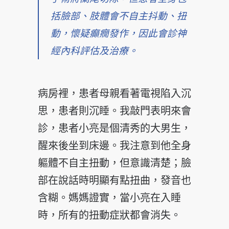
括臉部、肢體會不自主抖動、扭
動，懷疑癲癇發作，因此會診神
經內科評估及治療。
病房裡，患者母親看著電視陷入沉
思，患者則沉睡。我敲門表明來會
診，患者小亮是個清秀的大男生，
醒來後坐到床邊。我注意到他全身
軀體不自主扭動，但意識清楚；臉
部在說話時明顯有點扭曲，發音也
含糊。媽媽證實，當小亮在入睡
時，所有的扭動症狀都會消失。