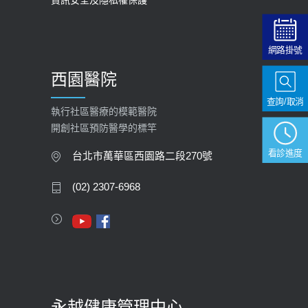
資訊安全及隱私權保護
2025-09-30
【預立醫療照護諮商】門診服務
網路掛號
2026-01-30
西園醫院
【快速肝癌篩檢MRI】新檢查服務
查詢/取消
2026-02-06
執行社區醫療的模範醫院
開創社區預防醫學的標竿
大吃大喝、肥胖害到膽囊！膽結石、
膽息肉如何處理？
看診進度
台北市萬華區西園路二段270號
2020-05-05
(02) 2307-6968
112年【公費流感疫苗】門診預約
2023-09-27
永越健康管理中心