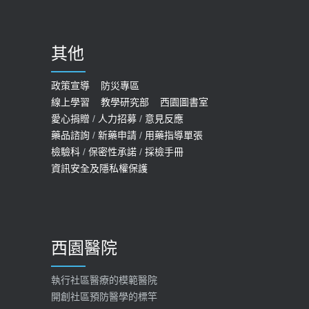
其他
政策宣導
防災專區
線上學習
教學研究部
西園圖書室
愛心捐贈
/
人力招募
/
意見反應
藥品諮詢
/
新藥申請
/
用藥指導單張
檢驗科
/
保密性承諾
/
採檢手冊
資訊安全及隱私權保護
西園醫院
執行社區醫療的模範醫院
開創社區預防醫學的標竿