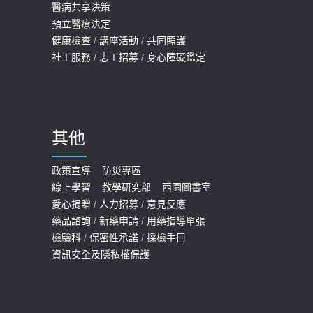
醫病共享決策
預立醫療決定
健康檢查
/
講座活動
/
共同照護
社工服務
/
志工招募
/
身心障礙鑑定
其他
政策宣導
防災專區
線上學習
教學研究部
西園圖書室
愛心捐贈
/
人力招募
/
意見反應
藥品諮詢
/
新藥申請
/
用藥指導單張
檢驗科
/
保密性承諾
/
採檢手冊
資訊安全及隱私權保護