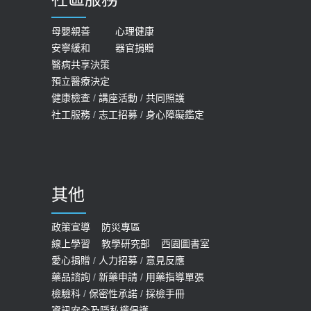
膝蓋退化有9大部位 骨科醫坦言：不
2026-05-21
一定得換人工關節
女性必看國健署公費懶人包！這幾項檢
母嬰親善
心理健康
2019-10-08
安寧緩和
器官捐贈
查完全免費 沒做虧大了
醫病共享決策
20歲迪士尼男星因癲癇猝逝 老人小
2026-05-14
預立醫療決定
孩最好發、醫師點出8大前兆
健康檢查
/
講座活動
/
共同照護
2019-07-09
社工服務
/
志工招募
/
身心障礙鑑定
哪些動作最傷膝蓋？醫師：避免膝軟
骨磨損，走路、爬山的注意事項
2020-09-24
其他
COVID-19 【疫苗特別門診 – 成人】
預約
政策宣導
防災專區
線上學習
教學研究部
西園圖書室
2022-01-07
愛心捐贈
/
人力招募
/
意見反應
114年【公費流感及新冠疫苗】門診
藥品諮詢
/
新藥申請
/
用藥指導單張
檢驗科
/
保密性承諾
/
採檢手冊
預約
資訊安全及隱私權保護