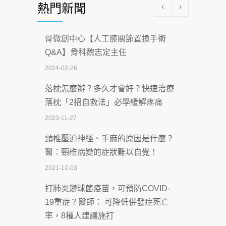
熱門新聞
科能量
2026-07-08
骨微創中心【人工膝關節置換手術
沒菸酒也瀕臨洗腎？65歲男靠「這習
Q&A】骨科魏志定主任
慣」逆轉腎功能 醫揭3招救命
2024-02-26
2026-07-08
落枕怎麼辦？多久才會好？快速治療
體溫飆破41度！醫連收兩例中暑病例：
落枕「2招自救法」必學緩解疼痛
致死率達8成
2023-11-27
2026-07-07
頸椎壓迫神經、手麻的原因是什麼？
深耕萬華55年 西園醫院回顧發展歷程與
醫：頸椎病變的症狀難以自覺！
智慧 醫療布局
2021-12-03
2026-07-06
打肺炎鏈球菌疫苗，可預防COVID-
【115年臺北市「防癌保衛戰：健康好禮
19重症？醫師： 可降低併發症死亡
一手刮」】 宣導
率，8種人建議施打
2026-07-02