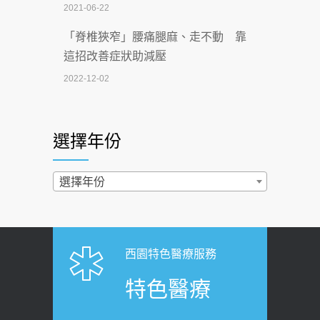
2021-06-22
【無菸城市】 宣導
「脊椎狹窄」腰痛腿麻、走不動 靠
2026-07-02
這招改善症狀助減壓
4連霸議員黃秋澤癌逝！食道癌為何奪命
2022-12-02
快？醫曝：出現「這特徵」恐已難逆轉
照胃鏡發現胃息肉，會變胃癌嗎？
2026-07-01
醫：多半良性但2種症狀要小心
選擇年份
西園醫院55周年 7／10捐血公益活動 邀
2022-02-17
民眾熱血響應
過量維生素D和鈣恐罹癌? 醫師釋
選擇年份
2026-06-30
疑：搞懂4原則不怕補錯
【憶路相伴 友你真好】 宣導
2019-04-22
2026-06-25
「落枕」不要大力按脖子！ 1招「伸
西園特色醫療服務
健康肛門痛都是痔瘡?醫談瘍瘍瘻管與肛
展運動」預防落枕
特色醫療
裂差異 逾50歲民眾可做1事
2020-12-15
2026-06-15
白天跑廁所超過8次，就算膀胱過動