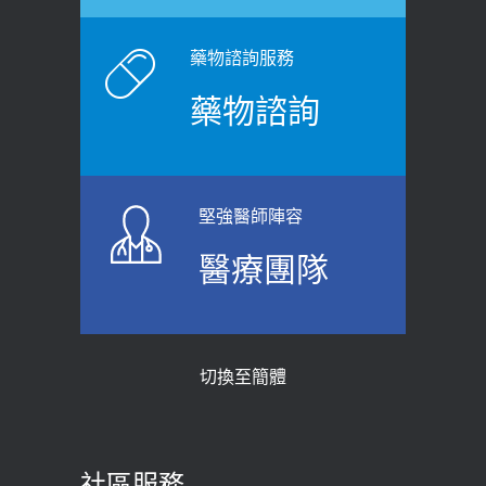
健康網》端午節體重最易失守 醫：掌握4
症！醫師：趁中年訓練膀胱容量，防
原則避免血糖血壓飆高
老後睡不好、夜間易跌倒
藥物諮詢服務
2026-06-08
2021-03-05
藥物諮詢
【防跌密碼-防止嬰幼兒跌落及因應處理
瘦子也可能內臟脂肪過高！內臟脂肪
指引】 宣導
標準是多少？醫：過多恐增罹癌風險
2026-06-01
2023-04-25
堅強醫師陣容
上班常待在冷氣房？小心泌尿道感染
骨科魏志定主任接受專訪 【年代電視
醫療團隊
醫示警：1病症嚴重恐喪命
台聚焦2.0】
2026-05-28
2018-01-17
【2026年世界無菸日】 宣導
近4成人口骨質疏鬆？12類人快做骨
切換至簡體
質密度檢查！醫：注意5重點可逆轉
2026-05-21
骨鬆
【台灣癲癇婦女妊娠 登錄獎勵補助】 宣
2023-06-05
導
社區服務