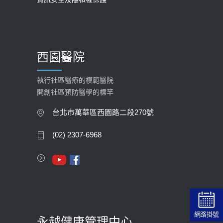
2025-09-30
【預立醫療照護諮商】門診服務
2026-01-30
西園醫院
【快速肝癌篩檢MRI】新檢查服務
2026-02-06
執行社區醫療的模範醫院
開創社區預防醫學的標竿
大吃大喝、肥胖害到膽囊！膽結石、
膽息肉如何處理？
台北市萬華區西園路二段270號
2020-05-05
(02) 2307-6968
112年【公費流感疫苗】門診預約
2023-09-27
網路掛號
永越健康管理中心