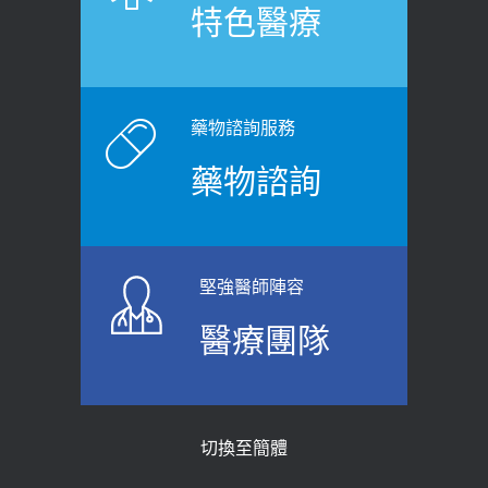
特色醫療
裂差異 逾50歲民眾可做1事
2020-12-15
2026-06-15
白天跑廁所超過8次，就算膀胱過動
健康網》端午節體重最易失守 醫：掌握4
症！醫師：趁中年訓練膀胱容量，防
原則避免血糖血壓飆高
老後睡不好、夜間易跌倒
藥物諮詢服務
2026-06-08
2021-03-05
藥物諮詢
【防跌密碼-防止嬰幼兒跌落及因應處理
瘦子也可能內臟脂肪過高！內臟脂肪
指引】 宣導
標準是多少？醫：過多恐增罹癌風險
2026-06-01
2023-04-25
堅強醫師陣容
上班常待在冷氣房？小心泌尿道感染
骨科魏志定主任接受專訪 【年代電視
醫療團隊
醫示警：1病症嚴重恐喪命
台聚焦2.0】
2026-05-28
2018-01-17
【2026年世界無菸日】 宣導
近4成人口骨質疏鬆？12類人快做骨
切換至簡體
質密度檢查！醫：注意5重點可逆轉
2026-05-21
骨鬆