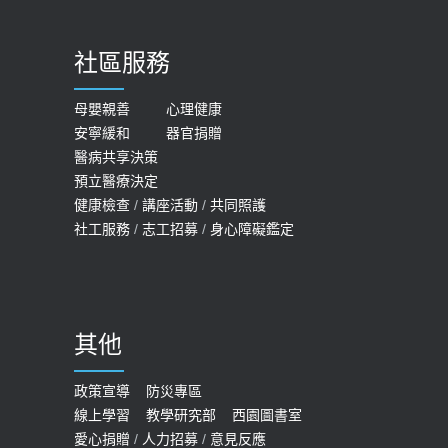
【台灣癲癇婦女妊娠 登錄獎勵補助】 宣
2023-06-05
導
社區服務
膝蓋退化有9大部位 骨科醫坦言：不
2026-05-21
一定得換人工關節
女性必看國健署公費懶人包！這幾項檢
母嬰親善
心理健康
2019-10-08
安寧緩和
器官捐贈
查完全免費 沒做虧大了
醫病共享決策
20歲迪士尼男星因癲癇猝逝 老人小
2026-05-14
預立醫療決定
孩最好發、醫師點出8大前兆
健康檢查
/
講座活動
/
共同照護
2019-07-09
社工服務
/
志工招募
/
身心障礙鑑定
哪些動作最傷膝蓋？醫師：避免膝軟
骨磨損，走路、爬山的注意事項
2020-09-24
其他
COVID-19 【疫苗特別門診 – 成人】
預約
政策宣導
防災專區
線上學習
教學研究部
西園圖書室
2022-01-07
愛心捐贈
/
人力招募
/
意見反應