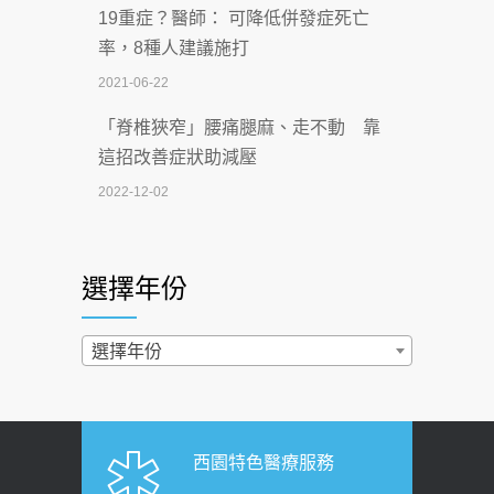
19重症？醫師： 可降低併發症死亡
一手刮」】 宣導
率，8種人建議施打
2026-07-02
2021-06-22
【無菸城市】 宣導
「脊椎狹窄」腰痛腿麻、走不動 靠
2026-07-02
這招改善症狀助減壓
4連霸議員黃秋澤癌逝！食道癌為何奪命
2022-12-02
快？醫曝：出現「這特徵」恐已難逆轉
照胃鏡發現胃息肉，會變胃癌嗎？
2026-07-01
醫：多半良性但2種症狀要小心
選擇年份
西園醫院55周年 7／10捐血公益活動 邀
2022-02-17
民眾熱血響應
過量維生素D和鈣恐罹癌? 醫師釋
選擇年份
2026-06-30
疑：搞懂4原則不怕補錯
【憶路相伴 友你真好】 宣導
2019-04-22
2026-06-25
「落枕」不要大力按脖子！ 1招「伸
西園特色醫療服務
健康肛門痛都是痔瘡?醫談瘍瘍瘻管與肛
展運動」預防落枕