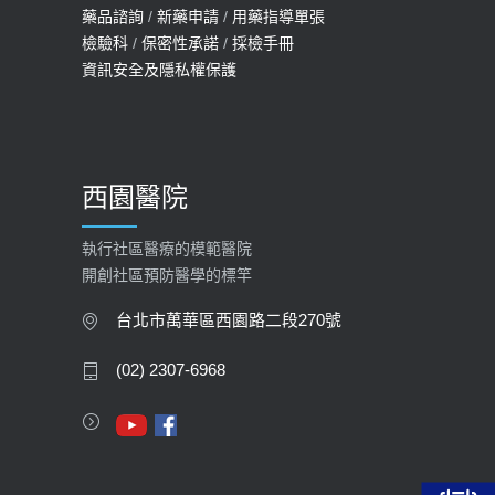
114年【公費流感及新冠疫苗】門診
藥品諮詢
/
新藥申請
/
用藥指導單張
檢驗科
/
保密性承諾
/
採檢手冊
預約
資訊安全及隱私權保護
2025-09-30
【預立醫療照護諮商】門診服務
2026-01-30
西園醫院
【快速肝癌篩檢MRI】新檢查服務
2026-02-06
執行社區醫療的模範醫院
開創社區預防醫學的標竿
大吃大喝、肥胖害到膽囊！膽結石、
膽息肉如何處理？
台北市萬華區西園路二段270號
2020-05-05
(02) 2307-6968
112年【公費流感疫苗】門診預約
2023-09-27