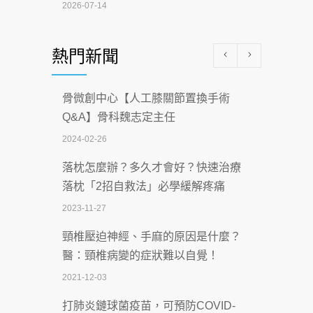
2026-07-14
醫學中心級醫療在萬華 西園醫院強化外
熱門新聞
科能量
2026-07-08
骨微創中心【人工膝關節置換手術
沒菸酒也瀕臨洗腎？65歲男靠「這習
Q&A】骨科魏志定主任
慣」逆轉腎功能 醫揭3招救命
2024-02-26
2026-07-08
落枕怎麼辦？多久才會好？快速治療
體溫飆破41度！醫連收兩例中暑病例：
落枕「2招自救法」必學緩解疼痛
致死率達8成
2023-11-27
2026-07-07
頸椎壓迫神經、手麻的原因是什麼？
深耕萬華55年 西園醫院回顧發展歷程與
醫：頸椎病變的症狀難以自覺！
智慧 醫療布局
2021-12-03
2026-07-06
打肺炎鏈球菌疫苗，可預防COVID-
【115年臺北市「防癌保衛戰：健康好禮