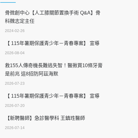
骨微創中心【人工膝關節置換手術 Q&A】骨
科魏志定主任
2024-02-26
【 115年暑期保護青少年－青春專案】 宣導
2026-08-04
救155人傳奇機長難逃失智！醫揪買10條牙膏
是前兆 這8招防阿茲海默
2026-07-23
【 115年暑期保護青少年－青春專案】 宣導
2026-07-20
【新聘醫師】急診醫學科 王鎮珄醫師
2026-07-14