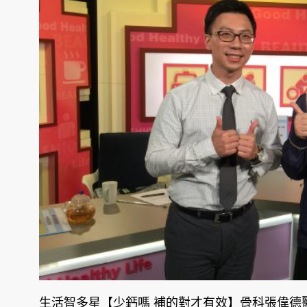
生活智多星【少鈣嗎 補的對才有效】骨科張偉德