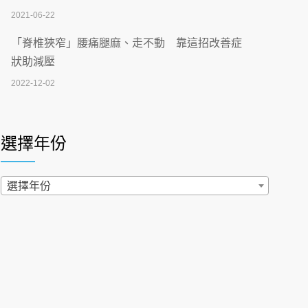
2026-07-02
2021-06-22
【無菸城市】 宣導
「脊椎狹窄」腰痛腿麻、走不動 靠這招改善症
2026-07-02
狀助減壓
2022-12-02
4連霸議員黃秋澤癌逝！食道癌為何奪命快？
醫曝：出現「這特徵」恐已難逆轉
照胃鏡發現胃息肉，會變胃癌嗎？醫：多半良性
2026-07-01
但2種症狀要小心
選擇年份
2022-02-17
西園醫院55周年 7／10捐血公益活動 邀民眾
熱血響應
過量維生素D和鈣恐罹癌? 醫師釋疑：搞懂4原則
選擇年份
2026-06-30
不怕補錯
2019-04-22
【憶路相伴 友你真好】 宣導
2026-06-25
「落枕」不要大力按脖子！ 1招「伸展運動」預防
落枕
健康肛門痛都是痔瘡?醫談瘍瘍瘻管與肛裂差
2020-12-15
異 逾50歲民眾可做1事