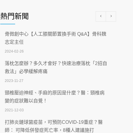
醫學中心級醫療在萬華 西園醫院強化外科能
量
熱門新聞
2026-07-08
沒菸酒也瀕臨洗腎？65歲男靠「這習慣」逆
骨微創中心【人工膝關節置換手術 Q&A】骨科魏
轉腎功能 醫揭3招救命
志定主任
2026-07-08
2024-02-26
體溫飆破41度！醫連收兩例中暑病例：致死
落枕怎麼辦？多久才會好？快速治療落枕「2招自
率達8成
救法」必學緩解疼痛
2026-07-07
2023-11-27
深耕萬華55年 西園醫院回顧發展歷程與智慧
頸椎壓迫神經、手麻的原因是什麼？醫：頸椎病
醫療布局
變的症狀難以自覺！
2026-07-06
2021-12-03
【115年臺北市「防癌保衛戰：健康好禮一手
打肺炎鏈球菌疫苗，可預防COVID-19重症？醫
刮」】 宣導
師： 可降低併發症死亡率，8種人建議施打