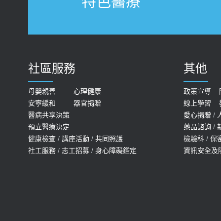
特色醫療
社區服務
其他
母嬰親善
心理健康
政策宣導
安寧緩和
器官捐贈
線上學習
醫病共享決策
愛心捐贈
/
預立醫療決定
藥品諮詢
/
健康檢查
/
講座活動
/
共同照護
檢驗科
/
保
社工服務
/
志工招募
/
身心障礙鑑定
資訊安全及