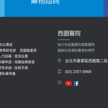
藥物諮詢
西園醫院
防災專區
執行社區醫療的模範醫院
教學研究部
西園圖書室
開創社區預防醫學的標竿
人力招募
/
意見反應
台北市萬華區西園路二段2
新藥申請
/
用藥指導單張
密性承諾
/
採檢手冊
(02) 2307-6968
隱私權保護