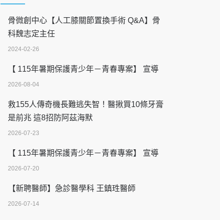
骨微創中心【人工膝關節置換手術 Q&A】骨
科魏志定主任
2024-02-26
【 115年暑期保護青少年－青春專案】 宣導
2026-08-04
救155人傳奇機長難逃失智！醫揪買10條牙膏
是前兆 這8招防阿茲海默
2026-07-23
【 115年暑期保護青少年－青春專案】 宣導
2026-07-20
【新聘醫師】急診醫學科 王鎮珄醫師
2026-07-14