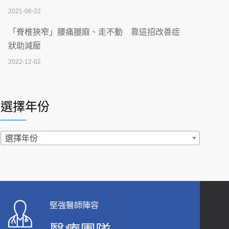
2026-07-02
2021-06-22
【無菸城市】 宣導
「脊椎狹窄」腰痛腿麻、走不動 靠這招改善症
2026-07-02
狀助減壓
2022-12-02
4連霸議員黃秋澤癌逝！食道癌為何奪命快？
醫曝：出現「這特徵」恐已難逆轉
照胃鏡發現胃息肉，會變胃癌嗎？醫：多半良性
2026-07-01
但2種症狀要小心
選擇年份
2022-02-17
西園醫院55周年 7／10捐血公益活動 邀民眾
熱血響應
過量維生素D和鈣恐罹癌? 醫師釋疑：搞懂4原則
選擇年份
2026-06-30
不怕補錯
2019-04-22
【憶路相伴 友你真好】 宣導
2026-06-25
「落枕」不要大力按脖子！ 1招「伸展運動」預防
落枕
健康肛門痛都是痔瘡?醫談瘍瘍瘻管與肛裂差
堅強醫師陣容
2020-12-15
異 逾50歲民眾可做1事