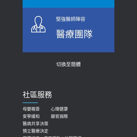
指引】 宣導
標準是多少？醫：過多恐增罹癌風險
2026-06-01
2023-04-25
堅強醫師陣容
上班常待在冷氣房？小心泌尿道感染
骨科魏志定主任接受專訪 【年代電視
醫療團隊
醫示警：1病症嚴重恐喪命
台聚焦2.0】
2026-05-28
2018-01-17
【2026年世界無菸日】 宣導
近4成人口骨質疏鬆？12類人快做骨
切換至簡體
質密度檢查！醫：注意5重點可逆轉
2026-05-21
骨鬆
【台灣癲癇婦女妊娠 登錄獎勵補助】 宣
2023-06-05
導
社區服務
膝蓋退化有9大部位 骨科醫坦言：不
2026-05-21
一定得換人工關節
女性必看國健署公費懶人包！這幾項檢
母嬰親善
心理健康
2019-10-08
安寧緩和
器官捐贈
查完全免費 沒做虧大了
醫病共享決策
20歲迪士尼男星因癲癇猝逝 老人小
2026-05-14
預立醫療決定
孩最好發、醫師點出8大前兆