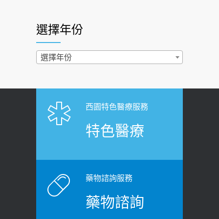
照胃鏡發現胃息肉，會變胃癌嗎？
2026-07-01
醫：多半良性但2種症狀要小心
選擇年份
西園醫院55周年 7／10捐血公益活動 邀
2022-02-17
民眾熱血響應
過量維生素D和鈣恐罹癌? 醫師釋
選擇年份
2026-06-30
疑：搞懂4原則不怕補錯
【憶路相伴 友你真好】 宣導
2019-04-22
2026-06-25
「落枕」不要大力按脖子！ 1招「伸
西園特色醫療服務
健康肛門痛都是痔瘡?醫談瘍瘍瘻管與肛
展運動」預防落枕
特色醫療
裂差異 逾50歲民眾可做1事
2020-12-15
2026-06-15
白天跑廁所超過8次，就算膀胱過動
健康網》端午節體重最易失守 醫：掌握4
症！醫師：趁中年訓練膀胱容量，防
原則避免血糖血壓飆高
老後睡不好、夜間易跌倒
藥物諮詢服務
2026-06-08
2021-03-05
藥物諮詢
【防跌密碼-防止嬰幼兒跌落及因應處理
瘦子也可能內臟脂肪過高！內臟脂肪