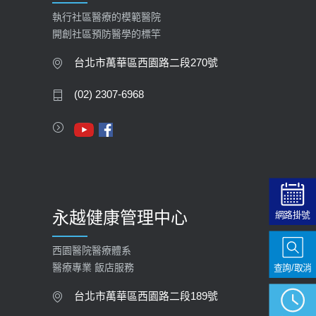
2026-02-06
執行社區醫療的模範醫院
開創社區預防醫學的標竿
大吃大喝、肥胖害到膽囊！膽結石、
膽息肉如何處理？
台北市萬華區西園路二段270號
2020-05-05
(02) 2307-6968
112年【公費流感疫苗】門診預約
2023-09-27
永越健康管理中心
網路掛號
西園醫院醫療體系
查詢/取消
醫療專業 飯店服務
台北市萬華區西園路二段189號