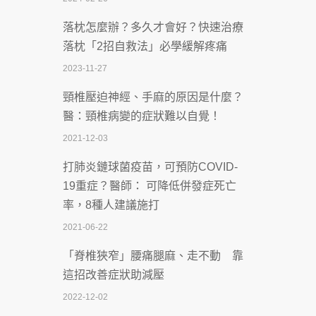
2026-07-08
落枕怎麼辦？多久才會好？快速治療
體溫飆破41度！醫連收兩例中暑病例：
落枕「2招自救法」必學緩解疼痛
致死率達8成
2023-11-27
2026-07-07
頸椎壓迫神經、手麻的原因是什麼？
深耕萬華55年 西園醫院回顧發展歷程與
醫：頸椎病變的症狀難以自覺！
智慧 醫療布局
2021-12-03
2026-07-06
打肺炎鏈球菌疫苗，可預防COVID-
【115年臺北市「防癌保衛戰：健康好禮
19重症？醫師： 可降低併發症死亡
一手刮」】 宣導
率，8種人建議施打
2026-07-02
2021-06-22
【無菸城市】 宣導
「脊椎狹窄」腰痛腿麻、走不動 靠
2026-07-02
這招改善症狀助減壓
4連霸議員黃秋澤癌逝！食道癌為何奪命
2022-12-02
快？醫曝：出現「這特徵」恐已難逆轉