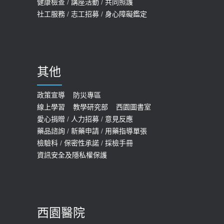
健康檢查
/
講座活動
/
共同照護
2019-07-09
社工服務
/
志工招募
/
身心障礙鑑定
哪些動作最傷膝蓋？醫師：避免膝軟
骨磨損，走路、爬山的注意事項
2020-09-24
其他
COVID-19 【疫苗特別門診 – 成人】
預約
政策宣導
防災專區
線上學習
教學研究部
西園圖書室
2022-01-07
愛心捐贈
/
人力招募
/
意見反應
114年【公費流感及新冠疫苗】門診
藥品諮詢
/
新藥申請
/
用藥指導單張
檢驗科
/
保密性承諾
/
採檢手冊
預約
資訊安全及隱私權保護
2025-09-30
【預立醫療照護諮商】門診服務
2026-01-30
西園醫院
【快速肝癌篩檢MRI】新檢查服務