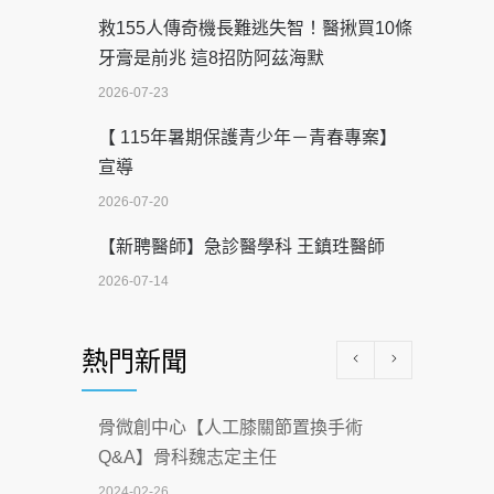
救155人傳奇機長難逃失智！醫揪買10條
牙膏是前兆 這8招防阿茲海默
2026-07-23
【 115年暑期保護青少年－青春專案】
宣導
2026-07-20
【新聘醫師】急診醫學科 王鎮珄醫師
2026-07-14
醫學中心級醫療在萬華 西園醫院強化外
熱門新聞
科能量
2026-07-08
骨微創中心【人工膝關節置換手術
沒菸酒也瀕臨洗腎？65歲男靠「這習
Q&A】骨科魏志定主任
慣」逆轉腎功能 醫揭3招救命
2024-02-26