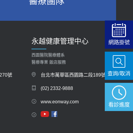
醫療團隊
2026-06-15
白天跑廁所超過8次，就算膀胱過動症！醫師：趁
中年訓練膀胱容量，防老後睡不好、夜間易跌倒
健康網》端午節體重最易失守 醫：掌握4原則
2021-03-05
避免血糖血壓飆高
2026-06-08
瘦子也可能內臟脂肪過高！內臟脂肪標準是多
永越健康管理中心
少？醫：過多恐增罹癌風險
網路掛號
【防跌密碼-防止嬰幼兒跌落及因應處理指
2023-04-25
引】 宣導
西園醫院醫療體系
2026-06-01
骨科魏志定主任接受專訪 【年代電視台聚焦2.0】
醫療專業 飯店服務
2018-01-17
查詢/取消
上班常待在冷氣房？小心泌尿道感染 醫示
70號
台北市萬華區西園路二段189號
警：1病症嚴重恐喪命
近4成人口骨質疏鬆？12類人快做骨質密度檢查！
(02) 2332-9888
2026-05-28
醫：注意5重點可逆轉骨鬆
2023-06-05
www.eonway.com
【2026年世界無菸日】 宣導
看診進度
2026-05-21
膝蓋退化有9大部位 骨科醫坦言：不一定得換人工
關節
【台灣癲癇婦女妊娠 登錄獎勵補助】 宣導
2019-10-08