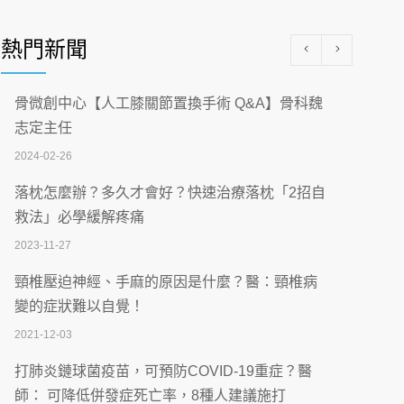
醫學中心級醫療在萬華 西園醫院強化外科能
量
熱門新聞
2026-07-08
沒菸酒也瀕臨洗腎？65歲男靠「這習慣」逆
骨微創中心【人工膝關節置換手術 Q&A】骨科魏
轉腎功能 醫揭3招救命
志定主任
2026-07-08
2024-02-26
體溫飆破41度！醫連收兩例中暑病例：致死
落枕怎麼辦？多久才會好？快速治療落枕「2招自
率達8成
救法」必學緩解疼痛
2026-07-07
2023-11-27
深耕萬華55年 西園醫院回顧發展歷程與智慧
頸椎壓迫神經、手麻的原因是什麼？醫：頸椎病
醫療布局
變的症狀難以自覺！
2026-07-06
2021-12-03
【115年臺北市「防癌保衛戰：健康好禮一手
打肺炎鏈球菌疫苗，可預防COVID-19重症？醫
刮」】 宣導
師： 可降低併發症死亡率，8種人建議施打