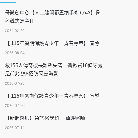
骨微創中心【人工膝關節置換手術 Q&A】骨
科魏志定主任
2024-02-26
【 115年暑期保護青少年－青春專案】 宣導
2026-08-04
救155人傳奇機長難逃失智！醫揪買10條牙膏
是前兆 這8招防阿茲海默
2026-07-23
【 115年暑期保護青少年－青春專案】 宣導
2026-07-20
【新聘醫師】急診醫學科 王鎮珄醫師
2026-07-14