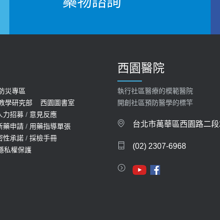
藥物諮詢
西園醫院
防災專區
執行社區醫療的模範醫院
教學研究部
西園圖書室
開創社區預防醫學的標竿
人力招募
/
意見反應
台北市萬華區西園路二段2
新藥申請
/
用藥指導單張
密性承諾
/
採檢手冊
(02) 2307-6968
隱私權保護