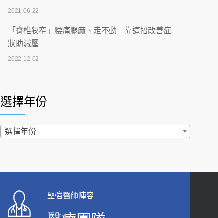
2026-07-02
2021-06-22
【無菸城市】 宣導
「脊椎狹窄」腰痛腿麻、走不動 靠這招改善症
2026-07-02
狀助減壓
2022-12-02
4連霸議員黃秋澤癌逝！食道癌為何奪命快？
醫曝：出現「這特徵」恐已難逆轉
照胃鏡發現胃息肉，會變胃癌嗎？醫：多半良性
2026-07-01
但2種症狀要小心
選擇年份
2022-02-17
西園醫院55周年 7／10捐血公益活動 邀民眾
熱血響應
過量維生素D和鈣恐罹癌? 醫師釋疑：搞懂4原則
選擇年份
2026-06-30
不怕補錯
2019-04-22
【憶路相伴 友你真好】 宣導
2026-06-25
「落枕」不要大力按脖子！ 1招「伸展運動」預防
落枕
健康肛門痛都是痔瘡?醫談瘍瘍瘻管與肛裂差
堅強醫師陣容
2020-12-15
異 逾50歲民眾可做1事