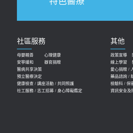
特色醫療
社區服務
其他
母嬰親善
心理健康
政策宣導
安寧緩和
器官捐贈
線上學習
醫病共享決策
愛心捐贈
/
預立醫療決定
藥品諮詢
/
健康檢查
/
講座活動
/
共同照護
檢驗科
/
保
社工服務
/
志工招募
/
身心障礙鑑定
資訊安全及