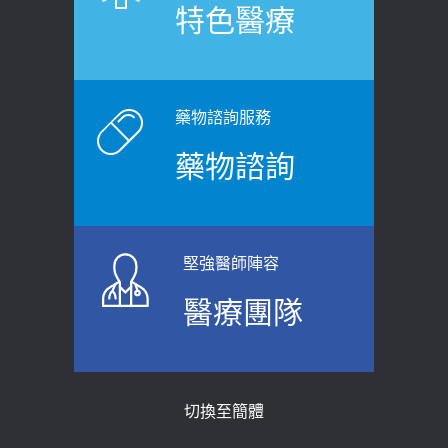
特色醫療
裂差異 逾50歲民眾可做1事
2020-12-15
2026-06-15
白天跑廁所超過8次，就算膀胱過動
健康網》端午節體重最易失守 醫：掌握4
症！醫師：趁中年訓練膀胱容量，防
原則避免血糖血壓飆高
老後睡不好、夜間易跌倒
藥物諮詢服務
2026-06-08
2021-03-05
藥物諮詢
【防跌密碼-防止嬰幼兒跌落及因應處理
瘦子也可能內臟脂肪過高！內臟脂肪
指引】 宣導
標準是多少？醫：過多恐增罹癌風險
2026-06-01
2023-04-25
堅強醫師陣容
上班常待在冷氣房？小心泌尿道感染
骨科魏志定主任接受專訪 【年代電視
醫療團隊
醫示警：1病症嚴重恐喪命
台聚焦2.0】
2026-05-28
2018-01-17
【2026年世界無菸日】 宣導
近4成人口骨質疏鬆？12類人快做骨
切換至簡體
質密度檢查！醫：注意5重點可逆轉
2026-05-21
骨鬆