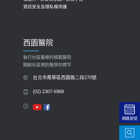
資訊安全及隱私權保護
2025-09-30
【預立醫療照護諮商】門診服務
2026-01-30
西園醫院
【快速肝癌篩檢MRI】新檢查服務
2026-02-06
執行社區醫療的模範醫院
開創社區預防醫學的標竿
大吃大喝、肥胖害到膽囊！膽結石、
膽息肉如何處理？
台北市萬華區西園路二段270號
2020-05-05
(02) 2307-6968
112年【公費流感疫苗】門診預約
2023-09-27
網路掛號