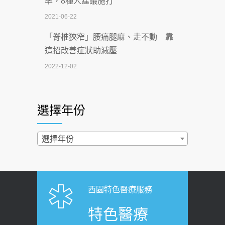
率，8種人建議施打
2026-07-02
2021-06-22
【無菸城市】 宣導
「脊椎狹窄」腰痛腿麻、走不動 靠
2026-07-02
這招改善症狀助減壓
4連霸議員黃秋澤癌逝！食道癌為何奪命
2022-12-02
快？醫曝：出現「這特徵」恐已難逆轉
照胃鏡發現胃息肉，會變胃癌嗎？
2026-07-01
醫：多半良性但2種症狀要小心
選擇年份
西園醫院55周年 7／10捐血公益活動 邀
2022-02-17
民眾熱血響應
過量維生素D和鈣恐罹癌? 醫師釋
選擇年份
2026-06-30
疑：搞懂4原則不怕補錯
【憶路相伴 友你真好】 宣導
2019-04-22
2026-06-25
「落枕」不要大力按脖子！ 1招「伸
西園特色醫療服務
健康肛門痛都是痔瘡?醫談瘍瘍瘻管與肛
展運動」預防落枕
特色醫療
裂差異 逾50歲民眾可做1事
2020-12-15