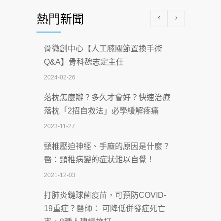
醫學中心級醫療在萬華 西園醫院強化外
熱門新聞
科能量
2026-07-08
骨微創中心【人工膝關節置換手術
沒菸酒也瀕臨洗腎？65歲男靠「這習
Q&A】骨科魏志定主任
慣」逆轉腎功能 醫揭3招救命
2024-02-26
2026-07-08
落枕怎麼辦？多久才會好？快速治療
體溫飆破41度！醫連收兩例中暑病例：
落枕「2招自救法」必學緩解疼痛
致死率達8成
2023-11-27
2026-07-07
頸椎壓迫神經、手麻的原因是什麼？
深耕萬華55年 西園醫院回顧發展歷程與
醫：頸椎病變的症狀難以自覺！
智慧 醫療布局
2021-12-03
2026-07-06
打肺炎鏈球菌疫苗，可預防COVID-
【115年臺北市「防癌保衛戰：健康好禮
19重症？醫師： 可降低併發症死亡
一手刮」】 宣導