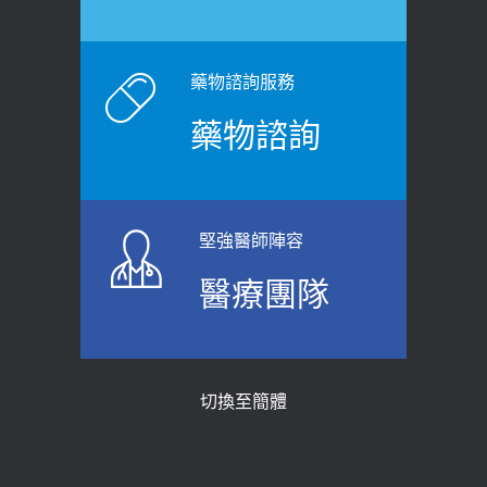
2026-06-15
白天跑廁所超過8次，就算膀胱過動
健康網》端午節體重最易失守 醫：掌握4
症！醫師：趁中年訓練膀胱容量，防
原則避免血糖血壓飆高
老後睡不好、夜間易跌倒
藥物諮詢服務
2026-06-08
2021-03-05
藥物諮詢
【防跌密碼-防止嬰幼兒跌落及因應處理
瘦子也可能內臟脂肪過高！內臟脂肪
指引】 宣導
標準是多少？醫：過多恐增罹癌風險
2026-06-01
2023-04-25
堅強醫師陣容
上班常待在冷氣房？小心泌尿道感染
骨科魏志定主任接受專訪 【年代電視
醫療團隊
醫示警：1病症嚴重恐喪命
台聚焦2.0】
2026-05-28
2018-01-17
【2026年世界無菸日】 宣導
近4成人口骨質疏鬆？12類人快做骨
切換至簡體
質密度檢查！醫：注意5重點可逆轉
2026-05-21
骨鬆
【台灣癲癇婦女妊娠 登錄獎勵補助】 宣
2023-06-05
導