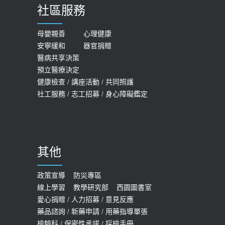
社區服務
膝蓋退化有9大部位 骨科醫坦言：不
2026-05-21
一定得換人工關節
女性必看國健署公費懶人包！這幾項檢
母嬰親善
心理健康
2019-10-08
安寧緩和
器官捐贈
查完全免費 沒做虧大了
醫病共享決策
20歲迪士尼男星因癲癇猝逝 老人小
2026-05-14
預立醫療決定
孩最好發、醫師點出8大前兆
健康檢查
/
講座活動
/
共同照護
2019-07-09
社工服務
/
志工招募
/
身心障礙鑑定
哪些動作最傷膝蓋？醫師：避免膝軟
骨磨損，走路、爬山的注意事項
2020-09-24
其他
COVID-19 【疫苗特別門診 – 成人】
預約
政策宣導
防災專區
線上學習
教學研究部
西園圖書室
2022-01-07
愛心捐贈
/
人力招募
/
意見反應
114年【公費流感及新冠疫苗】門診
藥品諮詢
/
新藥申請
/
用藥指導單張
檢驗科
/
保密性承諾
/
採檢手冊
預約