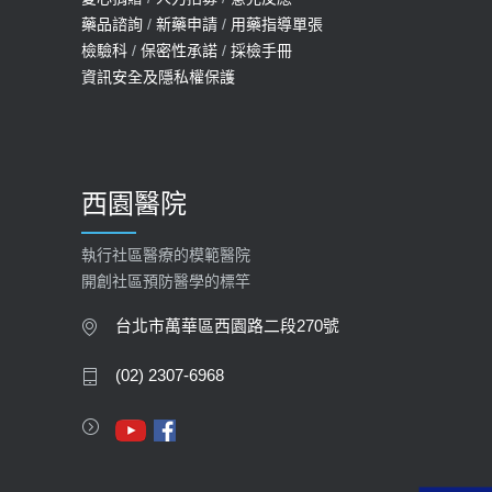
114年【公費流感及新冠疫苗】門診
藥品諮詢
/
新藥申請
/
用藥指導單張
檢驗科
/
保密性承諾
/
採檢手冊
預約
資訊安全及隱私權保護
2025-09-30
【預立醫療照護諮商】門診服務
2026-01-30
西園醫院
【快速肝癌篩檢MRI】新檢查服務
2026-02-06
執行社區醫療的模範醫院
開創社區預防醫學的標竿
大吃大喝、肥胖害到膽囊！膽結石、
膽息肉如何處理？
台北市萬華區西園路二段270號
2020-05-05
(02) 2307-6968
112年【公費流感疫苗】門診預約
2023-09-27