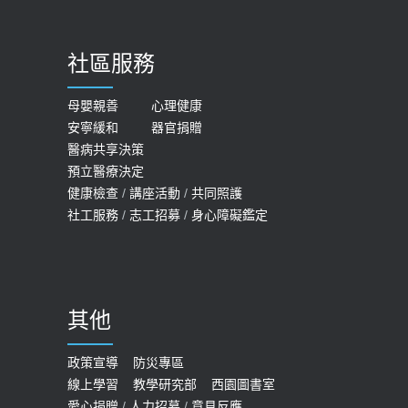
骨鬆
【台灣癲癇婦女妊娠 登錄獎勵補助】 宣
2023-06-05
導
社區服務
膝蓋退化有9大部位 骨科醫坦言：不
2026-05-21
一定得換人工關節
女性必看國健署公費懶人包！這幾項檢
母嬰親善
心理健康
2019-10-08
安寧緩和
器官捐贈
查完全免費 沒做虧大了
醫病共享決策
20歲迪士尼男星因癲癇猝逝 老人小
2026-05-14
預立醫療決定
孩最好發、醫師點出8大前兆
健康檢查
/
講座活動
/
共同照護
2019-07-09
社工服務
/
志工招募
/
身心障礙鑑定
哪些動作最傷膝蓋？醫師：避免膝軟
骨磨損，走路、爬山的注意事項
2020-09-24
其他
COVID-19 【疫苗特別門診 – 成人】
預約
政策宣導
防災專區
線上學習
教學研究部
西園圖書室
2022-01-07
愛心捐贈
/
人力招募
/
意見反應