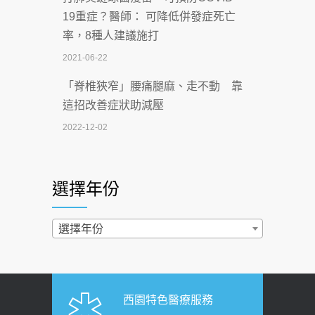
【115年臺北市「防癌保衛戰：健康好禮
19重症？醫師： 可降低併發症死亡
一手刮」】 宣導
率，8種人建議施打
2026-07-02
2021-06-22
【無菸城市】 宣導
「脊椎狹窄」腰痛腿麻、走不動 靠
2026-07-02
這招改善症狀助減壓
4連霸議員黃秋澤癌逝！食道癌為何奪命
2022-12-02
快？醫曝：出現「這特徵」恐已難逆轉
照胃鏡發現胃息肉，會變胃癌嗎？
2026-07-01
醫：多半良性但2種症狀要小心
選擇年份
西園醫院55周年 7／10捐血公益活動 邀
2022-02-17
民眾熱血響應
過量維生素D和鈣恐罹癌? 醫師釋
選擇年份
2026-06-30
疑：搞懂4原則不怕補錯
【憶路相伴 友你真好】 宣導
2019-04-22
2026-06-25
「落枕」不要大力按脖子！ 1招「伸
西園特色醫療服務
健康肛門痛都是痔瘡?醫談瘍瘍瘻管與肛
展運動」預防落枕