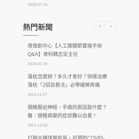
2026-07-14
醫學中心級醫療在萬華 西園醫院強化外
熱門新聞
科能量
2026-07-08
骨微創中心【人工膝關節置換手術
沒菸酒也瀕臨洗腎？65歲男靠「這習
Q&A】骨科魏志定主任
慣」逆轉腎功能 醫揭3招救命
2024-02-26
2026-07-08
落枕怎麼辦？多久才會好？快速治療
體溫飆破41度！醫連收兩例中暑病例：
落枕「2招自救法」必學緩解疼痛
致死率達8成
2023-11-27
2026-07-07
頸椎壓迫神經、手麻的原因是什麼？
深耕萬華55年 西園醫院回顧發展歷程與
醫：頸椎病變的症狀難以自覺！
智慧 醫療布局
2021-12-03
2026-07-06
打肺炎鏈球菌疫苗，可預防COVID-