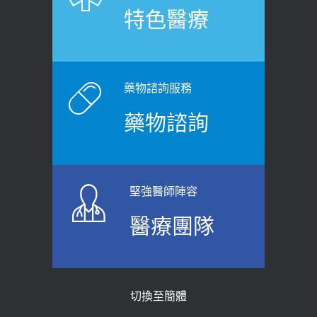
特色醫療
裂差異 逾50歲民眾可做1事
2020-12-15
2026-06-15
白天跑廁所超過8次，就算膀胱過動
健康網》端午節體重最易失守 醫：掌握4
症！醫師：趁中年訓練膀胱容量，防
原則避免血糖血壓飆高
老後睡不好、夜間易跌倒
藥物諮詢服務
2026-06-08
2021-03-05
藥物諮詢
【防跌密碼-防止嬰幼兒跌落及因應處理
瘦子也可能內臟脂肪過高！內臟脂肪
指引】 宣導
標準是多少？醫：過多恐增罹癌風險
2026-06-01
2023-04-25
堅強醫師陣容
上班常待在冷氣房？小心泌尿道感染
骨科魏志定主任接受專訪 【年代電視
醫療團隊
醫示警：1病症嚴重恐喪命
台聚焦2.0】
2026-05-28
2018-01-17
【2026年世界無菸日】 宣導
近4成人口骨質疏鬆？12類人快做骨
切換至簡體
質密度檢查！醫：注意5重點可逆轉
2026-05-21