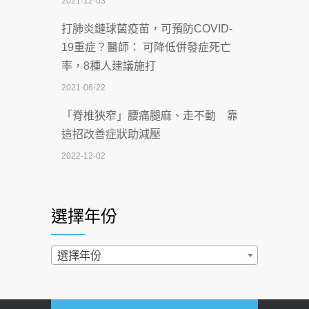
2021-12-03
2026-07-06
打肺炎鏈球菌疫苗，可預防COVID-
【115年臺北市「防癌保衛戰：健康好禮
19重症？醫師： 可降低併發症死亡
一手刮」】 宣導
率，8種人建議施打
2026-07-02
2021-06-22
【無菸城市】 宣導
「脊椎狹窄」腰痛腿麻、走不動 靠
2026-07-02
這招改善症狀助減壓
4連霸議員黃秋澤癌逝！食道癌為何奪命
2022-12-02
快？醫曝：出現「這特徵」恐已難逆轉
照胃鏡發現胃息肉，會變胃癌嗎？
2026-07-01
醫：多半良性但2種症狀要小心
選擇年份
西園醫院55周年 7／10捐血公益活動 邀
2022-02-17
民眾熱血響應
過量維生素D和鈣恐罹癌? 醫師釋
選擇年份
2026-06-30
疑：搞懂4原則不怕補錯
【憶路相伴 友你真好】 宣導
2019-04-22