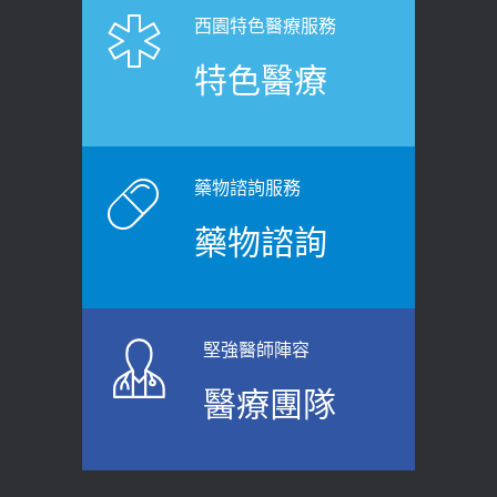
2026-06-25
「落枕」不要大力按脖子！ 1招「伸
西園特色醫療服務
健康肛門痛都是痔瘡?醫談瘍瘍瘻管與肛
展運動」預防落枕
特色醫療
裂差異 逾50歲民眾可做1事
2020-12-15
2026-06-15
白天跑廁所超過8次，就算膀胱過動
健康網》端午節體重最易失守 醫：掌握4
症！醫師：趁中年訓練膀胱容量，防
原則避免血糖血壓飆高
老後睡不好、夜間易跌倒
藥物諮詢服務
2026-06-08
2021-03-05
藥物諮詢
【防跌密碼-防止嬰幼兒跌落及因應處理
瘦子也可能內臟脂肪過高！內臟脂肪
指引】 宣導
標準是多少？醫：過多恐增罹癌風險
2026-06-01
2023-04-25
堅強醫師陣容
上班常待在冷氣房？小心泌尿道感染
骨科魏志定主任接受專訪 【年代電視
醫療團隊
醫示警：1病症嚴重恐喪命
台聚焦2.0】
2026-05-28
2018-01-17
【2026年世界無菸日】 宣導
近4成人口骨質疏鬆？12類人快做骨