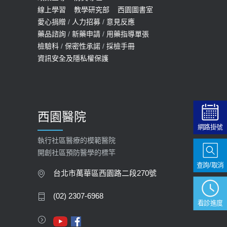
線上學習
教學研究部
西園圖書室
2022-01-07
愛心捐贈
/
人力招募
/
意見反應
114年【公費流感及新冠疫苗】門診
藥品諮詢
/
新藥申請
/
用藥指導單張
檢驗科
/
保密性承諾
/
採檢手冊
預約
資訊安全及隱私權保護
2025-09-30
【預立醫療照護諮商】門診服務
2026-01-30
西園醫院
【快速肝癌篩檢MRI】新檢查服務
網路掛號
2026-02-06
執行社區醫療的模範醫院
開創社區預防醫學的標竿
大吃大喝、肥胖害到膽囊！膽結石、
查詢/取消
膽息肉如何處理？
台北市萬華區西園路二段270號
2020-05-05
(02) 2307-6968
看診進度
112年【公費流感疫苗】門診預約
2023-09-27