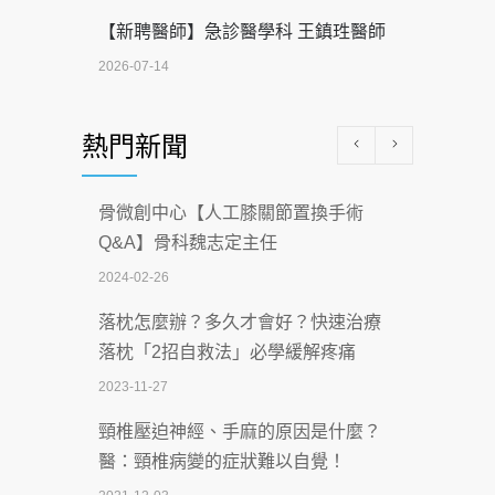
【新聘醫師】急診醫學科 王鎮珄醫師
2026-07-14
醫學中心級醫療在萬華 西園醫院強化外
熱門新聞
科能量
2026-07-08
骨微創中心【人工膝關節置換手術
沒菸酒也瀕臨洗腎？65歲男靠「這習
Q&A】骨科魏志定主任
慣」逆轉腎功能 醫揭3招救命
2024-02-26
2026-07-08
落枕怎麼辦？多久才會好？快速治療
體溫飆破41度！醫連收兩例中暑病例：
落枕「2招自救法」必學緩解疼痛
致死率達8成
2023-11-27
2026-07-07
頸椎壓迫神經、手麻的原因是什麼？
深耕萬華55年 西園醫院回顧發展歷程與
醫：頸椎病變的症狀難以自覺！
智慧 醫療布局