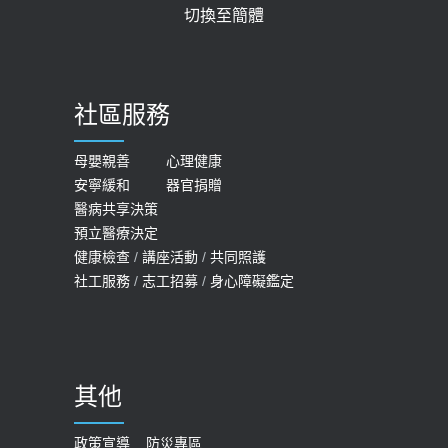
切換至簡體
質密度檢查！醫：注意5重點可逆轉
2026-05-21
骨鬆
【台灣癲癇婦女妊娠 登錄獎勵補助】 宣
2023-06-05
導
社區服務
膝蓋退化有9大部位 骨科醫坦言：不
2026-05-21
一定得換人工關節
女性必看國健署公費懶人包！這幾項檢
母嬰親善
心理健康
2019-10-08
安寧緩和
器官捐贈
查完全免費 沒做虧大了
醫病共享決策
20歲迪士尼男星因癲癇猝逝 老人小
2026-05-14
預立醫療決定
孩最好發、醫師點出8大前兆
健康檢查
/
講座活動
/
共同照護
2019-07-09
社工服務
/
志工招募
/
身心障礙鑑定
哪些動作最傷膝蓋？醫師：避免膝軟
骨磨損，走路、爬山的注意事項
2020-09-24
其他
COVID-19 【疫苗特別門診 – 成人】
預約
政策宣導
防災專區