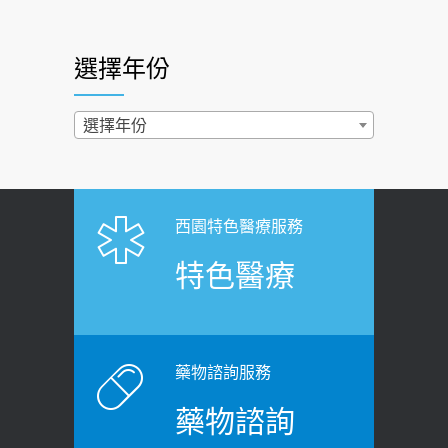
快？醫曝：出現「這特徵」恐已難逆轉
照胃鏡發現胃息肉，會變胃癌嗎？
2026-07-01
醫：多半良性但2種症狀要小心
選擇年份
西園醫院55周年 7／10捐血公益活動 邀
2022-02-17
民眾熱血響應
過量維生素D和鈣恐罹癌? 醫師釋
選擇年份
2026-06-30
疑：搞懂4原則不怕補錯
【憶路相伴 友你真好】 宣導
2019-04-22
2026-06-25
「落枕」不要大力按脖子！ 1招「伸
西園特色醫療服務
健康肛門痛都是痔瘡?醫談瘍瘍瘻管與肛
展運動」預防落枕
特色醫療
裂差異 逾50歲民眾可做1事
2020-12-15
2026-06-15
白天跑廁所超過8次，就算膀胱過動
健康網》端午節體重最易失守 醫：掌握4
症！醫師：趁中年訓練膀胱容量，防
原則避免血糖血壓飆高
老後睡不好、夜間易跌倒
藥物諮詢服務
2026-06-08
2021-03-05
藥物諮詢
【防跌密碼-防止嬰幼兒跌落及因應處理
瘦子也可能內臟脂肪過高！內臟脂肪