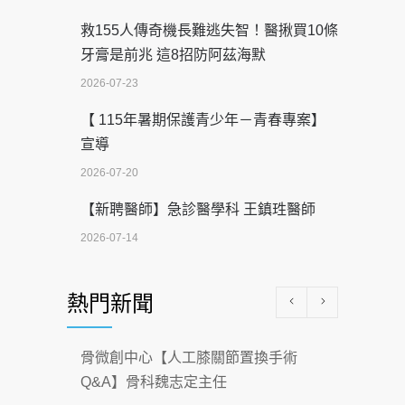
救155人傳奇機長難逃失智！醫揪買10條
牙膏是前兆 這8招防阿茲海默
2026-07-23
【 115年暑期保護青少年－青春專案】
宣導
2026-07-20
【新聘醫師】急診醫學科 王鎮珄醫師
2026-07-14
醫學中心級醫療在萬華 西園醫院強化外
熱門新聞
科能量
2026-07-08
骨微創中心【人工膝關節置換手術
沒菸酒也瀕臨洗腎？65歲男靠「這習
Q&A】骨科魏志定主任
慣」逆轉腎功能 醫揭3招救命