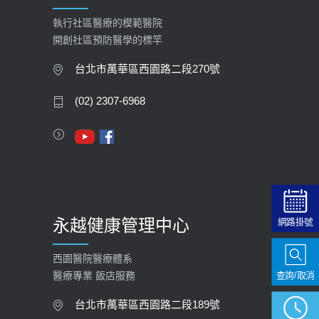
2026-01-30
執行社區醫療的模範醫院
開創社區預防醫學的標竿
大吃大喝、肥胖害到膽囊！膽結石、
膽息肉如何處理？
台北市萬華區西園路二段270號
2020-05-05
(02) 2307-6968
112年【公費流感疫苗】門診預約
2023-09-27
永越健康管理中心
網路掛號
西園醫院醫療體系
查詢/取消
醫療專業 飯店服務
台北市萬華區西園路二段189號