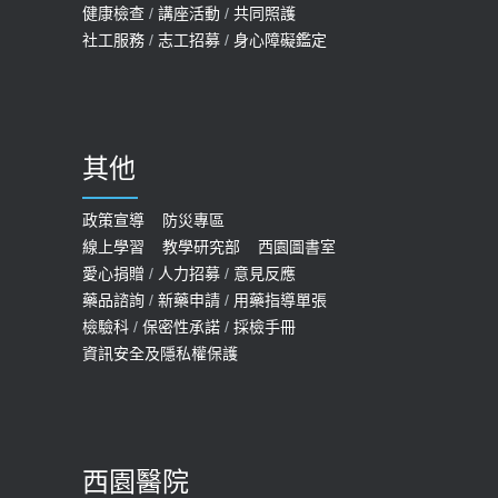
健康檢查
/
講座活動
/
共同照護
2019-07-09
社工服務
/
志工招募
/
身心障礙鑑定
哪些動作最傷膝蓋？醫師：避免膝軟
骨磨損，走路、爬山的注意事項
2020-09-24
其他
COVID-19 【疫苗特別門診 – 成人】
預約
政策宣導
防災專區
線上學習
教學研究部
西園圖書室
2022-01-07
愛心捐贈
/
人力招募
/
意見反應
114年【公費流感及新冠疫苗】門診
藥品諮詢
/
新藥申請
/
用藥指導單張
檢驗科
/
保密性承諾
/
採檢手冊
預約
資訊安全及隱私權保護
2025-09-30
【快速肝癌篩檢MRI】新檢查服務
2026-02-06
西園醫院
【預立醫療照護諮商】門診服務