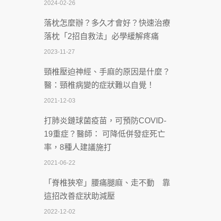
2024-02-26
2026-07-08
落枕怎麼辦？多久才會好？快速治療
體溫飆破41度！醫連收兩例中暑病例：
落枕「2招自救法」必學緩解疼痛
致死率達8成
2023-11-27
2026-07-07
頸椎壓迫神經、手麻的原因是什麼？
深耕萬華55年 西園醫院回顧發展歷程與
醫：頸椎病變的症狀難以自覺！
智慧 醫療布局
2021-12-03
2026-07-06
打肺炎鏈球菌疫苗，可預防COVID-
【115年臺北市「防癌保衛戰：健康好禮
19重症？醫師： 可降低併發症死亡
一手刮」】 宣導
率，8種人建議施打
2026-07-02
2021-06-22
【無菸城市】 宣導
「脊椎狹窄」腰痛腿麻、走不動 靠
2026-07-02
這招改善症狀助減壓
4連霸議員黃秋澤癌逝！食道癌為何奪命
2022-12-02