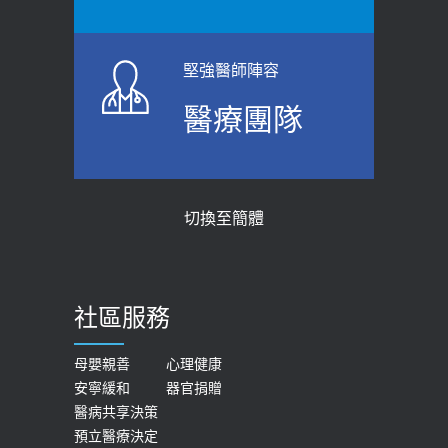
指引】 宣導
標準是多少？醫：過多恐增罹癌風險
2026-06-01
2023-04-25
堅強醫師陣容
上班常待在冷氣房？小心泌尿道感染
骨科魏志定主任接受專訪 【年代電視
醫療團隊
醫示警：1病症嚴重恐喪命
台聚焦2.0】
2026-05-28
2018-01-17
【2026年世界無菸日】 宣導
近4成人口骨質疏鬆？12類人快做骨
切換至簡體
質密度檢查！醫：注意5重點可逆轉
2026-05-21
骨鬆
【台灣癲癇婦女妊娠 登錄獎勵補助】 宣
2023-06-05
導
社區服務
膝蓋退化有9大部位 骨科醫坦言：不
2026-05-21
一定得換人工關節
女性必看國健署公費懶人包！這幾項檢
母嬰親善
心理健康
2019-10-08
安寧緩和
器官捐贈
查完全免費 沒做虧大了
醫病共享決策
20歲迪士尼男星因癲癇猝逝 老人小
2026-05-14
預立醫療決定
孩最好發、醫師點出8大前兆