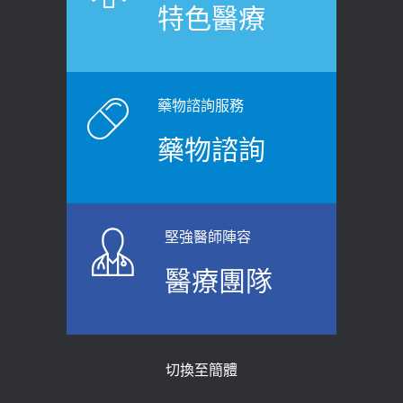
特色醫療
裂差異 逾50歲民眾可做1事
2020-12-15
2026-06-15
白天跑廁所超過8次，就算膀胱過動
健康網》端午節體重最易失守 醫：掌握4
症！醫師：趁中年訓練膀胱容量，防
原則避免血糖血壓飆高
老後睡不好、夜間易跌倒
藥物諮詢服務
2026-06-08
2021-03-05
藥物諮詢
【防跌密碼-防止嬰幼兒跌落及因應處理
瘦子也可能內臟脂肪過高！內臟脂肪
指引】 宣導
標準是多少？醫：過多恐增罹癌風險
2026-06-01
2023-04-25
堅強醫師陣容
上班常待在冷氣房？小心泌尿道感染
骨科魏志定主任接受專訪 【年代電視
醫療團隊
醫示警：1病症嚴重恐喪命
台聚焦2.0】
2026-05-28
2018-01-17
【2026年世界無菸日】 宣導
近4成人口骨質疏鬆？12類人快做骨
切換至簡體
質密度檢查！醫：注意5重點可逆轉
2026-05-21
骨鬆