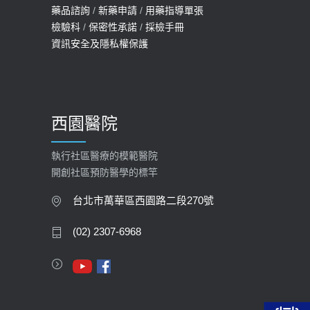
114年【公費流感及新冠疫苗】門診
藥品諮詢
/
新藥申請
/
用藥指導單張
檢驗科
/
保密性承諾
/
採檢手冊
預約
資訊安全及隱私權保護
2025-09-30
【預立醫療照護諮商】門診服務
2026-01-30
西園醫院
【快速肝癌篩檢MRI】新檢查服務
2026-02-06
執行社區醫療的模範醫院
開創社區預防醫學的標竿
大吃大喝、肥胖害到膽囊！膽結石、
膽息肉如何處理？
台北市萬華區西園路二段270號
2020-05-05
(02) 2307-6968
112年【公費流感疫苗】門診預約
2023-09-27