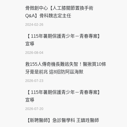
骨微創中心【人工膝關節置換手術
Q&A】骨科魏志定主任
2024-02-26
【 115年暑期保護青少年－青春專案】
宣導
2026-08-04
救155人傳奇機長難逃失智！醫揪買10條
牙膏是前兆 這8招防阿茲海默
2026-07-23
【 115年暑期保護青少年－青春專案】
宣導
2026-07-20
【新聘醫師】急診醫學科 王鎮珄醫師