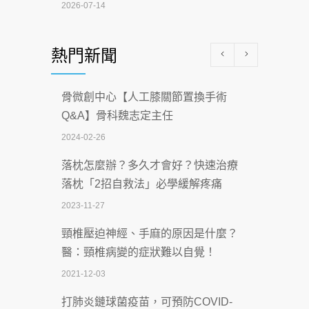
2026-07-14
醫學中心級醫療在萬華 西園醫院強化外
熱門新聞
科能量
2026-07-08
骨微創中心【人工膝關節置換手術
沒菸酒也瀕臨洗腎？65歲男靠「這習
Q&A】骨科魏志定主任
慣」逆轉腎功能 醫揭3招救命
2024-02-26
2026-07-08
落枕怎麼辦？多久才會好？快速治療
體溫飆破41度！醫連收兩例中暑病例：
落枕「2招自救法」必學緩解疼痛
致死率達8成
2023-11-27
2026-07-07
頸椎壓迫神經、手麻的原因是什麼？
深耕萬華55年 西園醫院回顧發展歷程與
醫：頸椎病變的症狀難以自覺！
智慧 醫療布局
2021-12-03
2026-07-06
打肺炎鏈球菌疫苗，可預防COVID-
【115年臺北市「防癌保衛戰：健康好禮