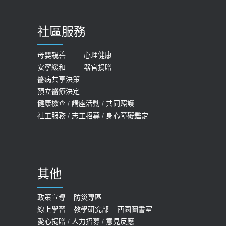
【台灣癲癇婦女妊娠 登錄獎勵補助】 宣
2023-06-05
導
社區服務
膝蓋退化有9大部位 骨科醫坦言：不
2026-05-21
一定得換人工關節
女性必看國健署公費懶人包！這幾項檢
母嬰親善
心理健康
2019-10-08
安寧緩和
器官捐贈
查完全免費 沒做虧大了
醫病共享決策
20歲迪士尼男星因癲癇猝逝 老人小
2026-05-14
預立醫療決定
孩最好發、醫師點出8大前兆
健康檢查
/
講座活動
/
共同照護
2019-07-09
社工服務
/
志工招募
/
身心障礙鑑定
哪些動作最傷膝蓋？醫師：避免膝軟
骨磨損，走路、爬山的注意事項
2020-09-24
其他
COVID-19 【疫苗特別門診 – 成人】
預約
政策宣導
防災專區
線上學習
教學研究部
西園圖書室
2022-01-07
愛心捐贈
/
人力招募
/
意見反應