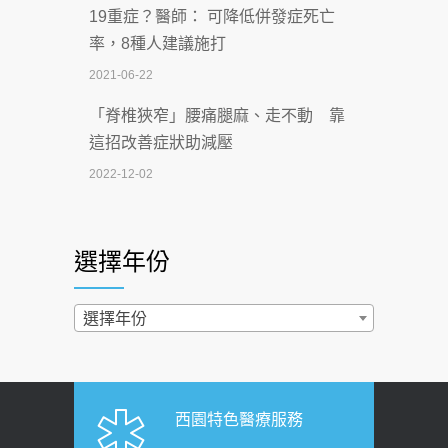
19重症？醫師： 可降低併發症死亡
一手刮」】 宣導
率，8種人建議施打
2026-07-02
2021-06-22
【無菸城市】 宣導
「脊椎狹窄」腰痛腿麻、走不動 靠
2026-07-02
這招改善症狀助減壓
4連霸議員黃秋澤癌逝！食道癌為何奪命
2022-12-02
快？醫曝：出現「這特徵」恐已難逆轉
照胃鏡發現胃息肉，會變胃癌嗎？
2026-07-01
醫：多半良性但2種症狀要小心
選擇年份
西園醫院55周年 7／10捐血公益活動 邀
2022-02-17
民眾熱血響應
過量維生素D和鈣恐罹癌? 醫師釋
選擇年份
2026-06-30
疑：搞懂4原則不怕補錯
【憶路相伴 友你真好】 宣導
2019-04-22
2026-06-25
「落枕」不要大力按脖子！ 1招「伸
西園特色醫療服務
健康肛門痛都是痔瘡?醫談瘍瘍瘻管與肛
展運動」預防落枕