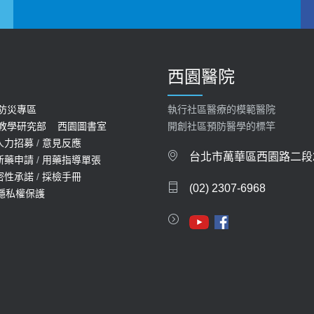
西園醫院
防災專區
執行社區醫療的模範醫院
教學研究部
西園圖書室
開創社區預防醫學的標竿
人力招募
/
意見反應
台北市萬華區西園路二段2
新藥申請
/
用藥指導單張
密性承諾
/
採檢手冊
(02) 2307-6968
隱私權保護