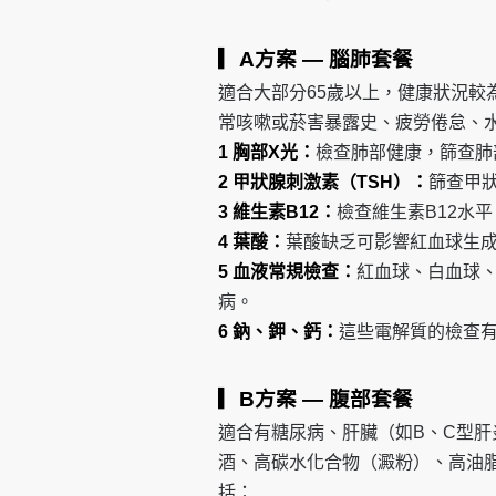
▎A方案 — 腦肺套餐
適合大部分65歲以上，健康狀況較
常咳嗽或菸害暴露史、疲勞倦怠、
1 胸部X光：
檢查肺部健康，篩查肺
2 甲狀腺刺激素（TSH）：
篩查甲
3 維生素B12：
檢查維生素B12水
4 葉酸：
葉酸缺乏可影響紅血球生
5 血液常規檢查：
紅血球、白血球
病。
6 鈉、鉀、鈣：
這些電解質的檢查
▎B方案 — 腹部套餐
適合有糖尿病、肝臟（如B、C型
酒、高碳水化合物（澱粉）、高油
括：