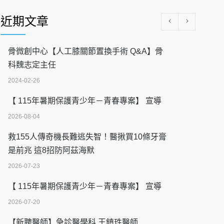
近期文章
骨微創中心【人工膝關節置換手術 Q&A】骨
科魏志定主任
2024-02-26
【 115年暑期保護青少年－青春專案】 宣導
2026-08-04
救155人傳奇機長難逃失智！醫揪買10條牙膏
是前兆 這8招防阿茲海默
2026-07-23
【 115年暑期保護青少年－青春專案】 宣導
2026-07-20
【新聘醫師】急診醫學科 王鎮珄醫師