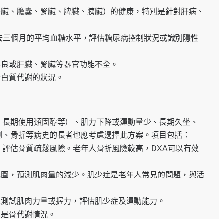
肝臟、膽囊、腎臟、脾臟、胰臟）的健康，特別是針對肝病、
去三個月的平均血糖水平，評估糖尿病控制狀況或識別隱性
不良或肝臟、腎臟等器官功能不全。
蛋白質代謝的狀況。
、長期使用類固醇等）、肌力下降或運動量少、長期久坐、
倒、骨折等病史的長者也應考慮選擇此方案。項目包括：
，評估骨質疏鬆風險。老年人骨折風險較高，DXA可以有效
腿圍，預測肌肉量的減少。肌少症是老年人常見的問題，與活
過測試肌肉力量或握力，評估肌少症及運動能力。
其是骨代謝情況。