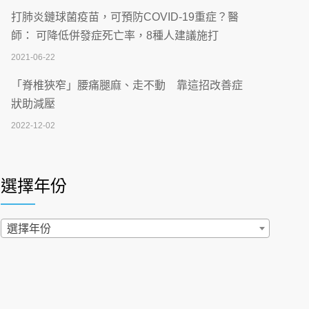
【115年臺北市「防癌保衛戰：健康好禮一手
打肺炎鏈球菌疫苗，可預防COVID-19重症？醫
刮」】 宣導
師： 可降低併發症死亡率，8種人建議施打
2026-07-02
2021-06-22
【無菸城市】 宣導
「脊椎狹窄」腰痛腿麻、走不動 靠這招改善症
2026-07-02
狀助減壓
2022-12-02
4連霸議員黃秋澤癌逝！食道癌為何奪命快？
醫曝：出現「這特徵」恐已難逆轉
照胃鏡發現胃息肉，會變胃癌嗎？醫：多半良性
2026-07-01
但2種症狀要小心
選擇年份
2022-02-17
西園醫院55周年 7／10捐血公益活動 邀民眾
熱血響應
過量維生素D和鈣恐罹癌? 醫師釋疑：搞懂4原則
選擇年份
2026-06-30
不怕補錯
2019-04-22
【憶路相伴 友你真好】 宣導
2026-06-25
「落枕」不要大力按脖子！ 1招「伸展運動」預防
落枕