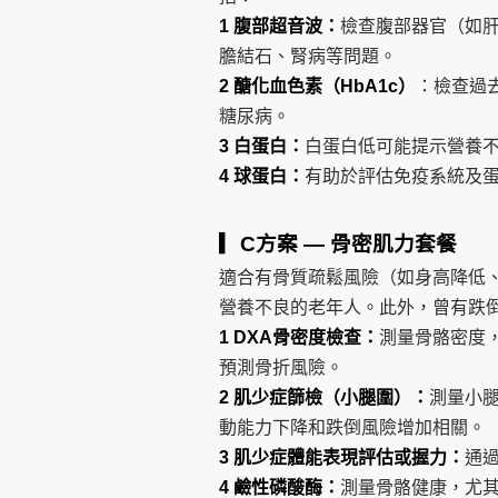
1 腹部超音波：
檢查腹部器官（如
膽結石、腎病等問題。
2 醣化血色素（HbA1c）
：檢查過
糖尿病。
3 白蛋白：
白蛋白低可能提示營養
4 球蛋白：
有助於評估免疫系統及
▎C方案 — 骨密肌力套餐
適合有骨質疏鬆風險（如身高降低
營養不良的老年人。此外，曾有跌
1 DXA骨密度檢查：
測量骨骼密度
預測骨折風險。
2 肌少症篩檢（小腿圍）：
測量小
動能力下降和跌倒風險增加相關。
3 肌少症體能表現評估或握力：
通
4 鹼性磷酸酶：
測量骨骼健康，尤