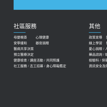
社區服務
其他
母嬰親善
心理健康
政策宣導
安寧緩和
器官捐贈
線上學習
醫病共享決策
愛心捐贈
/
預立醫療決定
藥品諮詢
/
健康檢查
/
講座活動
/
共同照護
檢驗科
/
保
社工服務
/
志工招募
/
身心障礙鑑定
資訊安全及