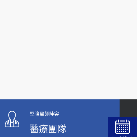
2026-01-30
【快速肝癌篩檢MRI】新檢查服務
2026-02-06
大吃大喝、肥胖害到膽囊！膽結石、膽息肉如何
處理？
2020-05-05
112年【公費流感疫苗】門診預約
2023-09-27
堅強醫師陣容
醫療團隊