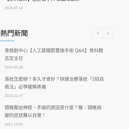
2026-07-14
醫學中心級醫療在萬華 西園醫院強化外科能
量
熱門新聞
2026-07-08
沒菸酒也瀕臨洗腎？65歲男靠「這習慣」逆
骨微創中心【人工膝關節置換手術 Q&A】骨科魏
轉腎功能 醫揭3招救命
志定主任
2026-07-08
2024-02-26
體溫飆破41度！醫連收兩例中暑病例：致死
落枕怎麼辦？多久才會好？快速治療落枕「2招自
率達8成
救法」必學緩解疼痛
2026-07-07
2023-11-27
深耕萬華55年 西園醫院回顧發展歷程與智慧
頸椎壓迫神經、手麻的原因是什麼？醫：頸椎病
醫療布局
變的症狀難以自覺！
2026-07-06
2021-12-03