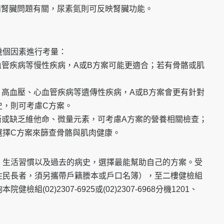
和腎臟問題有關，尿素氮則可反映腎臟功能。
幾個因素進行考量：
血管疾病等慢性疾病，A或B方案可能更適合；若有骨骼或肌
、高血壓、心血管疾病等遺傳性疾病，A或B方案會更有針對
史，則可考慮C方案。
衡或缺乏維他命、微量元素，可考慮A方案的營養相關檢查；
選擇C方案來篩查骨骼與肌肉健康。
、生活習慣以及過去的病史，選擇最能幫助自己的方案。受
住民長者，須另攜帶戶籍謄本或戶口名簿），至二樓健檢組
(02)2307-6925或(02)2307-6968分機1201、