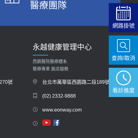
醫療團隊
【快速肝癌篩檢MRI】新檢查服務
2026-02-06
網路掛號
大吃大喝、肥胖害到膽囊！膽結石、膽息肉如何
處理？
永越健康管理中心
2020-05-05
查詢/取消
112年【公費流感疫苗】門診預約
西園醫院醫療體系
2023-09-27
醫療專業 飯店服務
70號
台北市萬華區西園路二段189號
看診進度
(02) 2332-9888
www.eonway.com