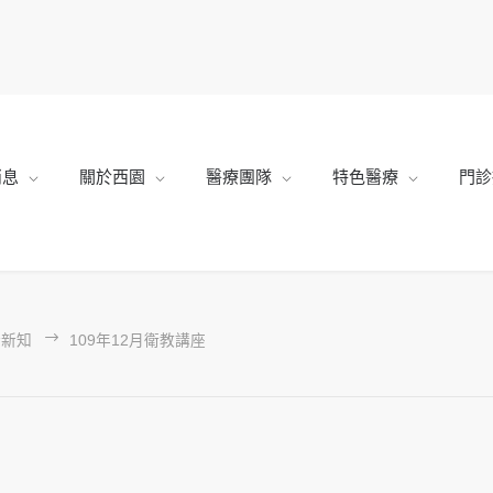
消息
關於西園
醫療團隊
特色醫療
門診
康新知
109年12月衛教講座