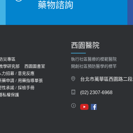
藥物諮詢
西園醫院
防災專區
執行社區醫療的模範醫院
教學研究部
西園圖書室
開創社區預防醫學的標竿
人力招募
/
意見反應
台北市萬華區西園路二段2
新藥申請
/
用藥指導單張
密性承諾
/
採檢手冊
(02) 2307-6968
隱私權保護