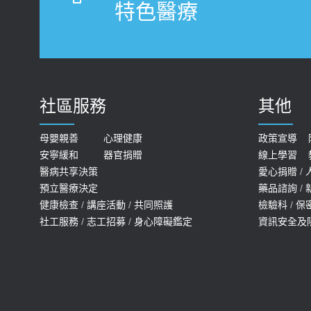
特色醫療
社區服務
其他
母嬰親善
心理健康
政策宣導
安寧緩和
器官捐贈
線上學習
醫病共享決策
愛心捐贈
/
預立醫療決定
藥品諮詢
/
健康檢查
/
講座活動
/
共同照護
檢驗科
/
保
社工服務
/
志工招募
/
身心障礙鑑定
資訊安全及