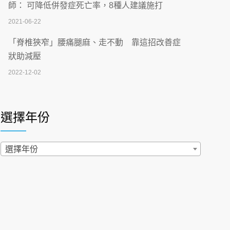
刮」】 宣導
師： 可降低併發症死亡率，8種人建議施打
2026-07-02
2021-06-22
【無菸城市】 宣導
「脊椎狹窄」腰痛腿麻、走不動 靠這招改善症
2026-07-02
狀助減壓
2022-12-02
4連霸議員黃秋澤癌逝！食道癌為何奪命快？
醫曝：出現「這特徵」恐已難逆轉
照胃鏡發現胃息肉，會變胃癌嗎？醫：多半良性
2026-07-01
但2種症狀要小心
選擇年份
2022-02-17
西園醫院55周年 7／10捐血公益活動 邀民眾
熱血響應
過量維生素D和鈣恐罹癌? 醫師釋疑：搞懂4原則
選擇年份
2026-06-30
不怕補錯
2019-04-22
【憶路相伴 友你真好】 宣導
2026-06-25
「落枕」不要大力按脖子！ 1招「伸展運動」預防
落枕
健康肛門痛都是痔瘡?醫談瘍瘍瘻管與肛裂差
2020-12-15
異 逾50歲民眾可做1事