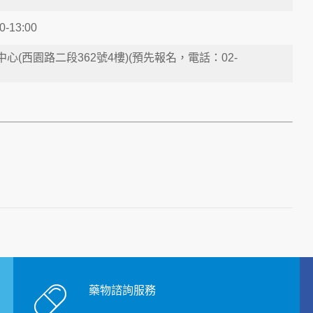
0-13:00
心(西園路二段362號4樓)(預先報名，電話：02-
藥物諮詢服務