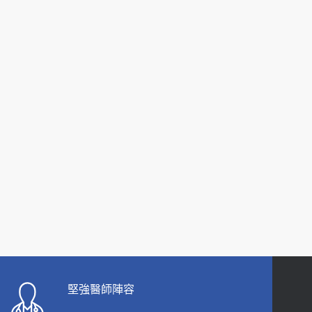
2019-10-08
2026-05-21
20歲迪士尼男星因癲癇猝逝 老人小孩最好發、醫
女性必看國健署公費懶人包！這幾項檢查完
師點出8大前兆
全免費 沒做虧大了
2019-07-09
2026-05-14
哪些動作最傷膝蓋？醫師：避免膝軟骨磨損，走
路、爬山的注意事項
2020-09-24
COVID-19 【疫苗特別門診 – 成人】預約
2022-01-07
114年【公費流感及新冠疫苗】門診預約
2025-09-30
【預立醫療照護諮商】門診服務
堅強醫師陣容
2026-01-30