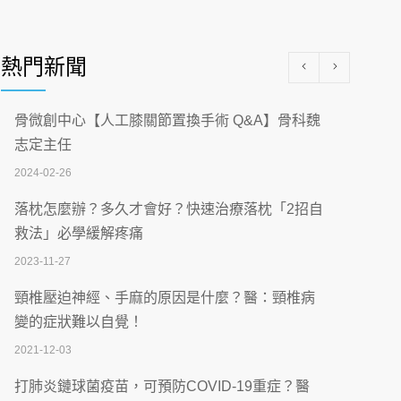
醫學中心級醫療在萬華 西園醫院強化外科能
量
熱門新聞
2026-07-08
沒菸酒也瀕臨洗腎？65歲男靠「這習慣」逆
骨微創中心【人工膝關節置換手術 Q&A】骨科魏
轉腎功能 醫揭3招救命
志定主任
2026-07-08
2024-02-26
體溫飆破41度！醫連收兩例中暑病例：致死
落枕怎麼辦？多久才會好？快速治療落枕「2招自
率達8成
救法」必學緩解疼痛
2026-07-07
2023-11-27
深耕萬華55年 西園醫院回顧發展歷程與智慧
頸椎壓迫神經、手麻的原因是什麼？醫：頸椎病
醫療布局
變的症狀難以自覺！
2026-07-06
2021-12-03
【115年臺北市「防癌保衛戰：健康好禮一手
打肺炎鏈球菌疫苗，可預防COVID-19重症？醫