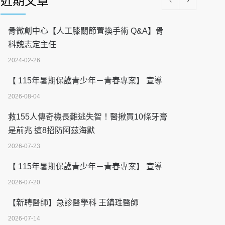
近期文章
骨微創中心【人工膝關節置換手術 Q&A】骨
科魏志定主任
2024-02-26
【 115年暑期保護青少年－青春專案】 宣導
2026-08-04
救155人傳奇機長難逃失智！醫揪買10條牙膏
是前兆 這8招防阿茲海默
2026-07-23
【 115年暑期保護青少年－青春專案】 宣導
2026-07-20
【新聘醫師】急診醫學科 王鎮珄醫師
2026-07-14