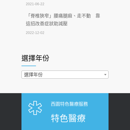
2021-06-22
【無菸城市】 宣導
「脊椎狹窄」腰痛腿麻、走不動 靠
2026-07-02
這招改善症狀助減壓
4連霸議員黃秋澤癌逝！食道癌為何奪命
2022-12-02
快？醫曝：出現「這特徵」恐已難逆轉
照胃鏡發現胃息肉，會變胃癌嗎？
2026-07-01
醫：多半良性但2種症狀要小心
選擇年份
西園醫院55周年 7／10捐血公益活動 邀
2022-02-17
民眾熱血響應
過量維生素D和鈣恐罹癌? 醫師釋
選擇年份
2026-06-30
疑：搞懂4原則不怕補錯
【憶路相伴 友你真好】 宣導
2019-04-22
2026-06-25
「落枕」不要大力按脖子！ 1招「伸
西園特色醫療服務
健康肛門痛都是痔瘡?醫談瘍瘍瘻管與肛
展運動」預防落枕
特色醫療
裂差異 逾50歲民眾可做1事
2020-12-15
2026-06-15