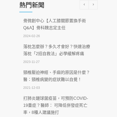
熱門新聞
科能量
2026-07-08
骨微創中心【人工膝關節置換手術
沒菸酒也瀕臨洗腎？65歲男靠「這習
Q&A】骨科魏志定主任
慣」逆轉腎功能 醫揭3招救命
2024-02-26
2026-07-08
落枕怎麼辦？多久才會好？快速治療
體溫飆破41度！醫連收兩例中暑病例：
落枕「2招自救法」必學緩解疼痛
致死率達8成
2023-11-27
2026-07-07
頸椎壓迫神經、手麻的原因是什麼？
深耕萬華55年 西園醫院回顧發展歷程與
醫：頸椎病變的症狀難以自覺！
智慧 醫療布局
2021-12-03
2026-07-06
打肺炎鏈球菌疫苗，可預防COVID-
【115年臺北市「防癌保衛戰：健康好禮
19重症？醫師： 可降低併發症死亡
一手刮」】 宣導
率，8種人建議施打
2026-07-02