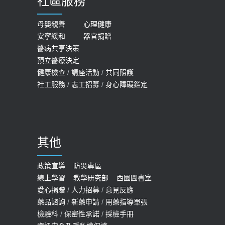
社區服務
膝蓋退化有9大部位 骨科醫坦言：不
2026-05-21
一定得換人工關節
女性必看國健署公費懶人包！這幾項檢
母嬰親善
心理健康
2019-10-08
安寧緩和
器官捐贈
查完全免費 沒做虧大了
醫病共享決策
20歲迪士尼男星因癲癇猝逝 老人小
2026-05-14
預立醫療決定
孩最好發、醫師點出8大前兆
健康檢查
/
講座活動
/
共同照護
2019-07-09
社工服務
/
志工招募
/
身心障礙鑑定
哪些動作最傷膝蓋？醫師：避免膝軟
骨磨損，走路、爬山的注意事項
2020-09-24
其他
COVID-19 【疫苗特別門診 – 成人】
預約
政策宣導
防災專區
線上學習
教學研究部
西園圖書室
2022-01-07
愛心捐贈
/
人力招募
/
意見反應
114年【公費流感及新冠疫苗】門診
藥品諮詢
/
新藥申請
/
用藥指導單張
檢驗科
/
保密性承諾
/
採檢手冊
預約