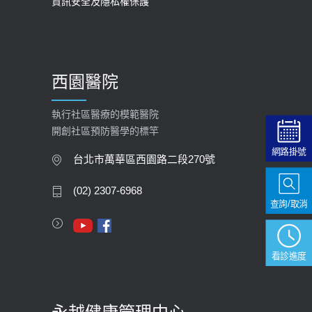
資訊安全及隱私權保護
2025-09-30
【預立醫療照護諮商】門診服務
2026-01-30
西園醫院
【快速肝癌篩檢MRI】新檢查服務
2026-02-06
執行社區醫療的模範醫院
開創社區預防醫學的標竿
大吃大喝、肥胖害到膽囊！膽結石、
網路掛號
膽息肉如何處理？
台北市萬華區西園路二段270號
2020-05-05
(02) 2307-6968
查詢/取消
112年【公費流感疫苗】門診預約
2023-09-27
看診進度