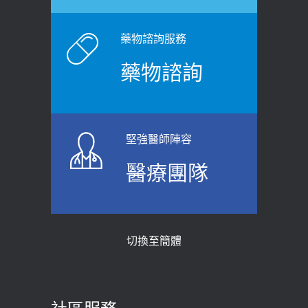
白天跑廁所超過8次，就算膀胱過動
健康網》端午節體重最易失守 醫：掌握4
症！醫師：趁中年訓練膀胱容量，防
原則避免血糖血壓飆高
老後睡不好、夜間易跌倒
藥物諮詢服務
2026-06-08
2021-03-05
藥物諮詢
【防跌密碼-防止嬰幼兒跌落及因應處理
瘦子也可能內臟脂肪過高！內臟脂肪
指引】 宣導
標準是多少？醫：過多恐增罹癌風險
2026-06-01
2023-04-25
堅強醫師陣容
上班常待在冷氣房？小心泌尿道感染
骨科魏志定主任接受專訪 【年代電視
醫療團隊
醫示警：1病症嚴重恐喪命
台聚焦2.0】
2026-05-28
2018-01-17
【2026年世界無菸日】 宣導
近4成人口骨質疏鬆？12類人快做骨
切換至簡體
質密度檢查！醫：注意5重點可逆轉
2026-05-21
骨鬆
【台灣癲癇婦女妊娠 登錄獎勵補助】 宣
2023-06-05
導