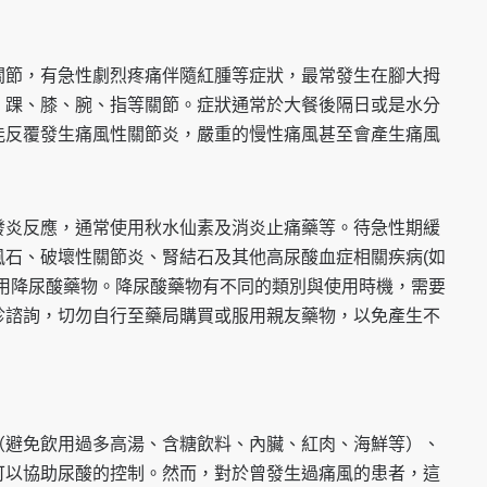
關節，有急性劇烈疼痛伴隨紅腫等症狀，最常發生在腳大拇
、踝、膝、腕、指等關節。症狀通常於大餐後隔日或是水分
能反覆發生痛風性關節炎，嚴重的慢性痛風甚至會產生痛風
發炎反應，通常使用秋水仙素及消炎止痛藥等。待急性期緩
風石、破壞性關節炎、腎結石及其他高尿酸血症相關疾病(如
使用降尿酸藥物。降尿酸藥物有不同的類別與使用時機，需要
診諮詢，切勿自行至藥局購買或服用親友藥物，以免產生不
（避免飲用過多高湯、含糖飲料、內臟、紅肉、海鮮等）、
可以協助尿酸的控制。然而，對於曾發生過痛風的患者，這