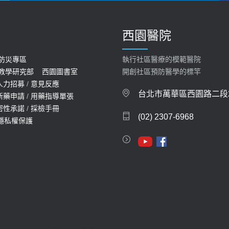
西園醫院
防災專區
執行社區醫療的模範醫院
教學研究部
西園圖書室
開創社區預防醫學的標竿
人力招募
/
意見反應
台北市萬華區西園路二段2
新藥申請
/
用藥指導單張
密性承諾
/
採檢手冊
(02) 2307-6968
隱私權保護