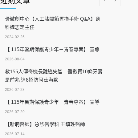
近期文章
骨微創中心【人工膝關節置換手術 Q&A】骨
科魏志定主任
2024-02-26
【 115年暑期保護青少年－青春專案】 宣導
2026-08-04
救155人傳奇機長難逃失智！醫揪買10條牙膏
是前兆 這8招防阿茲海默
2026-07-23
【 115年暑期保護青少年－青春專案】 宣導
2026-07-20
【新聘醫師】急診醫學科 王鎮珄醫師
2026-07-14