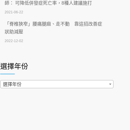
刮」】 宣導
師： 可降低併發症死亡率，8種人建議施打
2026-07-02
2021-06-22
【無菸城市】 宣導
「脊椎狹窄」腰痛腿麻、走不動 靠這招改善症
2026-07-02
狀助減壓
2022-12-02
4連霸議員黃秋澤癌逝！食道癌為何奪命快？
醫曝：出現「這特徵」恐已難逆轉
照胃鏡發現胃息肉，會變胃癌嗎？醫：多半良性
2026-07-01
但2種症狀要小心
選擇年份
2022-02-17
西園醫院55周年 7／10捐血公益活動 邀民眾
熱血響應
過量維生素D和鈣恐罹癌? 醫師釋疑：搞懂4原則
選擇年份
2026-06-30
不怕補錯
2019-04-22
【憶路相伴 友你真好】 宣導
2026-06-25
「落枕」不要大力按脖子！ 1招「伸展運動」預防
落枕
健康肛門痛都是痔瘡?醫談瘍瘍瘻管與肛裂差
2020-12-15
異 逾50歲民眾可做1事