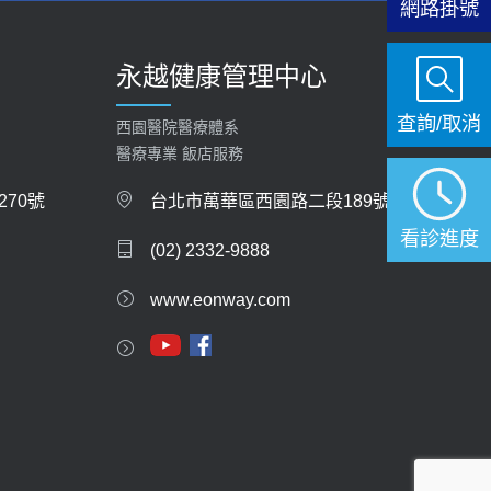
網路掛號
【快速肝癌篩檢MRI】新檢查服務
2026-02-06
永越健康管理中心
大吃大喝、肥胖害到膽囊！膽結石、膽息肉如何
查詢/取消
處理？
西園醫院醫療體系
醫療專業 飯店服務
2020-05-05
70號
台北市萬華區西園路二段189號
112年【公費流感疫苗】門診預約
看診進度
2023-09-27
(02) 2332-9888
www.eonway.com