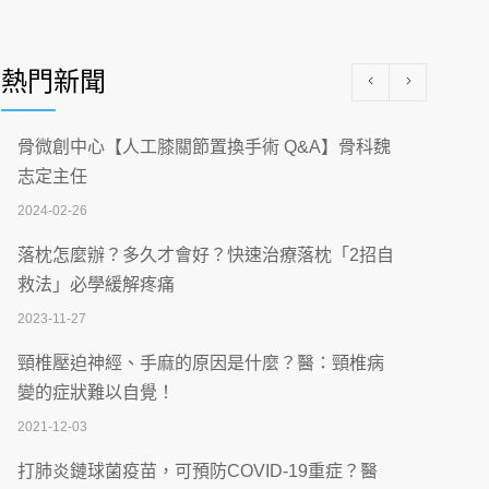
醫學中心級醫療在萬華 西園醫院強化外科能
量
熱門新聞
2026-07-08
沒菸酒也瀕臨洗腎？65歲男靠「這習慣」逆
骨微創中心【人工膝關節置換手術 Q&A】骨科魏
轉腎功能 醫揭3招救命
志定主任
2026-07-08
2024-02-26
體溫飆破41度！醫連收兩例中暑病例：致死
落枕怎麼辦？多久才會好？快速治療落枕「2招自
率達8成
救法」必學緩解疼痛
2026-07-07
2023-11-27
深耕萬華55年 西園醫院回顧發展歷程與智慧
頸椎壓迫神經、手麻的原因是什麼？醫：頸椎病
醫療布局
變的症狀難以自覺！
2026-07-06
2021-12-03
【115年臺北市「防癌保衛戰：健康好禮一手
打肺炎鏈球菌疫苗，可預防COVID-19重症？醫