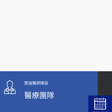
2019-10-08
2026-05-21
20歲迪士尼男星因癲癇猝逝 老人小孩最好發、醫
女性必看國健署公費懶人包！這幾項檢查完
師點出8大前兆
全免費 沒做虧大了
2019-07-09
2026-05-14
哪些動作最傷膝蓋？醫師：避免膝軟骨磨損，走
路、爬山的注意事項
2020-09-24
COVID-19 【疫苗特別門診 – 成人】預約
2022-01-07
114年【公費流感及新冠疫苗】門診預約
堅強醫師陣容
2025-09-30
醫療團隊
【預立醫療照護諮商】門診服務
2026-01-30