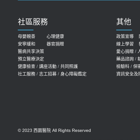
社區服務
其他
母嬰親善
心理健康
政策宣導
安寧緩和
器官捐贈
線上學習
醫病共享決策
愛心捐贈
/
預立醫療決定
藥品諮詢
/
健康檢查
/
講座活動
/
共同照護
檢驗科
/
保
社工服務
/
志工招募
/
身心障礙鑑定
資訊安全及
© 2023 西園醫院 All Rights Reserved