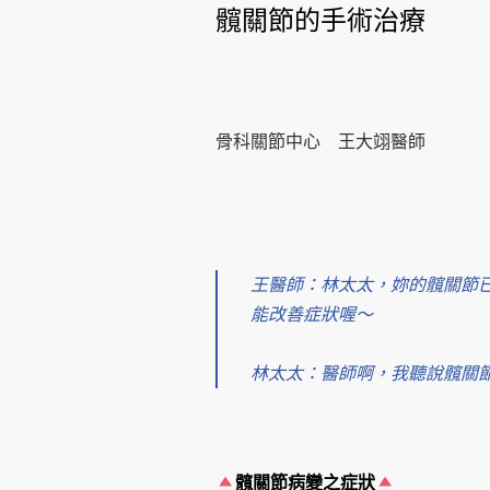
髖關節的手術治療
骨科關節中心 王大翊醫師
王醫師：林太太，妳的髖關節
能改善症狀喔～
林太太
：醫師啊，我聽說髖關
髖關節病變之症狀