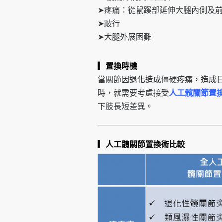
➤疼痛：從鼠蹊部延伸大腿內側及
➤跛行
➤大腿外展困難
▎
置換時機
當關節因退化造成僵硬疼痛，造成
時，就需要考慮接受
人工髖關節置
下肢長短差異。
▎
人工髖關節置換術比較