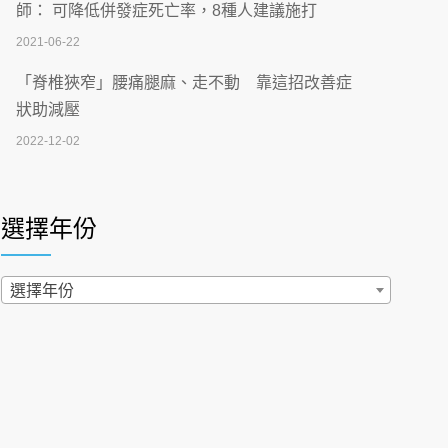
刮」】 宣導
師： 可降低併發症死亡率，8種人建議施打
2026-07-02
2021-06-22
【無菸城市】 宣導
「脊椎狹窄」腰痛腿麻、走不動 靠這招改善症
2026-07-02
狀助減壓
2022-12-02
4連霸議員黃秋澤癌逝！食道癌為何奪命快？
醫曝：出現「這特徵」恐已難逆轉
照胃鏡發現胃息肉，會變胃癌嗎？醫：多半良性
2026-07-01
但2種症狀要小心
選擇年份
2022-02-17
西園醫院55周年 7／10捐血公益活動 邀民眾
熱血響應
過量維生素D和鈣恐罹癌? 醫師釋疑：搞懂4原則
選擇年份
2026-06-30
不怕補錯
2019-04-22
【憶路相伴 友你真好】 宣導
2026-06-25
「落枕」不要大力按脖子！ 1招「伸展運動」預防
落枕
健康肛門痛都是痔瘡?醫談瘍瘍瘻管與肛裂差
2020-12-15
異 逾50歲民眾可做1事