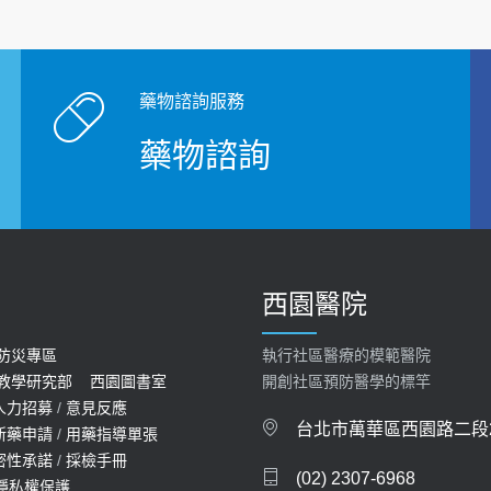
藥物諮詢服務
藥物諮詢
西園醫院
防災專區
執行社區醫療的模範醫院
教學研究部
西園圖書室
開創社區預防醫學的標竿
人力招募
/
意見反應
台北市萬華區西園路二段2
新藥申請
/
用藥指導單張
密性承諾
/
採檢手冊
(02) 2307-6968
隱私權保護