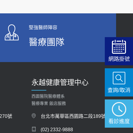
【快速肝癌篩檢MRI】新檢查服務
2026-02-06
大吃大喝、肥胖害到膽囊！膽結石、膽息肉如何
堅強醫師陣容
處理？
醫療團隊
2020-05-05
112年【公費流感疫苗】門診預約
網路掛號
2023-09-27
永越健康管理中心
查詢/取消
西園醫院醫療體系
醫療專業 飯店服務
70號
台北市萬華區西園路二段189號
看診進度
(02) 2332-9888