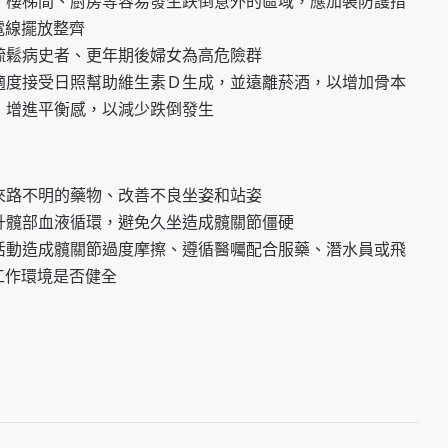
所、樓梯間、廚房等容易發生跌倒意外的區域，應加裝防護措
電線擺放整齊
質疏鬆病史者、更年期後婦女為高危險群
，適度接受日照幫助維生素Ｄ生成，並遠離菸酒，以增加骨本
量，增進平衡感，以減少跌倒發生
吃來路不明的藥物、改善不良坐姿和站姿
提升髖部血液循環，避免久坐造成髖關節僵硬
度活動造成髖關節過度摩擦、遵循醫囑配合服藥、潛水員或飛
工作環境是否健全