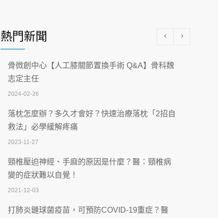
醫學中心級醫療在萬華 西園醫院強化外科能
量
熱門新聞
2026-07-08
沒菸酒也瀕臨洗腎？65歲男靠「這習慣」逆
骨微創中心【人工膝關節置換手術 Q&A】骨科魏
轉腎功能 醫揭3招救命
志定主任
2026-07-08
2024-02-26
體溫飆破41度！醫連收兩例中暑病例：致死
落枕怎麼辦？多久才會好？快速治療落枕「2招自
率達8成
救法」必學緩解疼痛
2026-07-07
2023-11-27
深耕萬華55年 西園醫院回顧發展歷程與智慧
頸椎壓迫神經、手麻的原因是什麼？醫：頸椎病
醫療布局
變的症狀難以自覺！
2026-07-06
2021-12-03
【115年臺北市「防癌保衛戰：健康好禮一手
打肺炎鏈球菌疫苗，可預防COVID-19重症？醫