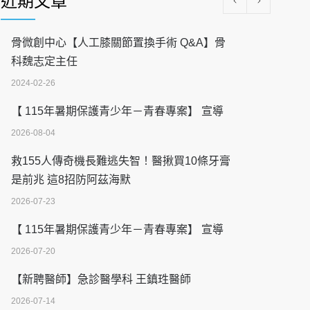
近期文章
骨微創中心【人工膝關節置換手術 Q&A】骨
科魏志定主任
2024-02-26
【 115年暑期保護青少年－青春專案】 宣導
2026-08-04
救155人傳奇機長難逃失智！醫揪買10條牙膏
是前兆 這8招防阿茲海默
2026-07-23
【 115年暑期保護青少年－青春專案】 宣導
2026-07-20
【新聘醫師】急診醫學科 王鎮珄醫師
2026-07-14