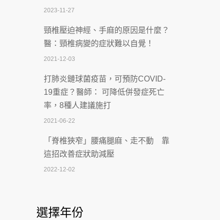
2023-11-27
2026-07-07
頸椎壓迫神經、手麻的原因是什麼？
深耕萬華55年 西園醫院回顧發展歷程與
醫：頸椎病變的症狀難以自覺！
智慧 醫療布局
2021-12-03
2026-07-06
打肺炎鏈球菌疫苗，可預防COVID-
【115年臺北市「防癌保衛戰：健康好禮
19重症？醫師： 可降低併發症死亡
一手刮」】 宣導
率，8種人建議施打
2026-07-02
2021-06-22
【無菸城市】 宣導
「脊椎狹窄」腰痛腿麻、走不動 靠
2026-07-02
這招改善症狀助減壓
4連霸議員黃秋澤癌逝！食道癌為何奪命
2022-12-02
快？醫曝：出現「這特徵」恐已難逆轉
照胃鏡發現胃息肉，會變胃癌嗎？
2026-07-01
醫：多半良性但2種症狀要小心
選擇年份
西園醫院55周年 7／10捐血公益活動 邀
2022-02-17