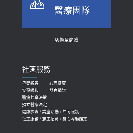
上班常待在冷氣房？小心泌尿道感染
骨科魏志定主任接受專訪 【年代電視
醫療團隊
醫示警：1病症嚴重恐喪命
台聚焦2.0】
2026-05-28
2018-01-17
【2026年世界無菸日】 宣導
近4成人口骨質疏鬆？12類人快做骨
切換至簡體
質密度檢查！醫：注意5重點可逆轉
2026-05-21
骨鬆
【台灣癲癇婦女妊娠 登錄獎勵補助】 宣
2023-06-05
導
社區服務
膝蓋退化有9大部位 骨科醫坦言：不
2026-05-21
一定得換人工關節
女性必看國健署公費懶人包！這幾項檢
母嬰親善
心理健康
2019-10-08
安寧緩和
器官捐贈
查完全免費 沒做虧大了
醫病共享決策
20歲迪士尼男星因癲癇猝逝 老人小
2026-05-14
預立醫療決定
孩最好發、醫師點出8大前兆
健康檢查
/
講座活動
/
共同照護
2019-07-09
社工服務
/
志工招募
/
身心障礙鑑定
哪些動作最傷膝蓋？醫師：避免膝軟