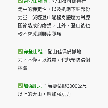
帶登山輔具
：登山杖可保持行
走中的穩定性，以及抵銷下肢
部份
力量，減輕登山過程身體壓力對膝
關節造成的磨損，此
外，登山後也
較不會感到腰痠腿痛
穿登山鞋
：登山鞋俱備抓地
力，不僅可以減震，也能預防滑
倒
摔跤
加強肌力
：若要攀爬3000公尺
以上的大山，應加強肌力