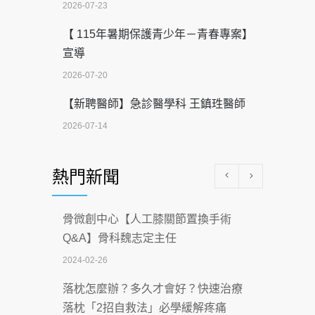
2026-07-23
【 115年暑期保護青少年－青春專案】
宣導
2026-07-20
【新聘醫師】急診醫學科 王鎮珄醫師
2026-07-14
醫學中心級醫療在萬華 西園醫院強化外
熱門新聞
科能量
2026-07-08
骨微創中心【人工膝關節置換手術
沒菸酒也瀕臨洗腎？65歲男靠「這習
Q&A】骨科魏志定主任
慣」逆轉腎功能 醫揭3招救命
2024-02-26
2026-07-08
落枕怎麼辦？多久才會好？快速治療
體溫飆破41度！醫連收兩例中暑病例：
落枕「2招自救法」必學緩解疼痛
致死率達8成