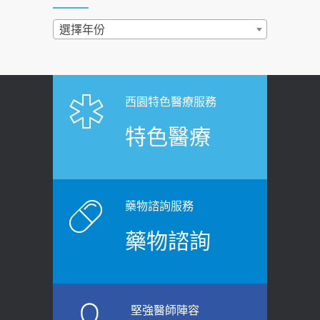
民眾熱血響應
過量維生素D和鈣恐罹癌? 醫師釋
選擇年份
2026-06-30
疑：搞懂4原則不怕補錯
【憶路相伴 友你真好】 宣導
2019-04-22
2026-06-25
「落枕」不要大力按脖子！ 1招「伸
西園特色醫療服務
健康肛門痛都是痔瘡?醫談瘍瘍瘻管與肛
展運動」預防落枕
特色醫療
裂差異 逾50歲民眾可做1事
2020-12-15
2026-06-15
白天跑廁所超過8次，就算膀胱過動
健康網》端午節體重最易失守 醫：掌握4
症！醫師：趁中年訓練膀胱容量，防
原則避免血糖血壓飆高
老後睡不好、夜間易跌倒
藥物諮詢服務
2026-06-08
2021-03-05
藥物諮詢
【防跌密碼-防止嬰幼兒跌落及因應處理
瘦子也可能內臟脂肪過高！內臟脂肪
指引】 宣導
標準是多少？醫：過多恐增罹癌風險
2026-06-01
2023-04-25
堅強醫師陣容