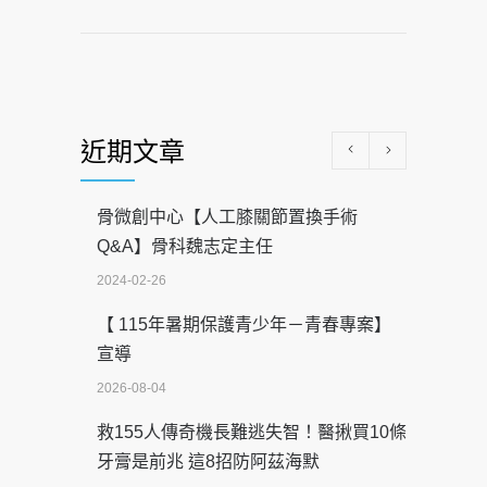
近期文章
骨微創中心【人工膝關節置換手術
Q&A】骨科魏志定主任
2024-02-26
【 115年暑期保護青少年－青春專案】
宣導
2026-08-04
救155人傳奇機長難逃失智！醫揪買10條
牙膏是前兆 這8招防阿茲海默