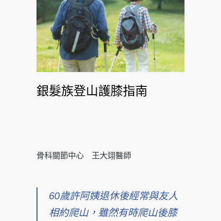
銀髮族登山護膝指南
骨科關節中心 王大翊醫師
60歲許阿姨退休後經常與友人
相約爬山，雖然有時爬山後
膝