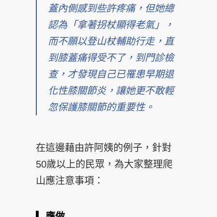
蓋內側感到些許疼痛，但她總
認為「拿著拐杖顯得老氣」
，
而不願以登山杖輔助行走，直
到膝蓋痛得受不了，到門診
檢
查，才發現自己已罹患早期退
化性膝關節炎，讓她更不敢
輕
忽保護膝關節的重要性。
在這邊藉由許阿姨的例子，針對
50歲以上的民眾，為大家
整理爬
山應注意事項：
▎應做