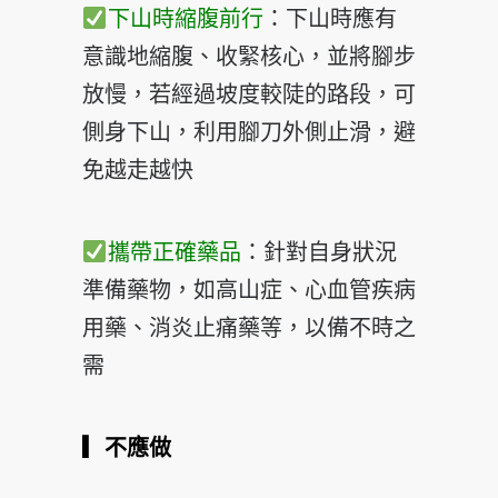
下山時縮腹前行
：下山時應有
意識地縮腹、收緊核心，並將
腳步
放慢，若經過坡度較陡的路段，可
側身下山，利用腳刀
外側止滑，避
免越走越快
攜帶正確藥品
：針對自身狀況
準備藥物，如高山症、心血管
疾病
用藥、消炎止痛藥等，以備不時之
需
▎不應做