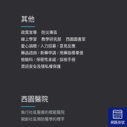
骨磨損，走路、爬山的注意事項
2020-09-24
其他
COVID-19 【疫苗特別門診 – 成人】
預約
政策宣導
防災專區
線上學習
教學研究部
西園圖書室
2022-01-07
愛心捐贈
/
人力招募
/
意見反應
114年【公費流感及新冠疫苗】門診
藥品諮詢
/
新藥申請
/
用藥指導單張
檢驗科
/
保密性承諾
/
採檢手冊
預約
資訊安全及隱私權保護
2025-09-30
【快速肝癌篩檢MRI】新檢查服務
2026-02-06
西園醫院
【預立醫療照護諮商】門診服務
2026-01-30
執行社區醫療的模範醫院
開創社區預防醫學的標竿
大吃大喝、肥胖害到膽囊！膽結石、
網路掛號