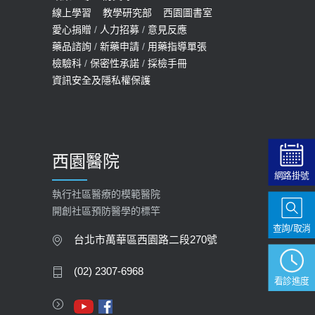
線上學習
教學研究部
西園圖書室
2022-01-07
愛心捐贈
/
人力招募
/
意見反應
114年【公費流感及新冠疫苗】門診
藥品諮詢
/
新藥申請
/
用藥指導單張
檢驗科
/
保密性承諾
/
採檢手冊
預約
資訊安全及隱私權保護
2025-09-30
【預立醫療照護諮商】門診服務
2026-01-30
西園醫院
【快速肝癌篩檢MRI】新檢查服務
網路掛號
2026-02-06
執行社區醫療的模範醫院
開創社區預防醫學的標竿
大吃大喝、肥胖害到膽囊！膽結石、
查詢/取消
膽息肉如何處理？
台北市萬華區西園路二段270號
2020-05-05
(02) 2307-6968
看診進度
112年【公費流感疫苗】門診預約
2023-09-27