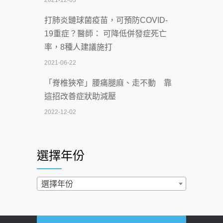
2021-12-03
2026-07-06
打肺炎鏈球菌疫苗，可預防COVID-
【115年臺北市「防癌保衛戰：健康好禮
19重症？醫師： 可降低併發症死亡
一手刮」】 宣導
率，8種人建議施打
2026-07-02
2021-06-22
【無菸城市】 宣導
「脊椎狹窄」腰痛腿麻、走不動 靠
2026-07-02
這招改善症狀助減壓
4連霸議員黃秋澤癌逝！食道癌為何奪命
2022-12-02
快？醫曝：出現「這特徵」恐已難逆轉
照胃鏡發現胃息肉，會變胃癌嗎？
2026-07-01
醫：多半良性但2種症狀要小心
選擇年份
西園醫院55周年 7／10捐血公益活動 邀
2022-02-17
民眾熱血響應
過量維生素D和鈣恐罹癌? 醫師釋
選擇年份
2026-06-30
疑：搞懂4原則不怕補錯
【憶路相伴 友你真好】 宣導
2019-04-22