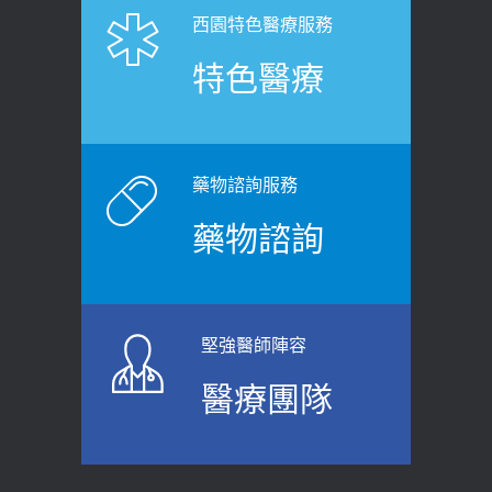
2026-06-25
「落枕」不要大力按脖子！ 1招「伸
西園特色醫療服務
健康肛門痛都是痔瘡?醫談瘍瘍瘻管與肛
展運動」預防落枕
特色醫療
裂差異 逾50歲民眾可做1事
2020-12-15
2026-06-15
白天跑廁所超過8次，就算膀胱過動
健康網》端午節體重最易失守 醫：掌握4
症！醫師：趁中年訓練膀胱容量，防
原則避免血糖血壓飆高
老後睡不好、夜間易跌倒
藥物諮詢服務
2026-06-08
2021-03-05
藥物諮詢
【防跌密碼-防止嬰幼兒跌落及因應處理
瘦子也可能內臟脂肪過高！內臟脂肪
指引】 宣導
標準是多少？醫：過多恐增罹癌風險
2026-06-01
2023-04-25
堅強醫師陣容
上班常待在冷氣房？小心泌尿道感染
骨科魏志定主任接受專訪 【年代電視
醫療團隊
醫示警：1病症嚴重恐喪命
台聚焦2.0】
2026-05-28
2018-01-17
【2026年世界無菸日】 宣導
近4成人口骨質疏鬆？12類人快做骨