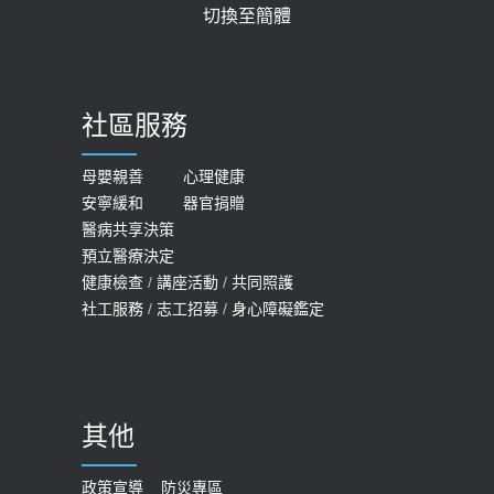
切換至簡體
質密度檢查！醫：注意5重點可逆轉
2026-05-21
骨鬆
【台灣癲癇婦女妊娠 登錄獎勵補助】 宣
2023-06-05
導
社區服務
膝蓋退化有9大部位 骨科醫坦言：不
2026-05-21
一定得換人工關節
女性必看國健署公費懶人包！這幾項檢
母嬰親善
心理健康
2019-10-08
安寧緩和
器官捐贈
查完全免費 沒做虧大了
醫病共享決策
20歲迪士尼男星因癲癇猝逝 老人小
2026-05-14
預立醫療決定
孩最好發、醫師點出8大前兆
健康檢查
/
講座活動
/
共同照護
2019-07-09
社工服務
/
志工招募
/
身心障礙鑑定
哪些動作最傷膝蓋？醫師：避免膝軟
骨磨損，走路、爬山的注意事項
2020-09-24
其他
COVID-19 【疫苗特別門診 – 成人】
預約
政策宣導
防災專區