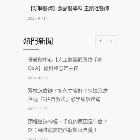
【新聘醫師】急診醫學科 王鎮珄醫師
2026-07-14
醫學中心級醫療在萬華 西園醫院強化外
熱門新聞
科能量
2026-07-08
骨微創中心【人工膝關節置換手術
沒菸酒也瀕臨洗腎？65歲男靠「這習
Q&A】骨科魏志定主任
慣」逆轉腎功能 醫揭3招救命
2024-02-26
2026-07-08
落枕怎麼辦？多久才會好？快速治療
體溫飆破41度！醫連收兩例中暑病例：
落枕「2招自救法」必學緩解疼痛
致死率達8成
2023-11-27
2026-07-07
頸椎壓迫神經、手麻的原因是什麼？
深耕萬華55年 西園醫院回顧發展歷程與
醫：頸椎病變的症狀難以自覺！
智慧 醫療布局