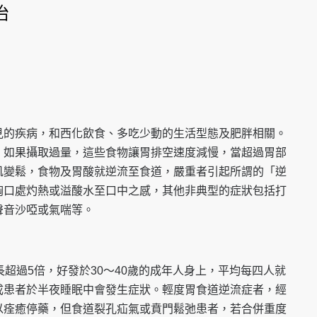
治
見的疾病，和西化飲食、多吃少動的生活型態及肥胖相關。
，如果攝取過量，這些食物讓胃排空速度減慢，當超過胃部
肌變鬆，食物及胃酸就逆流至食道，嚴重者引起所謂的「逆
胸口處灼熱或溢酸水至口中之感，其他非典型的症狀包括打
聲音沙啞或氣喘等。
長超過5倍，好發於30～40歲的成年人身上，平均每四人就
成患者於半夜睡眠中會發生症狀。輕度胃食道逆流症者，經
以痊癒停藥，但食道裂孔疝氣或賁門鬆弛患者，若合併重度