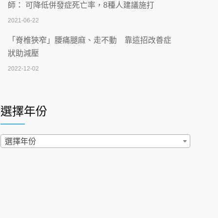
刮」】 宣導
師： 可降低併發症死亡率，8種人建議施打
2026-07-02
2021-06-22
【無菸城市】 宣導
「脊椎狹窄」腰痛腿麻、走不動 靠這招改善症
2026-07-02
狀助減壓
2022-12-02
4連霸議員黃秋澤癌逝！食道癌為何奪命快？
醫曝：出現「這特徵」恐已難逆轉
照胃鏡發現胃息肉，會變胃癌嗎？醫：多半良性
2026-07-01
但2種症狀要小心
選擇年份
2022-02-17
西園醫院55周年 7／10捐血公益活動 邀民眾
熱血響應
過量維生素D和鈣恐罹癌? 醫師釋疑：搞懂4原則
選擇年份
2026-06-30
不怕補錯
2019-04-22
【憶路相伴 友你真好】 宣導
2026-06-25
「落枕」不要大力按脖子！ 1招「伸展運動」預防
落枕
健康肛門痛都是痔瘡?醫談瘍瘍瘻管與肛裂差
2020-12-15
異 逾50歲民眾可做1事