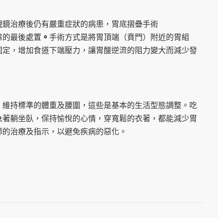
視鏡治療後仍有嚴重症狀的病患，胃底摺疊手術
是可考慮的最後處置
。
手術方式是將胃頂端（賁門）附近的胃組
固定，增加食道下端壓力，讓胃酸逆流的阻力變大而減少發
、維持標準的體重及腰圍，這些是基本的生活型態調整。吃
急著躺坐臥，保持愉悅的心情，穿寬鬆的衣著，都能減少胃
師的治療及指示，以避免疾病的惡化。