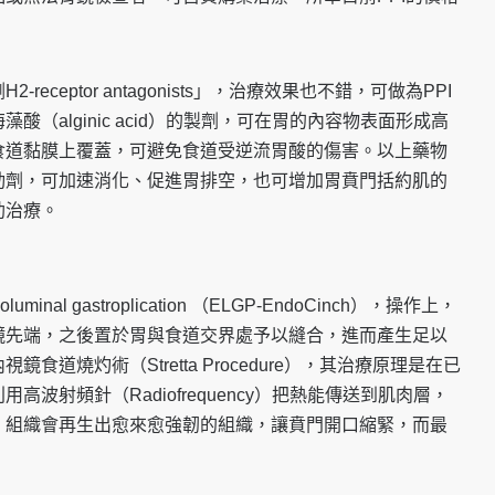
eceptor antagonists」，治療效果也不錯，可做為PPI
（alginic acid）的製劑，可在胃的內容物表面形成高
食道黏膜上覆蓋，可避免食道受逆流胃酸的傷害。以上藥物
動劑，可加速消化、促進胃排空，也可增加胃賁門括約肌的
助治療。
al gastroplication （ELGP-EndoCinch），操作上，
鏡先端，之後置於胃與食道交界處予以縫合，進而產生足以
道燒灼術（Stretta Procedure），其治療原理是在已
波射頻針（Radiofrequency）把熱能傳送到肌肉層，
，組織會再生出愈來愈強韌的組織，讓賁門開口縮緊，而最