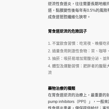
逆流性食道炎，往往需要長期地維持
道，黏膜變性後每年有0.5%的風
成食道管腔纖維化狹窄。
胃食道逆流的危險因子
不當飲食習慣：吃宵夜、晚餐吃
過量食用刺激性食物：茶、咖啡
抽菸：吸菸易增加胃酸分泌、並
體型及運動習慣：肥胖者的腹壓
流
藥物治療的種類
在胃食道逆流的治療上，最重要的就
pump inhibitors（PPI
性食道炎患者，健保提供給付；害怕