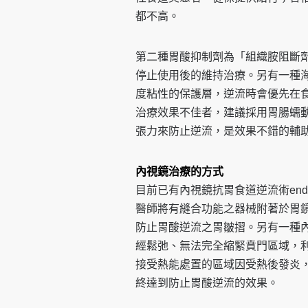
都不高。
第二種胃酸抑制劑為「組織胺阻斷劑H2-r
停止使用後的維持治療。另有一種海藻酸
度粘性的保護層，逆流時會優先在
治療效果不佳者，建議採用胃腸蠕
張力來防止逆流，是效果不錯的輔
內視鏡治療的方式
目前已有內視鏡抗胃食道逆流術endolumin
醫師將有縫合功能之器械附著於胃
防止胃酸逆流之胃皺摺。另有一種內視鏡食
經鬆弛、無法完全縮緊賁門區域，利用高
接受熱能處置的區域因受熱後發炎
終達到防止胃酸逆流的效果。