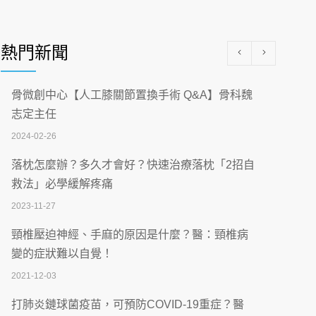
醫學中心級醫療在萬華 西園醫院強化外科能
量
熱門新聞
2026-07-08
沒菸酒也瀕臨洗腎？65歲男靠「這習慣」逆
骨微創中心【人工膝關節置換手術 Q&A】骨科魏
轉腎功能 醫揭3招救命
志定主任
2026-07-08
2024-02-26
體溫飆破41度！醫連收兩例中暑病例：致死
落枕怎麼辦？多久才會好？快速治療落枕「2招自
率達8成
救法」必學緩解疼痛
2026-07-07
2023-11-27
深耕萬華55年 西園醫院回顧發展歷程與智慧
頸椎壓迫神經、手麻的原因是什麼？醫：頸椎病
醫療布局
變的症狀難以自覺！
2026-07-06
2021-12-03
【115年臺北市「防癌保衛戰：健康好禮一手
打肺炎鏈球菌疫苗，可預防COVID-19重症？醫