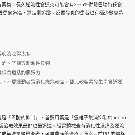
藥物。長久逆流性食道炎可能會有3～5%併發巴瑞特氏食
險罹患食道癌，需定期追蹤。反覆發炎的患者也有極少數會造
得晚及吃得太多
、酒、辛辣等刺激性食物
降低食道括約肌張力
大，不愛運動者胃消化機能較差，都比較容易發生胃食道逆
是「胃酸的抑制」，首選用藥是「氫離子幫浦抑制劑proton
）」，一般來說治療效果最好也最迅速。經胃鏡檢查有消化性潰瘍及逆流
或無法胃鏡檢查者，可自費購藥治療，所幸目前PPI的價格