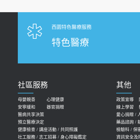
西園特色醫療服務
特色醫療
社區服務
其他
母嬰親善
心理健康
政策宣導
安寧緩和
器官捐贈
線上學習
醫病共享決策
愛心捐贈
/
預立醫療決定
藥品諮詢
/
健康檢查
/
講座活動
/
共同照護
檢驗科
/
保
社工服務
/
志工招募
/
身心障礙鑑定
資訊安全及