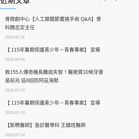
近期文章
骨微創中心【人工膝關節置換手術 Q&A】骨
科魏志定主任
2024-02-26
【 115年暑期保護青少年－青春專案】 宣導
2026-08-04
救155人傳奇機長難逃失智！醫揪買10條牙膏
是前兆 這8招防阿茲海默
2026-07-23
【 115年暑期保護青少年－青春專案】 宣導
2026-07-20
【新聘醫師】急診醫學科 王鎮珄醫師
2026-07-14