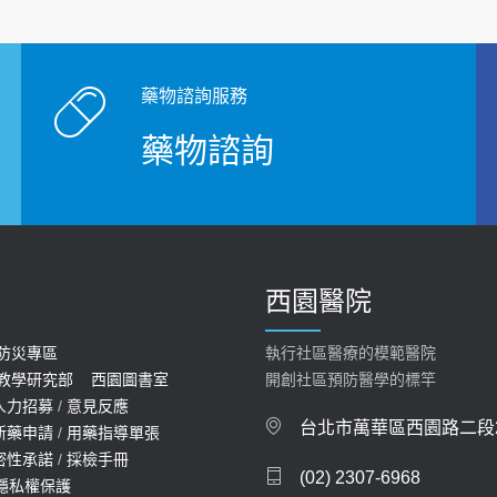
藥物諮詢服務
藥物諮詢
西園醫院
防災專區
執行社區醫療的模範醫院
教學研究部
西園圖書室
開創社區預防醫學的標竿
人力招募
/
意見反應
台北市萬華區西園路二段2
新藥申請
/
用藥指導單張
密性承諾
/
採檢手冊
(02) 2307-6968
隱私權保護