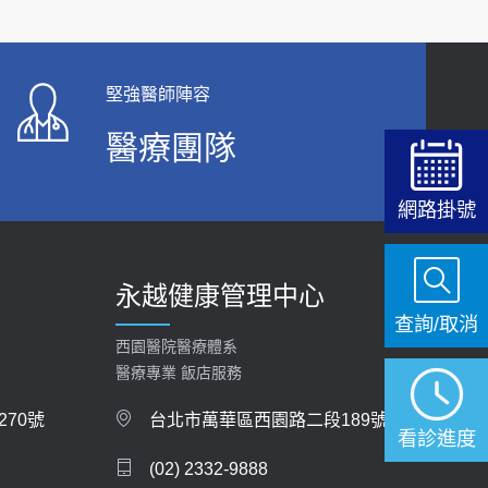
【快速肝癌篩檢MRI】新檢查服務
2026-02-06
堅強醫師陣容
大吃大喝、肥胖害到膽囊！膽結石、膽息肉如何
處理？
醫療團隊
2020-05-05
112年【公費流感疫苗】門診預約
網路掛號
2023-09-27
永越健康管理中心
查詢/取消
西園醫院醫療體系
醫療專業 飯店服務
70號
台北市萬華區西園路二段189號
看診進度
(02) 2332-9888