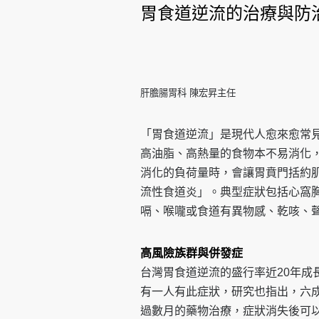
胃食道逆流的治療與防
肝膽腸胃科 陳宏昇主任
「胃食道逆流」是現代人愈來愈常
高油脂、高熱量的食物本不易消化
消化的負荷量時，會讓胃賁門括約
流性食道炎」。典型症狀包括心窩
嗝、喉嚨或食道有異物感、乾咳、
高風險族群與併發症
台灣胃食道逆流的盛行率近20年成
有一人有此症狀，研究也指出，六
過數月的藥物治療，症狀消失後可