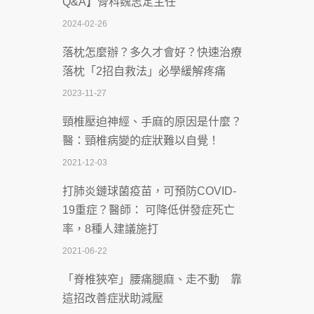
Q&A】骨科魏志定主任
慣」逆轉腎功能 醫揭3招救命
2024-02-26
2026-07-08
落枕怎麼辦？多久才會好？快速治療
體溫飆破41度！醫連收兩例中暑病例：
落枕「2招自救法」必學緩解疼痛
致死率達8成
2023-11-27
2026-07-07
頸椎壓迫神經、手麻的原因是什麼？
深耕萬華55年 西園醫院回顧發展歷程與
醫：頸椎病變的症狀難以自覺！
智慧 醫療布局
2021-12-03
2026-07-06
打肺炎鏈球菌疫苗，可預防COVID-
【115年臺北市「防癌保衛戰：健康好禮
19重症？醫師： 可降低併發症死亡
一手刮」】 宣導
率，8種人建議施打
2026-07-02
2021-06-22
【無菸城市】 宣導
「脊椎狹窄」腰痛腿麻、走不動 靠
2026-07-02
這招改善症狀助減壓