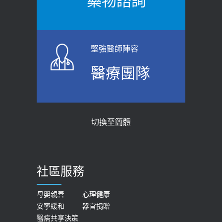
藥物諮詢
【防跌密碼-防止嬰幼兒跌落及因應處理
瘦子也可能內臟脂肪過高！內臟脂肪
指引】 宣導
標準是多少？醫：過多恐增罹癌風險
2026-06-01
2023-04-25
堅強醫師陣容
上班常待在冷氣房？小心泌尿道感染
骨科魏志定主任接受專訪 【年代電視
醫療團隊
醫示警：1病症嚴重恐喪命
台聚焦2.0】
2026-05-28
2018-01-17
【2026年世界無菸日】 宣導
近4成人口骨質疏鬆？12類人快做骨
切換至簡體
質密度檢查！醫：注意5重點可逆轉
2026-05-21
骨鬆
【台灣癲癇婦女妊娠 登錄獎勵補助】 宣
2023-06-05
導
社區服務
膝蓋退化有9大部位 骨科醫坦言：不
2026-05-21
一定得換人工關節
女性必看國健署公費懶人包！這幾項檢
母嬰親善
心理健康
2019-10-08
安寧緩和
器官捐贈
查完全免費 沒做虧大了
醫病共享決策
20歲迪士尼男星因癲癇猝逝 老人小