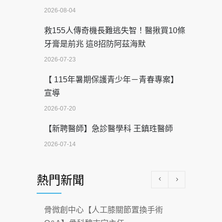
2026-08-04
救155人傳奇機長難逃失智！醫揪買10條
牙膏是前兆 這8招防阿茲海默
2026-07-23
【 115年暑期保護青少年－青春專案】
宣導
2026-07-20
【新聘醫師】急診醫學科 王鎮珄醫師
2026-07-14
醫學中心級醫療在萬華 西園醫院強化外
熱門新聞
科能量
2026-07-08
骨微創中心【人工膝關節置換手術
沒菸酒也瀕臨洗腎？65歲男靠「這習