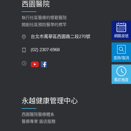
西園醫院
【快速肝癌篩檢MRI】新檢查服務
2026-02-06
執行社區醫療的模範醫院
開創社區預防醫學的標竿
大吃大喝、肥胖害到膽囊！膽結石、
膽息肉如何處理？
網路掛號
台北市萬華區西園路二段270號
2020-05-05
(02) 2307-6968
112年【公費流感疫苗】門診預約
查詢/取消
2023-09-27
看診進度
永越健康管理中心
西園醫院醫療體系
醫療專業 飯店服務