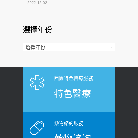
4連霸議員黃秋澤癌逝！食道癌為何奪命
2022-12-02
快？醫曝：出現「這特徵」恐已難逆轉
照胃鏡發現胃息肉，會變胃癌嗎？
2026-07-01
醫：多半良性但2種症狀要小心
選擇年份
西園醫院55周年 7／10捐血公益活動 邀
2022-02-17
民眾熱血響應
過量維生素D和鈣恐罹癌? 醫師釋
選擇年份
2026-06-30
疑：搞懂4原則不怕補錯
【憶路相伴 友你真好】 宣導
2019-04-22
2026-06-25
「落枕」不要大力按脖子！ 1招「伸
西園特色醫療服務
健康肛門痛都是痔瘡?醫談瘍瘍瘻管與肛
展運動」預防落枕
特色醫療
裂差異 逾50歲民眾可做1事
2020-12-15
2026-06-15
白天跑廁所超過8次，就算膀胱過動
健康網》端午節體重最易失守 醫：掌握4
症！醫師：趁中年訓練膀胱容量，防
原則避免血糖血壓飆高
老後睡不好、夜間易跌倒
藥物諮詢服務
2026-06-08
2021-03-05