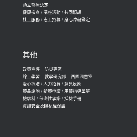
2026-05-14
預立醫療決定
孩最好發、醫師點出8大前兆
健康檢查
/
講座活動
/
共同照護
2019-07-09
社工服務
/
志工招募
/
身心障礙鑑定
哪些動作最傷膝蓋？醫師：避免膝軟
骨磨損，走路、爬山的注意事項
2020-09-24
其他
COVID-19 【疫苗特別門診 – 成人】
預約
政策宣導
防災專區
線上學習
教學研究部
西園圖書室
2022-01-07
愛心捐贈
/
人力招募
/
意見反應
114年【公費流感及新冠疫苗】門診
藥品諮詢
/
新藥申請
/
用藥指導單張
檢驗科
/
保密性承諾
/
採檢手冊
預約
資訊安全及隱私權保護
2025-09-30
【預立醫療照護諮商】門診服務
2026-01-30