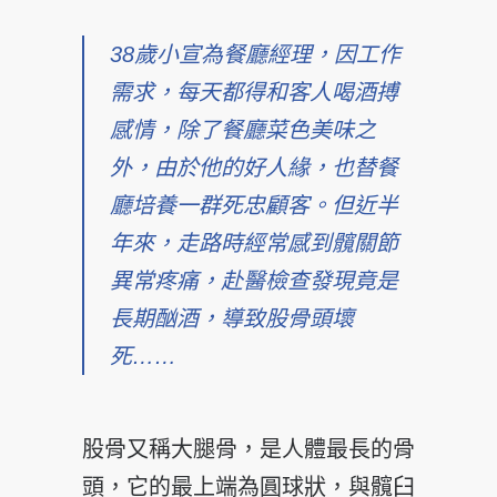
38歲小宣為餐廳經理，因工作
需求，每天都得和客人喝酒搏
感情，除了餐廳菜色美味之
外，由於他的好人緣，也替餐
廳
培養一群死忠顧客。但近半
年來，走路時經常感到髖關節
異
常疼痛，赴醫檢查發現竟是
長期酗酒，導致股骨頭壞
死……
股骨又稱大腿骨，是人體最長的骨
頭，它的最上端為圓球狀
，與髖臼