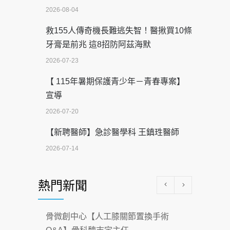
2026-08-04
救155人傳奇機長難逃失智！醫揪買10條
牙膏是前兆 這8招防阿茲海默
2026-07-23
【 115年暑期保護青少年－青春專案】
宣導
2026-07-20
【新聘醫師】急診醫學科 王鎮珄醫師
2026-07-14
醫學中心級醫療在萬華 西園醫院強化外
熱門新聞
科能量
2026-07-08
骨微創中心【人工膝關節置換手術
沒菸酒也瀕臨洗腎？65歲男靠「這習