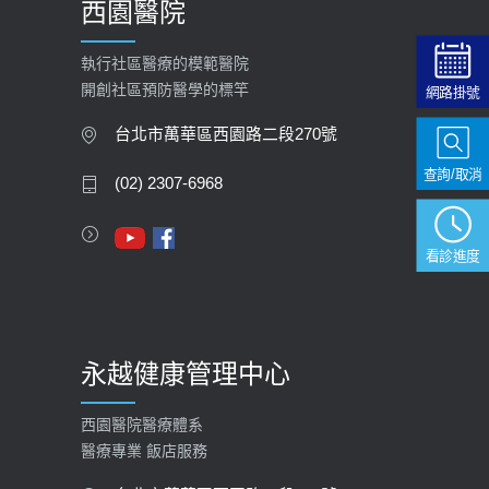
西園醫院
【快速肝癌篩檢MRI】新檢查服務
2026-02-06
執行社區醫療的模範醫院
開創社區預防醫學的標竿
網路掛號
大吃大喝、肥胖害到膽囊！膽結石、
膽息肉如何處理？
台北市萬華區西園路二段270號
2020-05-05
查詢/取消
(02) 2307-6968
112年【公費流感疫苗】門診預約
2023-09-27
看診進度
永越健康管理中心
西園醫院醫療體系
醫療專業 飯店服務