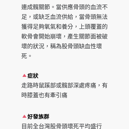
連成髖關節。當供應骨頭的血流不
足，或缺乏血流
供給，當骨頭無法
獲得足夠氧氣和養分，上頭覆蓋的
軟骨會
開始崩壞，產生關節面被破
壞的狀況，稱為股骨頭缺血性壞
死。
症狀
走路時鼠蹊部或髖部深處疼痛，有
時膝蓋也有牽引痛
好發族群
目前全台灣股骨頭壞死平均盛行