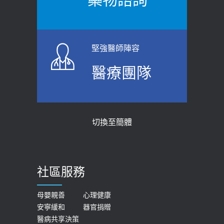
【防跌密碼-防止嬰幼兒跌落及因應處理
瘦子也可能內臟脂肪過高！內臟脂肪
指引】 宣導
標準是多少？醫：過多恐增罹癌風險
2026-06-01
2023-04-25
堅強醫師陣容
上班常待在冷氣房？小心泌尿道感染
骨科魏志定主任接受專訪 【年代電視
醫療團隊
醫示警：1病症嚴重恐喪命
台聚焦2.0】
2026-05-28
2018-01-17
【2026年世界無菸日】 宣導
近4成人口骨質疏鬆？12類人快做骨
切換至簡體
質密度檢查！醫：注意5重點可逆轉
2026-05-21
骨鬆
【台灣癲癇婦女妊娠 登錄獎勵補助】 宣
2023-06-05
導
社區服務
膝蓋退化有9大部位 骨科醫坦言：不
2026-05-21
一定得換人工關節
女性必看國健署公費懶人包！這幾項檢
母嬰親善
心理健康
2019-10-08
安寧緩和
器官捐贈
查完全免費 沒做虧大了
醫病共享決策
20歲迪士尼男星因癲癇猝逝 老人小