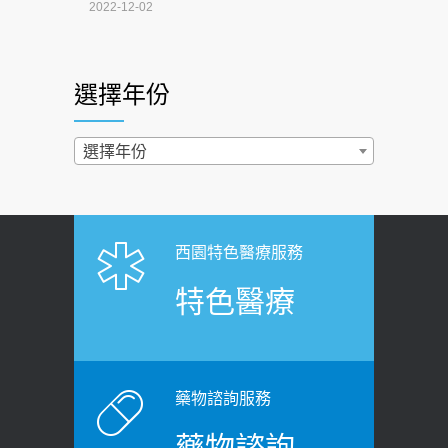
4連霸議員黃秋澤癌逝！食道癌為何奪命
2022-12-02
快？醫曝：出現「這特徵」恐已難逆轉
照胃鏡發現胃息肉，會變胃癌嗎？
2026-07-01
醫：多半良性但2種症狀要小心
選擇年份
西園醫院55周年 7／10捐血公益活動 邀
2022-02-17
民眾熱血響應
過量維生素D和鈣恐罹癌? 醫師釋
選擇年份
2026-06-30
疑：搞懂4原則不怕補錯
【憶路相伴 友你真好】 宣導
2019-04-22
2026-06-25
「落枕」不要大力按脖子！ 1招「伸
西園特色醫療服務
健康肛門痛都是痔瘡?醫談瘍瘍瘻管與肛
展運動」預防落枕
特色醫療
裂差異 逾50歲民眾可做1事
2020-12-15
2026-06-15
白天跑廁所超過8次，就算膀胱過動
健康網》端午節體重最易失守 醫：掌握4
症！醫師：趁中年訓練膀胱容量，防
原則避免血糖血壓飆高
老後睡不好、夜間易跌倒
藥物諮詢服務
2026-06-08
2021-03-05
藥物諮詢