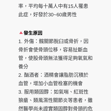
率，平均每十萬人中有15
人罹患
此症，好發於30~60歲男性
發生原因
1. 外傷：髖關節脫臼或骨折，因
骨折會使骨頭位移，容易扯斷
血
管，使股骨頭無法獲得足夠氧氣和
養分
2. 酗酒者：酒精會讓脂肪沉積於
血管，增加小血管栓塞的機會
3. 服用類固醇：如氣喘、紅斑性
狼瘡、類風濕性關節炎等患者
，雖
然醫學尚未證實類固醇對骨頭的危