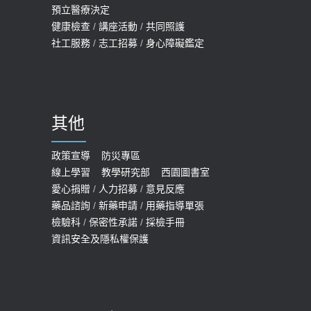
2026-05-14
預立醫療決定
孩最好發、醫師點出8大前兆
健康檢查
/
講座活動
/
共同照護
2019-07-09
社工服務
/
志工招募
/
身心障礙鑑定
哪些動作最傷膝蓋？醫師：避免膝軟
骨磨損，走路、爬山的注意事項
2020-09-24
其他
COVID-19 【疫苗特別門診 – 成人】
預約
政策宣導
防災專區
線上學習
教學研究部
西園圖書室
2022-01-07
愛心捐贈
/
人力招募
/
意見反應
114年【公費流感及新冠疫苗】門診
藥品諮詢
/
新藥申請
/
用藥指導單張
檢驗科
/
保密性承諾
/
採檢手冊
預約
資訊安全及隱私權保護
2025-09-30
【預立醫療照護諮商】門診服務
2026-01-30