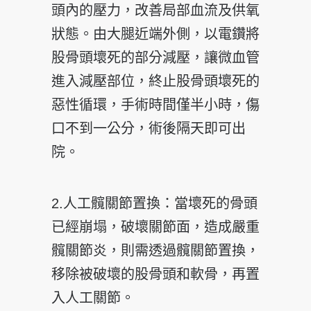
頭內的壓力，改善局部血流及供氧
狀態。由大
腿近端外側，以電鑽將
股骨頭壞死的部分減壓，讓微血管
進
入減壓部位，終止股骨頭壞死的
惡性循環，手術時間僅半小
時，傷
口不到一公分，術後隔天即可出
院。
2.人工髖關節置換：當壞死的骨頭
已經崩塌，破壞關節
面，造成嚴重
髖關節炎，則需透過髖關節置換，
移除被破壞
的股骨頭和軟骨，再置
入人工關節。