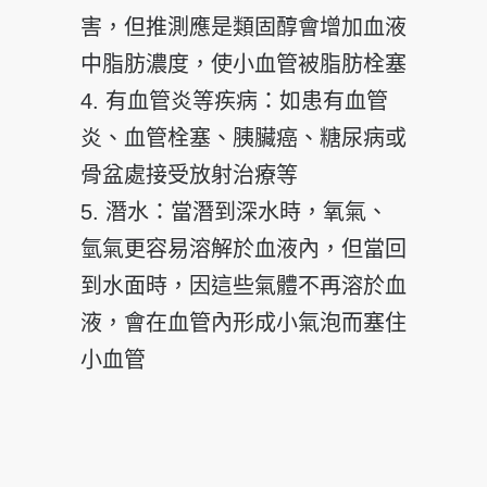
害，但推測應是類固
醇會增加血液
中脂肪濃度，使小血管被脂肪栓塞
4. 有血管炎等疾病：如患有血管
炎、血管栓塞、胰臟癌、糖尿
病或
骨盆處接受放射治療等
5. 潛水：當潛到深水時，氧氣、
氫氣更容易溶解於血液內，但
當回
到水面時，因這些氣體不再溶於血
液，會在血管內形成
小氣泡而塞住
小血管