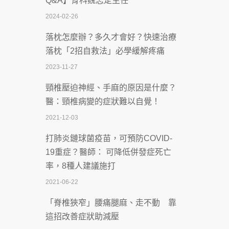
Q&A】骨科魏志定主任
慣」逆轉腎功能 醫揭3招救命
2024-02-26
2026-07-08
落枕怎麼辦？多久才會好？快速治療
體溫飆破41度！醫連收兩例中暑病例：
落枕「2招自救法」必學緩解疼痛
致死率達8成
2023-11-27
2026-07-07
頸椎壓迫神經、手麻的原因是什麼？
深耕萬華55年 西園醫院回顧發展歷程與
醫：頸椎病變的症狀難以自覺！
智慧 醫療布局
2021-12-03
2026-07-06
打肺炎鏈球菌疫苗，可預防COVID-
【115年臺北市「防癌保衛戰：健康好禮
19重症？醫師： 可降低併發症死亡
一手刮」】 宣導
率，8種人建議施打
2026-07-02
2021-06-22
【無菸城市】 宣導
「脊椎狹窄」腰痛腿麻、走不動 靠
2026-07-02
這招改善症狀助減壓