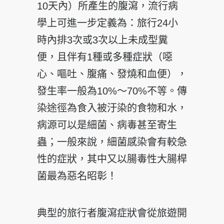
10天內）所產生的腹瀉，流行病
學上可進一步定義為：旅行24小
時內排3次或3次以上未成型糞
便，且伴有1種或多種症狀（噁
心、嘔吐、腹痛、發燒和血便），
發生率一般為10%～70%不等。傳
染途徑為食入被汙染的食物和水，
病源可以是細菌、病毒甚至寄生
蟲；一般來說，細菌感染會有較急
性的症狀，其中又以腸毒性大腸桿
菌最為惡名昭彰！
典型的旅行者腹瀉症狀會從旅遊開