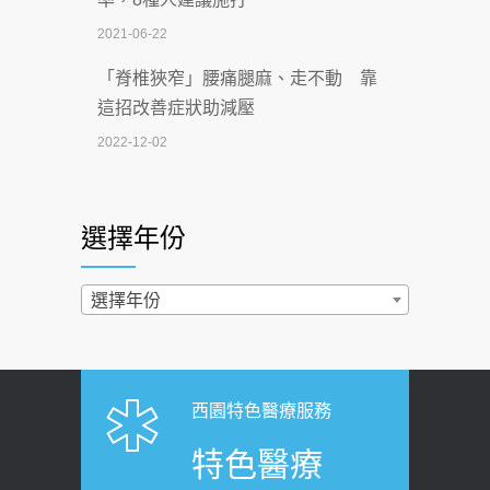
2026-07-02
2021-06-22
【無菸城市】 宣導
「脊椎狹窄」腰痛腿麻、走不動 靠
2026-07-02
這招改善症狀助減壓
4連霸議員黃秋澤癌逝！食道癌為何奪命
2022-12-02
快？醫曝：出現「這特徵」恐已難逆轉
照胃鏡發現胃息肉，會變胃癌嗎？
2026-07-01
醫：多半良性但2種症狀要小心
選擇年份
西園醫院55周年 7／10捐血公益活動 邀
2022-02-17
民眾熱血響應
過量維生素D和鈣恐罹癌? 醫師釋
選擇年份
2026-06-30
疑：搞懂4原則不怕補錯
【憶路相伴 友你真好】 宣導
2019-04-22
2026-06-25
「落枕」不要大力按脖子！ 1招「伸
西園特色醫療服務
健康肛門痛都是痔瘡?醫談瘍瘍瘻管與肛
展運動」預防落枕
特色醫療
裂差異 逾50歲民眾可做1事
2020-12-15