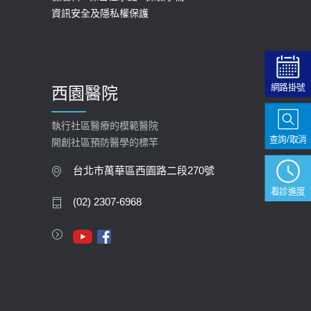
資訊安全及隱私權保護
2025-09-30
【預立醫療照護諮商】門診服務
2026-01-30
網路掛號
西園醫院
【快速肝癌篩檢MRI】新檢查服務
2026-02-06
執行社區醫療的模範醫院
查詢/取消
開創社區預防醫學的標竿
大吃大喝、肥胖害到膽囊！膽結石、
膽息肉如何處理？
台北市萬華區西園路二段270號
2020-05-05
看診進度
(02) 2307-6968
112年【公費流感疫苗】門診預約
2023-09-27