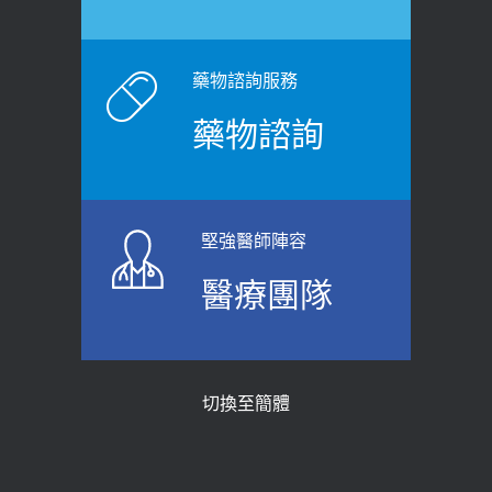
2026-06-15
白天跑廁所超過8次，就算膀胱過動
健康網》端午節體重最易失守 醫：掌握4
症！醫師：趁中年訓練膀胱容量，防
原則避免血糖血壓飆高
老後睡不好、夜間易跌倒
藥物諮詢服務
2026-06-08
2021-03-05
藥物諮詢
【防跌密碼-防止嬰幼兒跌落及因應處理
瘦子也可能內臟脂肪過高！內臟脂肪
指引】 宣導
標準是多少？醫：過多恐增罹癌風險
2026-06-01
2023-04-25
堅強醫師陣容
上班常待在冷氣房？小心泌尿道感染
骨科魏志定主任接受專訪 【年代電視
醫療團隊
醫示警：1病症嚴重恐喪命
台聚焦2.0】
2026-05-28
2018-01-17
【2026年世界無菸日】 宣導
近4成人口骨質疏鬆？12類人快做骨
切換至簡體
質密度檢查！醫：注意5重點可逆轉
2026-05-21
骨鬆
【台灣癲癇婦女妊娠 登錄獎勵補助】 宣
2023-06-05
導