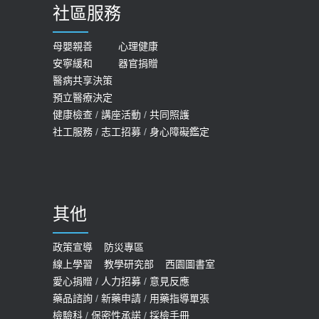
社區服務
膝蓋退化有9大部位 骨科醫坦言：不
2026-05-21
一定得換人工關節
女性必看國健署公費懶人包！這幾項檢
母嬰親善
心理健康
2019-10-08
安寧緩和
器官捐贈
查完全免費 沒做虧大了
醫病共享決策
20歲迪士尼男星因癲癇猝逝 老人小
2026-05-14
預立醫療決定
孩最好發、醫師點出8大前兆
健康檢查
/
講座活動
/
共同照護
2019-07-09
社工服務
/
志工招募
/
身心障礙鑑定
哪些動作最傷膝蓋？醫師：避免膝軟
骨磨損，走路、爬山的注意事項
2020-09-24
其他
COVID-19 【疫苗特別門診 – 成人】
預約
政策宣導
防災專區
線上學習
教學研究部
西園圖書室
2022-01-07
愛心捐贈
/
人力招募
/
意見反應
114年【公費流感及新冠疫苗】門診
藥品諮詢
/
新藥申請
/
用藥指導單張
檢驗科
/
保密性承諾
/
採檢手冊
預約