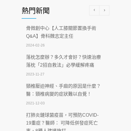
醫學中心級醫療在萬華 西園醫院強化外
熱門新聞
科能量
2026-07-08
骨微創中心【人工膝關節置換手術
沒菸酒也瀕臨洗腎？65歲男靠「這習
Q&A】骨科魏志定主任
慣」逆轉腎功能 醫揭3招救命
2024-02-26
2026-07-08
落枕怎麼辦？多久才會好？快速治療
體溫飆破41度！醫連收兩例中暑病例：
落枕「2招自救法」必學緩解疼痛
致死率達8成
2023-11-27
2026-07-07
頸椎壓迫神經、手麻的原因是什麼？
深耕萬華55年 西園醫院回顧發展歷程與
醫：頸椎病變的症狀難以自覺！
智慧 醫療布局
2021-12-03
2026-07-06
打肺炎鏈球菌疫苗，可預防COVID-
【115年臺北市「防癌保衛戰：健康好禮
19重症？醫師： 可降低併發症死亡
一手刮」】 宣導
率，8種人建議施打