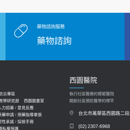
藥物諮詢服務
藥物諮詢
西園醫院
防災專區
執行社區醫療的模範醫院
教學研究部
西園圖書室
開創社區預防醫學的標竿
人力招募
/
意見反應
台北市萬華區西園路二段2
新藥申請
/
用藥指導單張
密性承諾
/
採檢手冊
(02) 2307-6968
隱私權保護