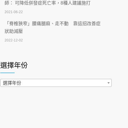
刮」】 宣導
師： 可降低併發症死亡率，8種人建議施打
2026-07-02
2021-06-22
【無菸城市】 宣導
「脊椎狹窄」腰痛腿麻、走不動 靠這招改善症
2026-07-02
狀助減壓
2022-12-02
4連霸議員黃秋澤癌逝！食道癌為何奪命快？
醫曝：出現「這特徵」恐已難逆轉
照胃鏡發現胃息肉，會變胃癌嗎？醫：多半良性
2026-07-01
但2種症狀要小心
選擇年份
2022-02-17
西園醫院55周年 7／10捐血公益活動 邀民眾
熱血響應
過量維生素D和鈣恐罹癌? 醫師釋疑：搞懂4原則
選擇年份
2026-06-30
不怕補錯
2019-04-22
【憶路相伴 友你真好】 宣導
2026-06-25
「落枕」不要大力按脖子！ 1招「伸展運動」預防
落枕
健康肛門痛都是痔瘡?醫談瘍瘍瘻管與肛裂差
2020-12-15
異 逾50歲民眾可做1事