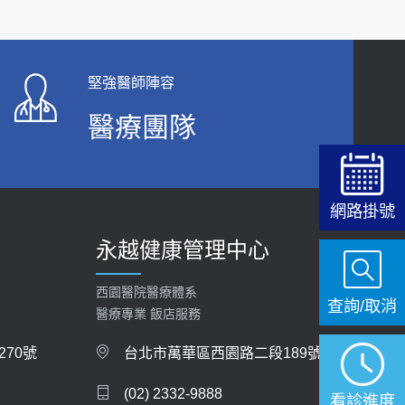
2019-10-08
2026-05-21
20歲迪士尼男星因癲癇猝逝 老人小孩最好發、醫
女性必看國健署公費懶人包！這幾項檢查完
師點出8大前兆
全免費 沒做虧大了
堅強醫師陣容
2019-07-09
2026-05-14
醫療團隊
哪些動作最傷膝蓋？醫師：避免膝軟骨磨損，走
路、爬山的注意事項
2020-09-24
網路掛號
COVID-19 【疫苗特別門診 – 成人】預約
永越健康管理中心
2022-01-07
114年【公費流感及新冠疫苗】門診預約
西園醫院醫療體系
查詢/取消
醫療專業 飯店服務
2025-09-30
70號
台北市萬華區西園路二段189號
【預立醫療照護諮商】門診服務
2026-01-30
(02) 2332-9888
看診進度