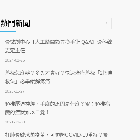
醫學中心級醫療在萬華 西園醫院強化外科能
量
熱門新聞
2026-07-08
沒菸酒也瀕臨洗腎？65歲男靠「這習慣」逆
骨微創中心【人工膝關節置換手術 Q&A】骨科魏
轉腎功能 醫揭3招救命
志定主任
2026-07-08
2024-02-26
體溫飆破41度！醫連收兩例中暑病例：致死
落枕怎麼辦？多久才會好？快速治療落枕「2招自
率達8成
救法」必學緩解疼痛
2026-07-07
2023-11-27
深耕萬華55年 西園醫院回顧發展歷程與智慧
頸椎壓迫神經、手麻的原因是什麼？醫：頸椎病
醫療布局
變的症狀難以自覺！
2026-07-06
2021-12-03
【115年臺北市「防癌保衛戰：健康好禮一手
打肺炎鏈球菌疫苗，可預防COVID-19重症？醫