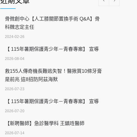
近期文章
骨微創中心【人工膝關節置換手術 Q&A】骨
科魏志定主任
2024-02-26
【 115年暑期保護青少年－青春專案】 宣導
2026-08-04
救155人傳奇機長難逃失智！醫揪買10條牙膏
是前兆 這8招防阿茲海默
2026-07-23
【 115年暑期保護青少年－青春專案】 宣導
2026-07-20
【新聘醫師】急診醫學科 王鎮珄醫師
2026-07-14