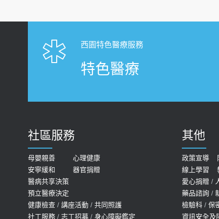
西園特色醫療服務
特色醫療
社區服務
其他
母嬰親善
心理健康
政策宣導
安寧緩和
器官捐贈
線上學習
醫病共享決策
愛心捐贈
/
預立醫療決定
藥品諮詢
/
健康檢查
/
講座活動
/
共同照護
檢驗科
/
保
社工服務
/
志工招募
/
身心障礙鑑定
資訊安全及