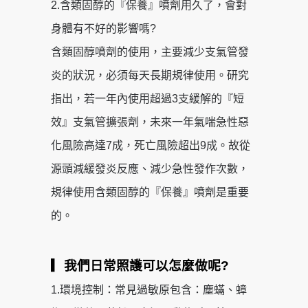
2.含類固醇的『保養』噴劑用久了，會對
身體有不好的影響嗎?
含類固醇噴劑的使用，主要減少支氣管發
炎的狀況，必須每天長期規律使用。研究
指出，若一年內使用超過3支緩解的『短
效』支氣管擴張劑，未來一年氣喘急性惡
化風險高達7成，死亡風險超出9成。故從
源頭減緩發炎反應、減少急性發作次數，
規律使用含類固醇的『保養』噴劑是重要
的。
▎我們日常照護可以怎麼做呢?
1.環境控制：常見過敏原包含：塵蟎、蟑