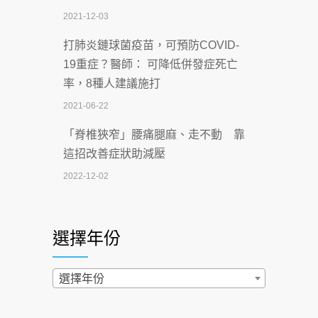
2021-12-03
2026-07-06
打肺炎鏈球菌疫苗，可預防COVID-
【115年臺北市「防癌保衛戰：健康好禮
19重症？醫師： 可降低併發症死亡
一手刮」】 宣導
率，8種人建議施打
2026-07-02
2021-06-22
【無菸城市】 宣導
「脊椎狹窄」腰痛腿麻、走不動 靠
2026-07-02
這招改善症狀助減壓
4連霸議員黃秋澤癌逝！食道癌為何奪命
2022-12-02
快？醫曝：出現「這特徵」恐已難逆轉
照胃鏡發現胃息肉，會變胃癌嗎？
2026-07-01
醫：多半良性但2種症狀要小心
選擇年份
西園醫院55周年 7／10捐血公益活動 邀
2022-02-17
民眾熱血響應
過量維生素D和鈣恐罹癌? 醫師釋
選擇年份
2026-06-30
疑：搞懂4原則不怕補錯
【憶路相伴 友你真好】 宣導
2019-04-22