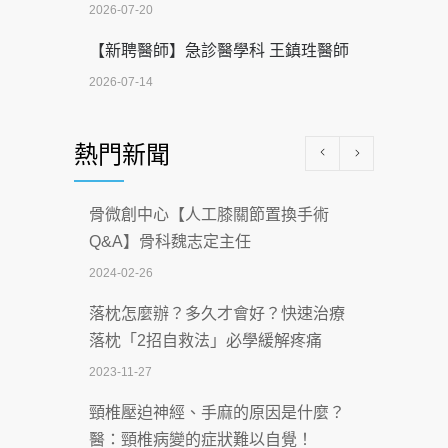
2026-07-20
【新聘醫師】急診醫學科 王鎮珄醫師
2026-07-14
醫學中心級醫療在萬華 西園醫院強化外
熱門新聞
科能量
2026-07-08
骨微創中心【人工膝關節置換手術
沒菸酒也瀕臨洗腎？65歲男靠「這習
Q&A】骨科魏志定主任
慣」逆轉腎功能 醫揭3招救命
2024-02-26
2026-07-08
落枕怎麼辦？多久才會好？快速治療
體溫飆破41度！醫連收兩例中暑病例：
落枕「2招自救法」必學緩解疼痛
致死率達8成
2023-11-27
2026-07-07
頸椎壓迫神經、手麻的原因是什麼？
深耕萬華55年 西園醫院回顧發展歷程與
醫：頸椎病變的症狀難以自覺！
智慧 醫療布局