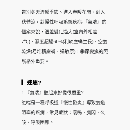
告別冬天流感季節、進入春暖花開、到入
秋轉涼，對慢性呼吸系統疾病-『氣喘』的
個案來說，溫差變化過大(室內外相差
7℃)、濕度超過60%(利於塵蟎生長)、空氣
乾燥(易堆積塵蟎、過敏原)，季節變換的照
護格外重要。
▎迷思?
1.『氣喘』聽起來好像很嚴重?
氣喘是一種呼吸道『慢性發炎』導致氣道
阻塞的疾病，常見症狀：喘鳴、胸悶、久
咳、呼吸困難。