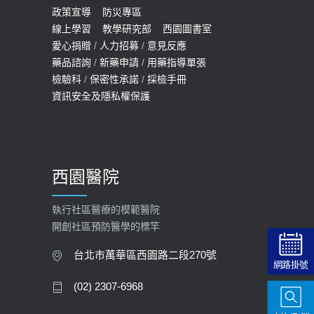
預約
政策宣導
防災專區
線上學習
教學研究部
西園圖書室
2022-01-07
愛心捐贈
/
人力招募
/
意見反應
114年【公費流感及新冠疫苗】門診
藥品諮詢
/
新藥申請
/
用藥指導單張
檢驗科
/
保密性承諾
/
採檢手冊
預約
資訊安全及隱私權保護
2025-09-30
【預立醫療照護諮商】門診服務
2026-01-30
西園醫院
【快速肝癌篩檢MRI】新檢查服務
2026-02-06
執行社區醫療的模範醫院
開創社區預防醫學的標竿
大吃大喝、肥胖害到膽囊！膽結石、
膽息肉如何處理？
台北市萬華區西園路二段270號
網路掛號
2020-05-05
(02) 2307-6968
112年【公費流感疫苗】門診預約