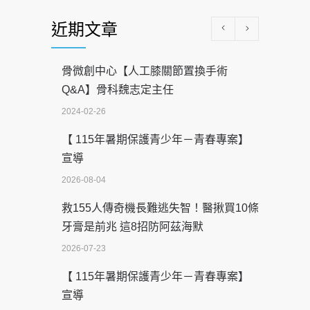
近期文章
骨微創中心【人工膝關節置換手術
Q&A】骨科魏志定主任
2024-02-26
【 115年暑期保護青少年－青春專案】
宣導
2026-08-04
救155人傳奇機長難逃失智！醫揪買10條
牙膏是前兆 這8招防阿茲海默
2026-07-23
【 115年暑期保護青少年－青春專案】
宣導