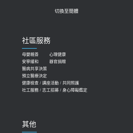
【2026年世界無菸日】 宣導
近4成人口骨質疏鬆？12類人快做骨
切換至簡體
質密度檢查！醫：注意5重點可逆轉
2026-05-21
骨鬆
【台灣癲癇婦女妊娠 登錄獎勵補助】 宣
2023-06-05
導
社區服務
膝蓋退化有9大部位 骨科醫坦言：不
2026-05-21
一定得換人工關節
女性必看國健署公費懶人包！這幾項檢
母嬰親善
心理健康
2019-10-08
安寧緩和
器官捐贈
查完全免費 沒做虧大了
醫病共享決策
20歲迪士尼男星因癲癇猝逝 老人小
2026-05-14
預立醫療決定
孩最好發、醫師點出8大前兆
健康檢查
/
講座活動
/
共同照護
2019-07-09
社工服務
/
志工招募
/
身心障礙鑑定
哪些動作最傷膝蓋？醫師：避免膝軟
骨磨損，走路、爬山的注意事項
2020-09-24
其他
COVID-19 【疫苗特別門診 – 成人】