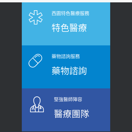
2026-06-25
「落枕」不要大力按脖子！ 1招「伸
西園特色醫療服務
健康肛門痛都是痔瘡?醫談瘍瘍瘻管與肛
展運動」預防落枕
特色醫療
裂差異 逾50歲民眾可做1事
2020-12-15
2026-06-15
白天跑廁所超過8次，就算膀胱過動
健康網》端午節體重最易失守 醫：掌握4
症！醫師：趁中年訓練膀胱容量，防
原則避免血糖血壓飆高
老後睡不好、夜間易跌倒
藥物諮詢服務
2026-06-08
2021-03-05
藥物諮詢
【防跌密碼-防止嬰幼兒跌落及因應處理
瘦子也可能內臟脂肪過高！內臟脂肪
指引】 宣導
標準是多少？醫：過多恐增罹癌風險
2026-06-01
2023-04-25
堅強醫師陣容
上班常待在冷氣房？小心泌尿道感染
骨科魏志定主任接受專訪 【年代電視
醫療團隊
醫示警：1病症嚴重恐喪命
台聚焦2.0】
2026-05-28
2018-01-17