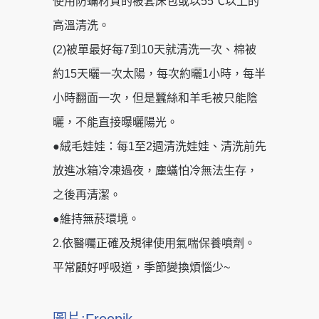
使用防蟎材質的被套床包或以55℃以上的
高溫清洗。
(2)被單最好每7到10天就清洗一次、棉被
約15天曬一次太陽，每次約曬1小時，每半
小時翻面一次，但是蠶絲和羊毛被只能陰
曬，不能直接曝曬陽光。
●絨毛娃娃：每1至2週清洗娃娃、清洗前先
放進冰箱冷凍過夜，塵蟎怕冷無法生存，
之後再清潔。
●維持無菸環境。
2.依醫囑正確及規律使用氣喘保養噴劑。
平常顧好呼吸道，季節變換煩惱少~
圖片:Freepik