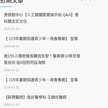
近期文章
骨微創中心【人工膝關節置換手術 Q&A】骨
科魏志定主任
2024-02-26
【 115年暑期保護青少年－青春專案】 宣導
2026-08-04
救155人傳奇機長難逃失智！醫揪買10條牙膏
是前兆 這8招防阿茲海默
2026-07-23
【 115年暑期保護青少年－青春專案】 宣導
2026-07-20
【新聘醫師】急診醫學科 王鎮珄醫師
2026-07-14