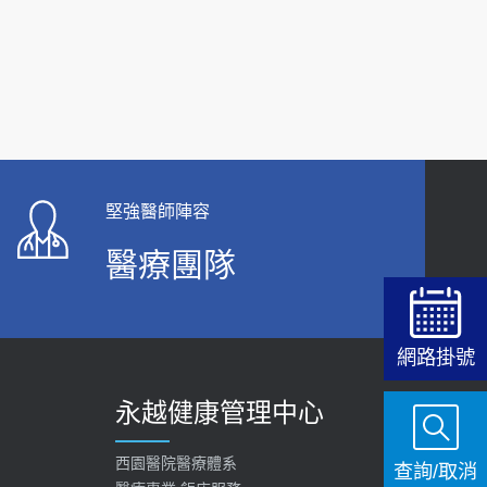
2019-10-08
2026-05-21
20歲迪士尼男星因癲癇猝逝 老人小孩最好發、醫
女性必看國健署公費懶人包！這幾項檢查完
師點出8大前兆
全免費 沒做虧大了
2019-07-09
2026-05-14
哪些動作最傷膝蓋？醫師：避免膝軟骨磨損，走
路、爬山的注意事項
堅強醫師陣容
2020-09-24
醫療團隊
COVID-19 【疫苗特別門診 – 成人】預約
2022-01-07
114年【公費流感及新冠疫苗】門診預約
網路掛號
2025-09-30
永越健康管理中心
【預立醫療照護諮商】門診服務
2026-01-30
西園醫院醫療體系
查詢/取消