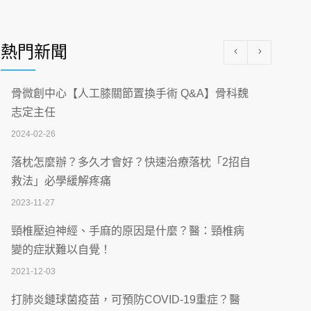
醫學中心級醫療在萬華 西園醫院強化外科能
量
熱門新聞
2026-07-08
沒菸酒也瀕臨洗腎？65歲男靠「這習慣」逆
骨微創中心【人工膝關節置換手術 Q&A】骨科魏
轉腎功能 醫揭3招救命
志定主任
2026-07-08
2024-02-26
體溫飆破41度！醫連收兩例中暑病例：致死
落枕怎麼辦？多久才會好？快速治療落枕「2招自
率達8成
救法」必學緩解疼痛
2026-07-07
2023-11-27
深耕萬華55年 西園醫院回顧發展歷程與智慧
頸椎壓迫神經、手麻的原因是什麼？醫：頸椎病
醫療布局
變的症狀難以自覺！
2026-07-06
2021-12-03
【115年臺北市「防癌保衛戰：健康好禮一手
打肺炎鏈球菌疫苗，可預防COVID-19重症？醫