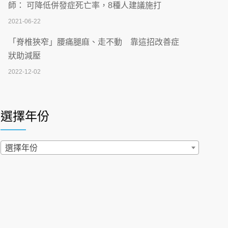
刮」】 宣導
師： 可降低併發症死亡率，8種人建議施打
2026-07-02
2021-06-22
【無菸城市】 宣導
「脊椎狹窄」腰痛腿麻、走不動 靠這招改善症
2026-07-02
狀助減壓
2022-12-02
4連霸議員黃秋澤癌逝！食道癌為何奪命快？
醫曝：出現「這特徵」恐已難逆轉
照胃鏡發現胃息肉，會變胃癌嗎？醫：多半良性
2026-07-01
但2種症狀要小心
選擇年份
2022-02-17
西園醫院55周年 7／10捐血公益活動 邀民眾
熱血響應
過量維生素D和鈣恐罹癌? 醫師釋疑：搞懂4原則
選擇年份
2026-06-30
不怕補錯
2019-04-22
【憶路相伴 友你真好】 宣導
2026-06-25
「落枕」不要大力按脖子！ 1招「伸展運動」預防
落枕
健康肛門痛都是痔瘡?醫談瘍瘍瘻管與肛裂差
2020-12-15
異 逾50歲民眾可做1事