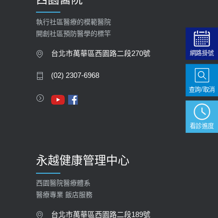
【快速肝癌篩檢MRI】新檢查服務
2026-02-06
執行社區醫療的模範醫院
開創社區預防醫學的標竿
大吃大喝、肥胖害到膽囊！膽結石、
膽息肉如何處理？
網路掛號
台北市萬華區西園路二段270號
2020-05-05
(02) 2307-6968
112年【公費流感疫苗】門診預約
查詢/取消
2023-09-27
看診進度
永越健康管理中心
西園醫院醫療體系
醫療專業 飯店服務
台北市萬華區西園路二段189號