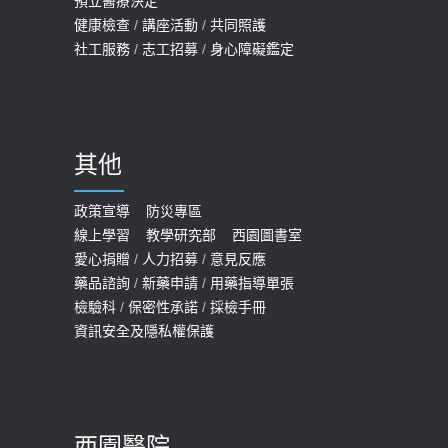
預立醫療決定
孩最好發、醫師點出8大前兆
健康檢查
/
講座活動
/
共同照護
2019-07-09
社工服務
/
志工招募
/
身心障礙鑑定
哪些動作最傷膝蓋？醫師：避免膝軟
骨磨損，走路、爬山的注意事項
2020-09-24
其他
COVID-19 【疫苗特別門診 – 成人】
預約
政策宣導
防災專區
線上學習
教學研究部
西園圖書室
2022-01-07
愛心捐贈
/
人力招募
/
意見反應
114年【公費流感及新冠疫苗】門診
藥品諮詢
/
新藥申請
/
用藥指導單張
檢驗科
/
保密性承諾
/
採檢手冊
預約
資訊安全及隱私權保護
2025-09-30
【預立醫療照護諮商】門診服務
2026-01-30
西園醫院