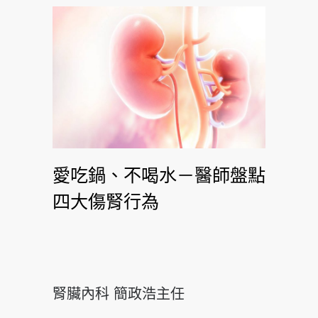
愛吃鍋、不喝水－醫師盤點
四大傷腎行為
腎臟內科 簡政浩主任