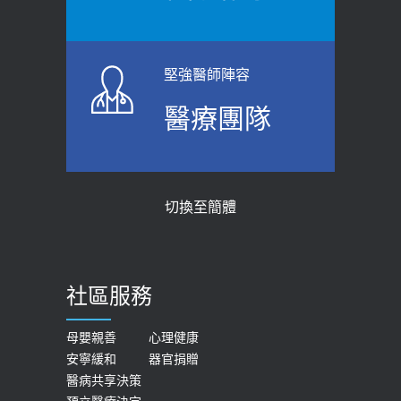
【防跌密碼-防止嬰幼兒跌落及因應處理
瘦子也可能內臟脂肪過高！內臟脂肪
指引】 宣導
標準是多少？醫：過多恐增罹癌風險
2026-06-01
2023-04-25
堅強醫師陣容
上班常待在冷氣房？小心泌尿道感染
骨科魏志定主任接受專訪 【年代電視
醫療團隊
醫示警：1病症嚴重恐喪命
台聚焦2.0】
2026-05-28
2018-01-17
【2026年世界無菸日】 宣導
近4成人口骨質疏鬆？12類人快做骨
切換至簡體
質密度檢查！醫：注意5重點可逆轉
2026-05-21
骨鬆
【台灣癲癇婦女妊娠 登錄獎勵補助】 宣
2023-06-05
導
社區服務
膝蓋退化有9大部位 骨科醫坦言：不
2026-05-21
一定得換人工關節
女性必看國健署公費懶人包！這幾項檢
母嬰親善
心理健康
2019-10-08
安寧緩和
器官捐贈
查完全免費 沒做虧大了
醫病共享決策
20歲迪士尼男星因癲癇猝逝 老人小
2026-05-14