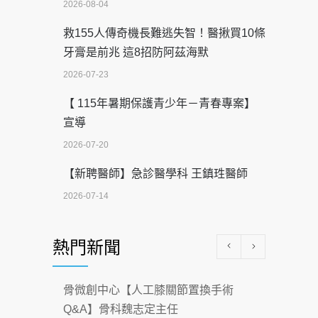
2026-08-04
救155人傳奇機長難逃失智！醫揪買10條
牙膏是前兆 這8招防阿茲海默
2026-07-23
【 115年暑期保護青少年－青春專案】
宣導
2026-07-20
【新聘醫師】急診醫學科 王鎮珄醫師
2026-07-14
醫學中心級醫療在萬華 西園醫院強化外
熱門新聞
科能量
2026-07-08
骨微創中心【人工膝關節置換手術
沒菸酒也瀕臨洗腎？65歲男靠「這習
Q&A】骨科魏志定主任
慣」逆轉腎功能 醫揭3招救命