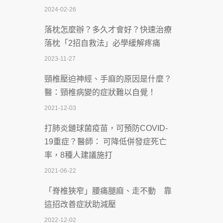
2024-02-26
2026-07-08
落枕怎麼辦？多久才會好？快速治療
體溫飆破41度！醫連收兩例中暑病例：
落枕「2招自救法」必學緩解疼痛
致死率達8成
2023-11-27
2026-07-07
頸椎壓迫神經、手麻的原因是什麼？
深耕萬華55年 西園醫院回顧發展歷程與
醫：頸椎病變的症狀難以自覺！
智慧 醫療布局
2021-12-03
2026-07-06
打肺炎鏈球菌疫苗，可預防COVID-
【115年臺北市「防癌保衛戰：健康好禮
19重症？醫師： 可降低併發症死亡
一手刮」】 宣導
率，8種人建議施打
2026-07-02
2021-06-22
【無菸城市】 宣導
「脊椎狹窄」腰痛腿麻、走不動 靠
2026-07-02
這招改善症狀助減壓
4連霸議員黃秋澤癌逝！食道癌為何奪命
2022-12-02