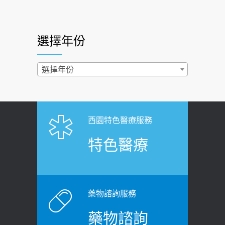
快？醫曝：出現「這特徵」恐已難逆轉
照胃鏡發現胃息肉，會變胃癌嗎？
2026-07-01
醫：多半良性但2種症狀要小心
選擇年份
西園醫院55周年 7／10捐血公益活動 邀
2022-02-17
民眾熱血響應
過量維生素D和鈣恐罹癌? 醫師釋
選擇年份
2026-06-30
疑：搞懂4原則不怕補錯
【憶路相伴 友你真好】 宣導
2019-04-22
2026-06-25
「落枕」不要大力按脖子！ 1招「伸
西園特色醫療服務
健康肛門痛都是痔瘡?醫談瘍瘍瘻管與肛
展運動」預防落枕
特色醫療
裂差異 逾50歲民眾可做1事
2020-12-15
2026-06-15
白天跑廁所超過8次，就算膀胱過動
健康網》端午節體重最易失守 醫：掌握4
症！醫師：趁中年訓練膀胱容量，防
原則避免血糖血壓飆高
老後睡不好、夜間易跌倒
藥物諮詢服務
2026-06-08
2021-03-05
藥物諮詢