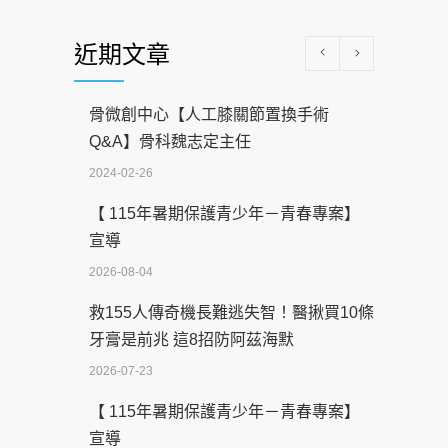
近期文章
骨微創中心【人工膝關節置換手術
Q&A】骨科魏志定主任
2024-02-26
【 115年暑期保護青少年－青春專案】
宣導
2026-08-04
救155人傳奇機長難逃失智！醫揪買10條
牙膏是前兆 這8招防阿茲海默
2026-07-23
【 115年暑期保護青少年－青春專案】
宣導