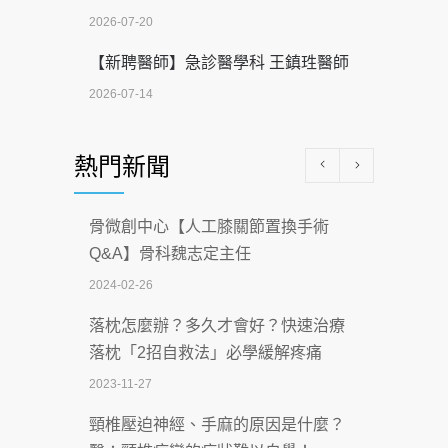
2026-07-20
【新聘醫師】急診醫學科 王鎮珄醫師
2026-07-14
醫學中心級醫療在萬華 西園醫院強化外
熱門新聞
科能量
2026-07-08
骨微創中心【人工膝關節置換手術
沒菸酒也瀕臨洗腎？65歲男靠「這習
Q&A】骨科魏志定主任
慣」逆轉腎功能 醫揭3招救命
2024-02-26
2026-07-08
落枕怎麼辦？多久才會好？快速治療
體溫飆破41度！醫連收兩例中暑病例：
落枕「2招自救法」必學緩解疼痛
致死率達8成
2023-11-27
2026-07-07
頸椎壓迫神經、手麻的原因是什麼？
深耕萬華55年 西園醫院回顧發展歷程與