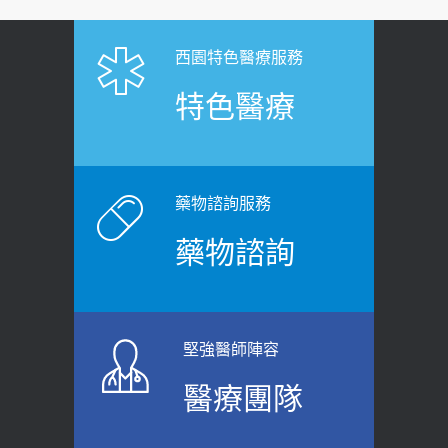
【憶路相伴 友你真好】 宣導
2019-04-22
2026-06-25
「落枕」不要大力按脖子！ 1招「伸
西園特色醫療服務
健康肛門痛都是痔瘡?醫談瘍瘍瘻管與肛
展運動」預防落枕
特色醫療
裂差異 逾50歲民眾可做1事
2020-12-15
2026-06-15
白天跑廁所超過8次，就算膀胱過動
健康網》端午節體重最易失守 醫：掌握4
症！醫師：趁中年訓練膀胱容量，防
原則避免血糖血壓飆高
老後睡不好、夜間易跌倒
藥物諮詢服務
2026-06-08
2021-03-05
藥物諮詢
【防跌密碼-防止嬰幼兒跌落及因應處理
瘦子也可能內臟脂肪過高！內臟脂肪
指引】 宣導
標準是多少？醫：過多恐增罹癌風險
2026-06-01
2023-04-25
堅強醫師陣容
上班常待在冷氣房？小心泌尿道感染
骨科魏志定主任接受專訪 【年代電視
醫療團隊
醫示警：1病症嚴重恐喪命
台聚焦2.0】
2026-05-28
2018-01-17