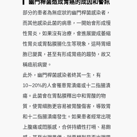
▎幽門桿菌造成胃癌的成因和警訊
部分的患者為無症狀的幽門桿菌感染者，
而其他感染此菌的病患，一開始會形成慢
性胃炎，如果沒有治療，會進展變成萎縮
性胃炎或胃黏膜腸化生等現象，這時胃細
胞已變異，甚至有形成胃癌的趨勢，故又
稱癌前病變。
此外，幽門桿菌感染者終其一生，有
10∼20%的人會罹患胃潰瘍或十二指腸潰
瘍。此菌會在胃黏膜釋出中和胃酸的物
質，使胃細胞更容易被胃酸傷害，導致胃
和十二指腸潰瘍發生。如果患者經常出現
上腹痛或悶脹感，合併持續性打嗝、易飽