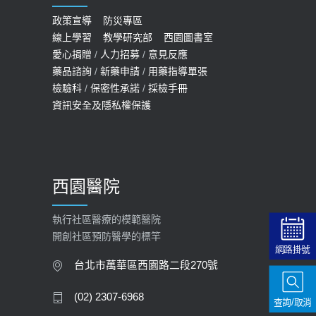
COVID-19 【疫苗特別門診 – 成人】
預約
政策宣導
防災專區
線上學習
教學研究部
西園圖書室
2022-01-07
愛心捐贈
/
人力招募
/
意見反應
114年【公費流感及新冠疫苗】門診
藥品諮詢
/
新藥申請
/
用藥指導單張
檢驗科
/
保密性承諾
/
採檢手冊
預約
資訊安全及隱私權保護
2025-09-30
【預立醫療照護諮商】門診服務
2026-01-30
西園醫院
【快速肝癌篩檢MRI】新檢查服務
2026-02-06
執行社區醫療的模範醫院
開創社區預防醫學的標竿
大吃大喝、肥胖害到膽囊！膽結石、
網路掛號
膽息肉如何處理？
台北市萬華區西園路二段270號
2020-05-05
(02) 2307-6968
查詢/取消
112年【公費流感疫苗】門診預約