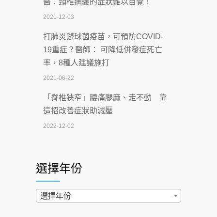
醫：頸椎病變的症狀難以自覺！
智慧 醫療布局
2021-12-03
2026-07-06
打肺炎鏈球菌疫苗，可預防COVID-
【115年臺北市「防癌保衛戰：健康好禮
19重症？醫師： 可降低併發症死亡
一手刮」】 宣導
率，8種人建議施打
2026-07-02
2021-06-22
【無菸城市】 宣導
「脊椎狹窄」腰痛腿麻、走不動 靠
2026-07-02
這招改善症狀助減壓
4連霸議員黃秋澤癌逝！食道癌為何奪命
2022-12-02
快？醫曝：出現「這特徵」恐已難逆轉
照胃鏡發現胃息肉，會變胃癌嗎？
2026-07-01
醫：多半良性但2種症狀要小心
選擇年份
西園醫院55周年 7／10捐血公益活動 邀
2022-02-17
民眾熱血響應
過量維生素D和鈣恐罹癌? 醫師釋
選擇年份
2026-06-30
疑：搞懂4原則不怕補錯