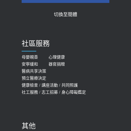
【2026年世界無菸日】 宣導
近4成人口骨質疏鬆？12類人快做骨
切換至簡體
質密度檢查！醫：注意5重點可逆轉
2026-05-21
骨鬆
【台灣癲癇婦女妊娠 登錄獎勵補助】 宣
2023-06-05
導
社區服務
膝蓋退化有9大部位 骨科醫坦言：不
2026-05-21
一定得換人工關節
女性必看國健署公費懶人包！這幾項檢
母嬰親善
心理健康
2019-10-08
安寧緩和
器官捐贈
查完全免費 沒做虧大了
醫病共享決策
20歲迪士尼男星因癲癇猝逝 老人小
2026-05-14
預立醫療決定
孩最好發、醫師點出8大前兆
健康檢查
/
講座活動
/
共同照護
2019-07-09
社工服務
/
志工招募
/
身心障礙鑑定
哪些動作最傷膝蓋？醫師：避免膝軟
骨磨損，走路、爬山的注意事項
2020-09-24
其他