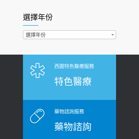
照胃鏡發現胃息肉，會變胃癌嗎？
2026-07-01
醫：多半良性但2種症狀要小心
選擇年份
西園醫院55周年 7／10捐血公益活動 邀
2022-02-17
民眾熱血響應
過量維生素D和鈣恐罹癌? 醫師釋
選擇年份
2026-06-30
疑：搞懂4原則不怕補錯
【憶路相伴 友你真好】 宣導
2019-04-22
2026-06-25
「落枕」不要大力按脖子！ 1招「伸
西園特色醫療服務
健康肛門痛都是痔瘡?醫談瘍瘍瘻管與肛
展運動」預防落枕
特色醫療
裂差異 逾50歲民眾可做1事
2020-12-15
2026-06-15
白天跑廁所超過8次，就算膀胱過動
健康網》端午節體重最易失守 醫：掌握4
症！醫師：趁中年訓練膀胱容量，防
原則避免血糖血壓飆高
老後睡不好、夜間易跌倒
藥物諮詢服務
2026-06-08
2021-03-05
藥物諮詢
【防跌密碼-防止嬰幼兒跌落及因應處理
瘦子也可能內臟脂肪過高！內臟脂肪