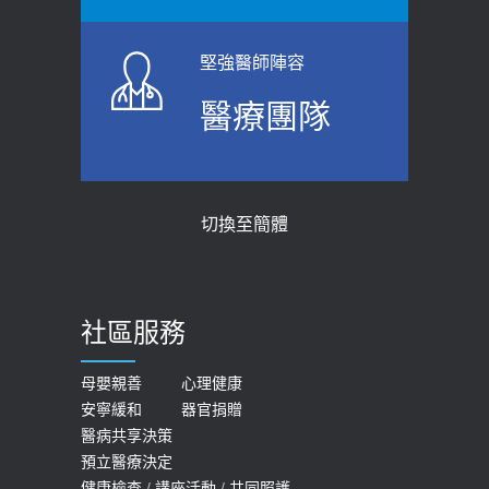
指引】 宣導
標準是多少？醫：過多恐增罹癌風險
2026-06-01
2023-04-25
堅強醫師陣容
上班常待在冷氣房？小心泌尿道感染
骨科魏志定主任接受專訪 【年代電視
醫療團隊
醫示警：1病症嚴重恐喪命
台聚焦2.0】
2026-05-28
2018-01-17
【2026年世界無菸日】 宣導
近4成人口骨質疏鬆？12類人快做骨
切換至簡體
質密度檢查！醫：注意5重點可逆轉
2026-05-21
骨鬆
【台灣癲癇婦女妊娠 登錄獎勵補助】 宣
2023-06-05
導
社區服務
膝蓋退化有9大部位 骨科醫坦言：不
2026-05-21
一定得換人工關節
女性必看國健署公費懶人包！這幾項檢
母嬰親善
心理健康
2019-10-08
安寧緩和
器官捐贈
查完全免費 沒做虧大了
醫病共享決策
20歲迪士尼男星因癲癇猝逝 老人小
2026-05-14
預立醫療決定
孩最好發、醫師點出8大前兆
健康檢查
/
講座活動
/
共同照護