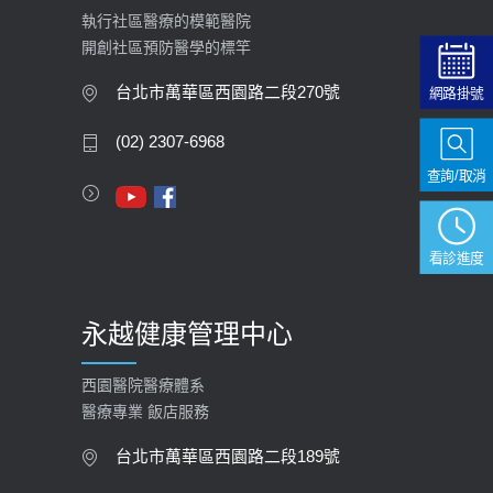
2026-02-06
執行社區醫療的模範醫院
開創社區預防醫學的標竿
大吃大喝、肥胖害到膽囊！膽結石、
膽息肉如何處理？
台北市萬華區西園路二段270號
網路掛號
2020-05-05
(02) 2307-6968
112年【公費流感疫苗】門診預約
查詢/取消
2023-09-27
看診進度
永越健康管理中心
西園醫院醫療體系
醫療專業 飯店服務
台北市萬華區西園路二段189號