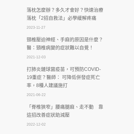
2026-07-08
落枕怎麼辦？多久才會好？快速治療
體溫飆破41度！醫連收兩例中暑病例：
落枕「2招自救法」必學緩解疼痛
致死率達8成
2023-11-27
2026-07-07
頸椎壓迫神經、手麻的原因是什麼？
深耕萬華55年 西園醫院回顧發展歷程與
醫：頸椎病變的症狀難以自覺！
智慧 醫療布局
2021-12-03
2026-07-06
打肺炎鏈球菌疫苗，可預防COVID-
【115年臺北市「防癌保衛戰：健康好禮
19重症？醫師： 可降低併發症死亡
一手刮」】 宣導
率，8種人建議施打
2026-07-02
2021-06-22
【無菸城市】 宣導
「脊椎狹窄」腰痛腿麻、走不動 靠
2026-07-02
這招改善症狀助減壓
4連霸議員黃秋澤癌逝！食道癌為何奪命
2022-12-02
快？醫曝：出現「這特徵」恐已難逆轉