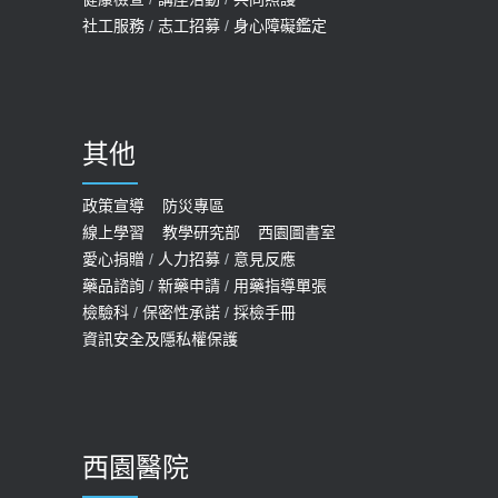
2019-07-09
社工服務
/
志工招募
/
身心障礙鑑定
哪些動作最傷膝蓋？醫師：避免膝軟
骨磨損，走路、爬山的注意事項
2020-09-24
其他
COVID-19 【疫苗特別門診 – 成人】
預約
政策宣導
防災專區
線上學習
教學研究部
西園圖書室
2022-01-07
愛心捐贈
/
人力招募
/
意見反應
114年【公費流感及新冠疫苗】門診
藥品諮詢
/
新藥申請
/
用藥指導單張
檢驗科
/
保密性承諾
/
採檢手冊
預約
資訊安全及隱私權保護
2025-09-30
【預立醫療照護諮商】門診服務
2026-01-30
西園醫院
【快速肝癌篩檢MRI】新檢查服務