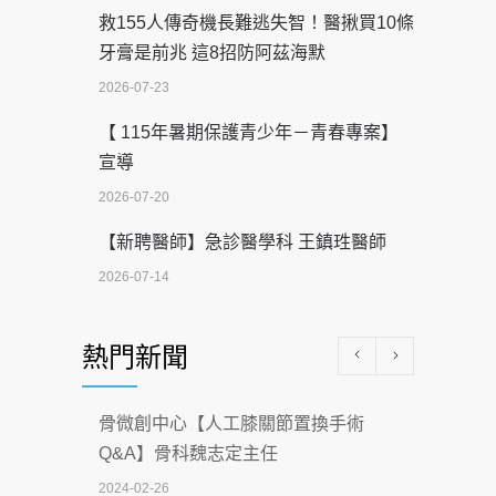
救155人傳奇機長難逃失智！醫揪買10條
牙膏是前兆 這8招防阿茲海默
2026-07-23
【 115年暑期保護青少年－青春專案】
宣導
2026-07-20
【新聘醫師】急診醫學科 王鎮珄醫師
2026-07-14
醫學中心級醫療在萬華 西園醫院強化外
熱門新聞
科能量
2026-07-08
骨微創中心【人工膝關節置換手術
沒菸酒也瀕臨洗腎？65歲男靠「這習
Q&A】骨科魏志定主任
慣」逆轉腎功能 醫揭3招救命
2024-02-26