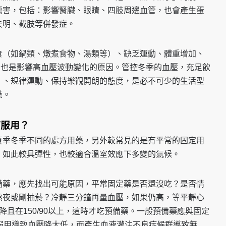
傷害，包括：影響腎臟、眼睛、四肢周邊血管，也會產生蛋
失明、截肢等併發症。
食（如鍋類、燉煮食物、湯類等）、缺乏運動、體重增加、
，也是影響高血壓波動變化的原因。管控冬季的血壓，充足飲
）、規律運動、保持樂觀開朗的態度，是必不可少的生活型
藥。
何服用？
夏季冬季不同的處方用藥，另外較常見的是有平常的固定用
，如此較具彈性，也較適合溫室效應下多變的氣候。
備藥，應先找出可能原因，平常固定藥是否還沒吃？是否情
熬夜或剛抽菸？冷靜三分鐘再量血壓，如果仍高，等平靜心
降且在150/90以上，這時才吃預備藥。一般預備藥應與固定
服用導致血壓降太低，而產生血液灌注不良症候群導致無