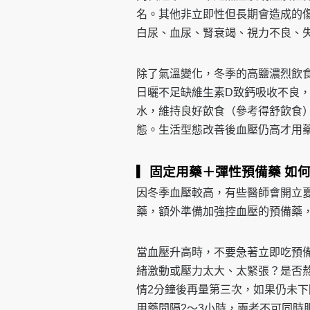
名。其他非立即性但長期會造成的
白尿、血尿、腎衰竭、視力不良、
除了氣溫變化，冬季的高鹽濃烈飲
日曬不足缺維生素D致鈣吸收不良
水，維持良好飲食（參考得舒飲食
態。生活型態改善後血壓仍高才用
▎固定用藥＋彈性預備藥
如
因冬季血壓較高，有些醫師會開立
藥，額外準備加強控血壓的預備藥
當血壓升高時，不要急著立即吃預
緒激動或壓力太大、太緊張？是否
情2分鐘後再量第三次，如果仍未下
用藥間隔2～3小時，兩者不可同時