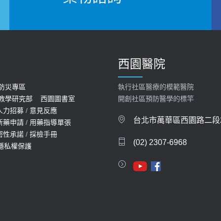
西園醫院
防災專區
執行社區醫療的模範醫院
教學研究部
西園圖書室
開創社區預防醫學的標竿
人力招募
/
意見反應
台北市萬華區西園路二段2
新藥申請
/
用藥指導單張
密性承諾
/
採檢手冊
(02) 2307-6968
隱私權保護