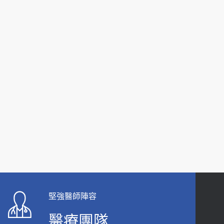
2026-06-15
白天跑廁所超過8次，就算膀胱過動症！醫師：趁
中年訓練膀胱容量，防老後睡不好、夜間易跌倒
健康網》端午節體重最易失守 醫：掌握4原則
2021-03-05
避免血糖血壓飆高
2026-06-08
瘦子也可能內臟脂肪過高！內臟脂肪標準是多
少？醫：過多恐增罹癌風險
【防跌密碼-防止嬰幼兒跌落及因應處理指
2023-04-25
引】 宣導
2026-06-01
骨科魏志定主任接受專訪 【年代電視台聚焦2.0】
2018-01-17
上班常待在冷氣房？小心泌尿道感染 醫示
警：1病症嚴重恐喪命
近4成人口骨質疏鬆？12類人快做骨質密度檢查！
2026-05-28
醫：注意5重點可逆轉骨鬆
2023-06-05
【2026年世界無菸日】 宣導
堅強醫師陣容
2026-05-21
膝蓋退化有9大部位 骨科醫坦言：不一定得換人工
關節
醫療團隊
【台灣癲癇婦女妊娠 登錄獎勵補助】 宣導