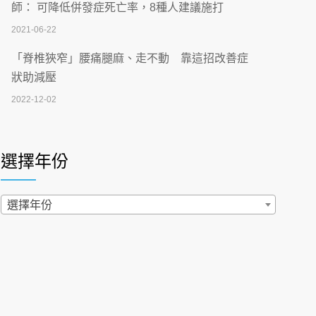
刮」】 宣導
師： 可降低併發症死亡率，8種人建議施打
2026-07-02
2021-06-22
【無菸城市】 宣導
「脊椎狹窄」腰痛腿麻、走不動 靠這招改善症
2026-07-02
狀助減壓
2022-12-02
4連霸議員黃秋澤癌逝！食道癌為何奪命快？
醫曝：出現「這特徵」恐已難逆轉
照胃鏡發現胃息肉，會變胃癌嗎？醫：多半良性
2026-07-01
但2種症狀要小心
選擇年份
2022-02-17
西園醫院55周年 7／10捐血公益活動 邀民眾
熱血響應
過量維生素D和鈣恐罹癌? 醫師釋疑：搞懂4原則
選擇年份
2026-06-30
不怕補錯
2019-04-22
【憶路相伴 友你真好】 宣導
2026-06-25
「落枕」不要大力按脖子！ 1招「伸展運動」預防
落枕
健康肛門痛都是痔瘡?醫談瘍瘍瘻管與肛裂差
2020-12-15
異 逾50歲民眾可做1事