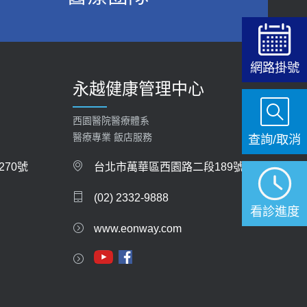
2019-10-08
2026-05-21
20歲迪士尼男星因癲癇猝逝 老人小孩最好發、醫
女性必看國健署公費懶人包！這幾項檢查完
師點出8大前兆
全免費 沒做虧大了
網路掛號
2019-07-09
2026-05-14
永越健康管理中心
哪些動作最傷膝蓋？醫師：避免膝軟骨磨損，走
西園醫院醫療體系
路、爬山的注意事項
醫療專業 飯店服務
查詢/取消
2020-09-24
70號
台北市萬華區西園路二段189號
COVID-19 【疫苗特別門診 – 成人】預約
2022-01-07
(02) 2332-9888
看診進度
114年【公費流感及新冠疫苗】門診預約
www.eonway.com
2025-09-30
【預立醫療照護諮商】門診服務
2026-01-30