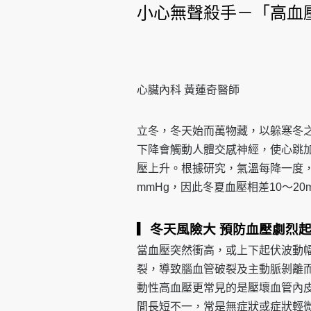
小心無聲殺手－「高血
心臟內科 黃蓮奇醫師
立冬，冬天始而萬物藏，以躲寒冬
下降會觸動人體交感神經，使心跳
壓上升。根據研究，氣溫每降一度，收縮
mmHg，因此冬夏血壓相差10～20
▎冬天風險大
預防血壓劇烈
當血壓突然衝高，或上下起伏波動
裂，導致腦血管破裂及主動脈剝離
動性高血壓更常見的是壓壞血管內
間長短不一，常是無症狀或症狀輕