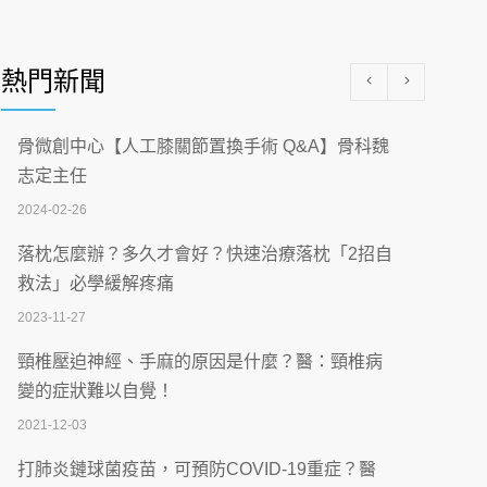
醫學中心級醫療在萬華 西園醫院強化外科能
量
熱門新聞
2026-07-08
沒菸酒也瀕臨洗腎？65歲男靠「這習慣」逆
骨微創中心【人工膝關節置換手術 Q&A】骨科魏
轉腎功能 醫揭3招救命
志定主任
2026-07-08
2024-02-26
體溫飆破41度！醫連收兩例中暑病例：致死
落枕怎麼辦？多久才會好？快速治療落枕「2招自
率達8成
救法」必學緩解疼痛
2026-07-07
2023-11-27
深耕萬華55年 西園醫院回顧發展歷程與智慧
頸椎壓迫神經、手麻的原因是什麼？醫：頸椎病
醫療布局
變的症狀難以自覺！
2026-07-06
2021-12-03
【115年臺北市「防癌保衛戰：健康好禮一手
打肺炎鏈球菌疫苗，可預防COVID-19重症？醫