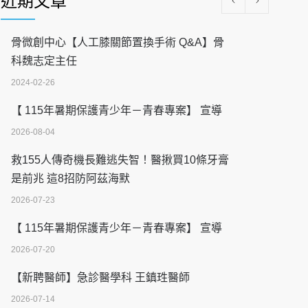
近期文章
骨微創中心【人工膝關節置換手術 Q&A】骨
科魏志定主任
2024-02-26
【 115年暑期保護青少年－青春專案】 宣導
2026-08-04
救155人傳奇機長難逃失智！醫揪買10條牙膏
是前兆 這8招防阿茲海默
2026-07-23
【 115年暑期保護青少年－青春專案】 宣導
2026-07-20
【新聘醫師】急診醫學科 王鎮珄醫師
2026-07-14