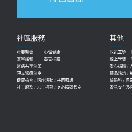
社區服務
其他
母嬰親善
心理健康
政策宣導
安寧緩和
器官捐贈
線上學習
醫病共享決策
愛心捐贈
/
預立醫療決定
藥品諮詢
/
健康檢查
/
講座活動
/
共同照護
檢驗科
/
保
社工服務
/
志工招募
/
身心障礙鑑定
資訊安全及