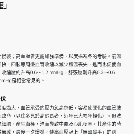
壓」
之侵襲；高血壓者更需加強準備，以度過寒冬的考驗。氣溫
加快，四肢等周邊血管收縮以減少體溫喪失，進而也促使血
壓約升高0.6～1.2 mmHg，舒張壓則升高0.3～0.6
mmHg是相當常見的。
起伏
幅度過大，血管承受的壓力忽高忽低，容易使硬化的血管破
而致命（以往多見於高齡長者，近年已大幅年輕化）。但波
皮細胞、產生血栓，進而導致中風及心肌梗塞，其產生的時
微無感，最後一夕爆發，使高血壓冠上「無聲殺手」的別