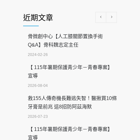
近期文章
骨微創中心【人工膝關節置換手術
Q&A】骨科魏志定主任
2024-02-26
【 115年暑期保護青少年－青春專案】
宣導
2026-08-04
救155人傳奇機長難逃失智！醫揪買10條
牙膏是前兆 這8招防阿茲海默
2026-07-23
【 115年暑期保護青少年－青春專案】
宣導