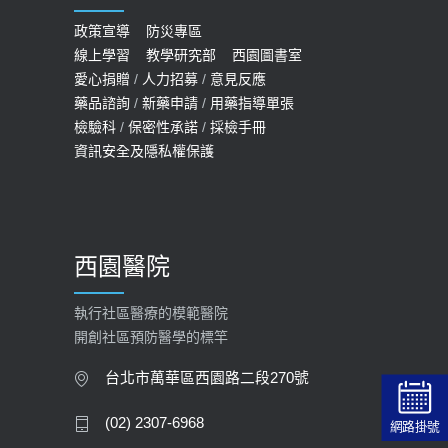
COVID-19 【疫苗特別門診 – 成人】
預約
政策宣導
防災專區
線上學習
教學研究部
西園圖書室
2022-01-07
愛心捐贈
/
人力招募
/
意見反應
114年【公費流感及新冠疫苗】門診
藥品諮詢
/
新藥申請
/
用藥指導單張
檢驗科
/
保密性承諾
/
採檢手冊
預約
資訊安全及隱私權保護
2025-09-30
【預立醫療照護諮商】門診服務
2026-01-30
西園醫院
【快速肝癌篩檢MRI】新檢查服務
2026-02-06
執行社區醫療的模範醫院
開創社區預防醫學的標竿
大吃大喝、肥胖害到膽囊！膽結石、
膽息肉如何處理？
台北市萬華區西園路二段270號
2020-05-05
(02) 2307-6968
網路掛號
112年【公費流感疫苗】門診預約