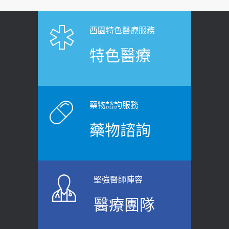
【憶路相伴 友你真好】 宣導
2019-04-22
2026-06-25
「落枕」不要大力按脖子！ 1招「伸
西園特色醫療服務
健康肛門痛都是痔瘡?醫談瘍瘍瘻管與肛
展運動」預防落枕
特色醫療
裂差異 逾50歲民眾可做1事
2020-12-15
2026-06-15
白天跑廁所超過8次，就算膀胱過動
健康網》端午節體重最易失守 醫：掌握4
症！醫師：趁中年訓練膀胱容量，防
原則避免血糖血壓飆高
老後睡不好、夜間易跌倒
藥物諮詢服務
2026-06-08
2021-03-05
藥物諮詢
【防跌密碼-防止嬰幼兒跌落及因應處理
瘦子也可能內臟脂肪過高！內臟脂肪
指引】 宣導
標準是多少？醫：過多恐增罹癌風險
2026-06-01
2023-04-25
堅強醫師陣容
上班常待在冷氣房？小心泌尿道感染
骨科魏志定主任接受專訪 【年代電視
醫療團隊
醫示警：1病症嚴重恐喪命
台聚焦2.0】
2026-05-28
2018-01-17