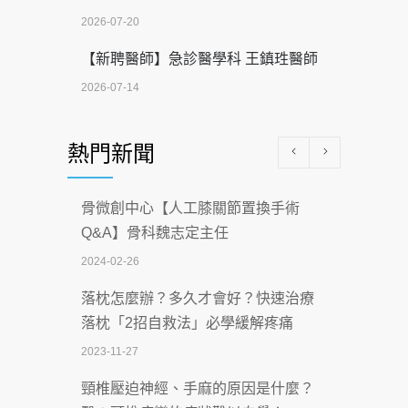
2026-07-20
【新聘醫師】急診醫學科 王鎮珄醫師
2026-07-14
醫學中心級醫療在萬華 西園醫院強化外
熱門新聞
科能量
2026-07-08
骨微創中心【人工膝關節置換手術
沒菸酒也瀕臨洗腎？65歲男靠「這習
Q&A】骨科魏志定主任
慣」逆轉腎功能 醫揭3招救命
2024-02-26
2026-07-08
落枕怎麼辦？多久才會好？快速治療
體溫飆破41度！醫連收兩例中暑病例：
落枕「2招自救法」必學緩解疼痛
致死率達8成
2023-11-27
2026-07-07
頸椎壓迫神經、手麻的原因是什麼？
深耕萬華55年 西園醫院回顧發展歷程與