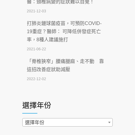
醫：頸椎病變的症狀難以自覺！
智慧 醫療布局
2021-12-03
2026-07-06
打肺炎鏈球菌疫苗，可預防COVID-
【115年臺北市「防癌保衛戰：健康好禮
19重症？醫師： 可降低併發症死亡
一手刮」】 宣導
率，8種人建議施打
2026-07-02
2021-06-22
【無菸城市】 宣導
「脊椎狹窄」腰痛腿麻、走不動 靠
2026-07-02
這招改善症狀助減壓
4連霸議員黃秋澤癌逝！食道癌為何奪命
2022-12-02
快？醫曝：出現「這特徵」恐已難逆轉
照胃鏡發現胃息肉，會變胃癌嗎？
2026-07-01
醫：多半良性但2種症狀要小心
選擇年份
西園醫院55周年 7／10捐血公益活動 邀
2022-02-17
民眾熱血響應
過量維生素D和鈣恐罹癌? 醫師釋
選擇年份
2026-06-30
疑：搞懂4原則不怕補錯