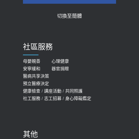
【2026年世界無菸日】 宣導
近4成人口骨質疏鬆？12類人快做骨
切換至簡體
質密度檢查！醫：注意5重點可逆轉
2026-05-21
骨鬆
【台灣癲癇婦女妊娠 登錄獎勵補助】 宣
2023-06-05
導
社區服務
膝蓋退化有9大部位 骨科醫坦言：不
2026-05-21
一定得換人工關節
女性必看國健署公費懶人包！這幾項檢
母嬰親善
心理健康
2019-10-08
安寧緩和
器官捐贈
查完全免費 沒做虧大了
醫病共享決策
20歲迪士尼男星因癲癇猝逝 老人小
2026-05-14
預立醫療決定
孩最好發、醫師點出8大前兆
健康檢查
/
講座活動
/
共同照護
2019-07-09
社工服務
/
志工招募
/
身心障礙鑑定
哪些動作最傷膝蓋？醫師：避免膝軟
骨磨損，走路、爬山的注意事項
2020-09-24
其他